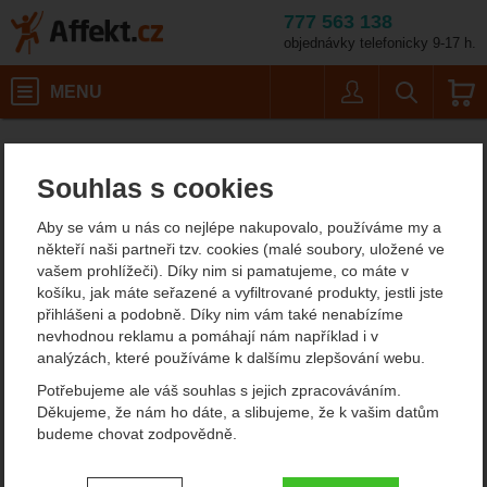
777 563 138
objednávky telefonicky 9-17 h.
Košík
MENU
Uživatel
Vyhledáván
Batohy na turistiku Yate
Affekt.cz
Batohy
Souhlas s cookies
Batohy na turistiku Yate
Aby se vám u nás co nejlépe nakupovalo, používáme my a
někteří naši partneři tzv. cookies (malé soubory, uložené ve
Filtrování podle parametrů
vašem prohlížeči). Díky nim si pamatujeme, co máte v
košíku, jak máte seřazené a vyfiltrované produkty, jestli jste
CENA (KČ)
přihlášeni a podobně. Díky nim vám také nenabízíme
OBJEM (L)
Od
Podle
nevhodnou reklamu a pomáhají nám například i v
Nejzajímavější
Nejlevnější
Nejdražší
30+10
1
40
nejprodávanějších
1
dostupnosti
analýzách, které používáme k dalšímu zlepšování webu.
-
Kč
Potřebujeme ale váš souhlas s jejich zpracováváním.
Produkty
Děkujeme, že nám ho dáte, a slibujeme, že k vašim datům
PÁNSKÉ/DÁMSKÉ
VÁHA (G)
Yate batoh SHILO 30+10 L
Yate Nox 40l
budeme chovat zodpovědně.
uni
1
Nastavení souhlasů s kategoriemi