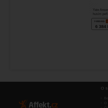
Yate Anser
husím peří
micro nylo
7 990
Kč
6 384
O s
Bo
O 
Čl