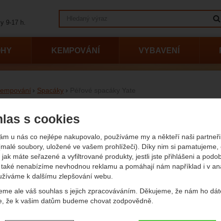
Vyhledávání
y 9-17 h.
OHY
KEMPOVÁNÍ
VYBAVENÍ
empování
Spacáky
Péřové spacáky Yate
vé spacáky Yate
las s cookies
ám u nás co nejlépe nakupovalo, používáme my a někteří naši partneři 
vání podle parametrů
(Kč)
Váha (
(malé soubory, uložené ve vašem prohlížeči). Díky nim si pamatujeme,
 jak máte seřazené a vyfiltrované produkty, jestli jste přihlášeni a podo
také nenabízíme nevhodnou reklamu a pomáhají nám například i v an
užíváme k dalšímu zlepšování webu.
-
Kč
eme ale váš souhlas s jejich zpracováváním. Děkujeme, že nám ho dát
Plnivost (cuin)
Komfort (°C)
Limit (°C)
Extrém 
e, že k vašim datům budeme chovat zodpovědně.
Plnivost (cuin)
Komfort (°C)
Limit (°C)
brazit
- Zobrazit
- Zobrazit
- Zobrazit
plně (g)