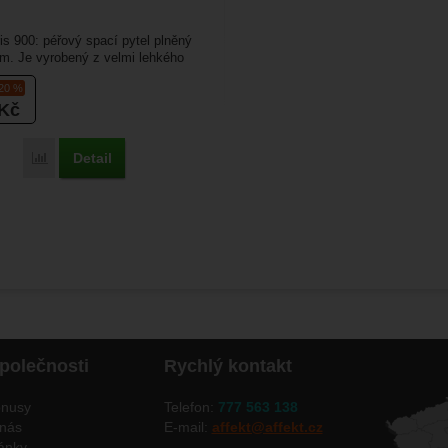
is 900: péřový spací pytel plněný
m. Je vyrobený z velmi lehkého
nu 380T...
-20 %
Kč
Detail
Přidat 'Yate Anseris 900' k porovnání
polečnosti
Rychlý kontakt
nusy
Telefon:
777 563 138
nás
E-mail:
affekt@affekt.cz
ánky