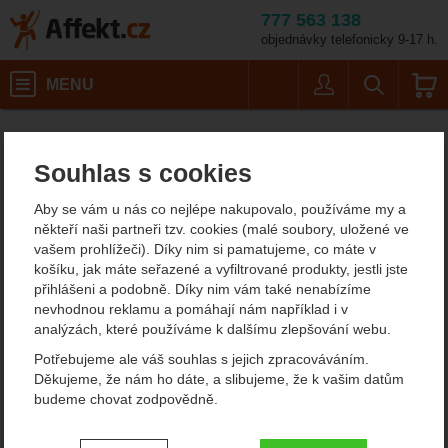
777 563 138
objednávky telefonicky 9-17 h.
Košík
MENU
Uživatel
Vyhledáván
Dámská treková obuv, turistické boty Yate
Affekt.cz
Obuv
Souhlas s cookies
Dámská treková obuv,
Aby se vám u nás co nejlépe nakupovalo, používáme my a
turistické boty Yate
někteří naši partneři tzv. cookies (malé soubory, uložené ve
vašem prohlížeči). Díky nim si pamatujeme, co máte v
košíku, jak máte seřazené a vyfiltrované produkty, jestli jste
Od
Podle
přihlášeni a podobně. Díky nim vám také nenabízíme
Nejzajímavější
Nejlevnější
Nejdražší
nejprodávanějších
dostupnosti
nevhodnou reklamu a pomáhají nám například i v
analýzách, které používáme k dalšímu zlepšování webu.
Produkty
Potřebujeme ale váš souhlas s jejich zpracováváním.
Yate Cestovní pantofle
Yate Cestovní pantofle
Děkujeme, že nám ho dáte, a slibujeme, že k vašim datům
modré
červené
budeme chovat zodpovědně.
Nastavení souhlasů s kategoriemi