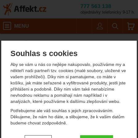
777 563 138
objednávky telefonicky 9-17 h.
Košík
MENU
Uživatel
Vyhledáván
Novinky
Affekt.cz
Články
Souhlas s cookies
Novinky
Aby se vám u nás co nejlépe nakupovalo, používáme my a
Nebyl vložen žádný článek.
někteří naši partneři tzv. cookies (malé soubory, uložené ve
vašem prohlížeči). Díky nim si pamatujeme, co máte v
košíku, jak máte seřazené a vyfiltrované produkty, jestli jste
přihlášeni a podobně. Díky nim vám také nenabízíme
nevhodnou reklamu a pomáhají nám například i v
analýzách, které používáme k dalšímu zlepšování webu.
Potřebujeme ale váš souhlas s jejich zpracováváním.
Děkujeme, že nám ho dáte, a slibujeme, že k vašim datům
budeme chovat zodpovědně.
Nastavení souhlasů s kategoriemi