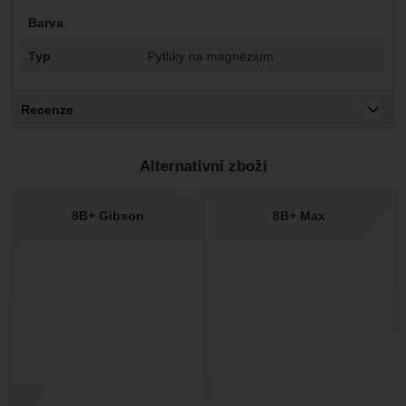
Parametry
Barva
Typ
Pytlíky na magnézium
Recenze
Pro vkládání recenzí je nutné se přihlásit.
Alternativní zboží
Recenze
Nebyla přidána žádná recenze.
8B+ Gibson
8B+ Max