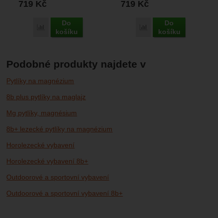
719
Kč
719
Kč
Do
Do
Porovnat
Porovnat
košíku
košíku
Podobné produkty najdete v
Pytlíky na magnézium
8b plus pytlíky na maglajz
Mg pytlíky, magnésium
8b+ lezecké pytlíky na magnézium
Horolezecké vybavení
Horolezecké vybavení 8b+
Outdoorové a sportovní vybavení
Outdoorové a sportovní vybavení 8b+