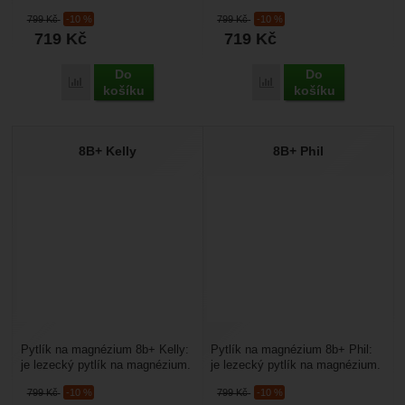
magnézium. Dodáván s
Dodáván s opaskem a
799
Kč
-10 %
799
Kč
-10 %
opaskem a karabinou. Má i
karabinou. Má i držák...
719
Kč
719
Kč
držák...
Do
Do
Porovnat
Porovnat
košíku
košíku
8B+ Kelly
8B+ Phil
Pytlík na magnézium 8b+ Kelly:
Pytlík na magnézium 8b+ Phil:
je lezecký pytlík na magnézium.
je lezecký pytlík na magnézium.
Dodáván s opaskem a
Dodáván s opaskem a
799
Kč
-10 %
799
Kč
-10 %
karabinou. Má i držák...
karabinou. Má i držák...