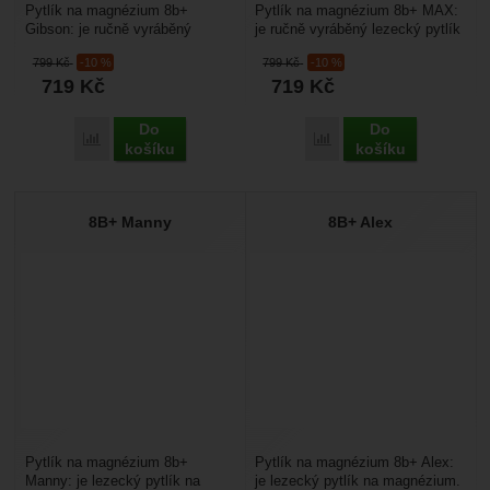
Pytlík na magnézium 8b+
Pytlík na magnézium 8b+ MAX:
Gibson: je ručně vyráběný
je ručně vyráběný lezecký pytlík
lezecký pytlík na magnézium
na magnézium vyvinutý
799
Kč
-10 %
799
Kč
-10 %
vyvinutý rakouskými lezci....
rakouskými lezci....
719
Kč
719
Kč
Do
Do
Porovnat
Porovnat
košíku
košíku
8B+ Manny
8B+ Alex
Pytlík na magnézium 8b+
Pytlík na magnézium 8b+ Alex:
Manny: je lezecký pytlík na
je lezecký pytlík na magnézium.