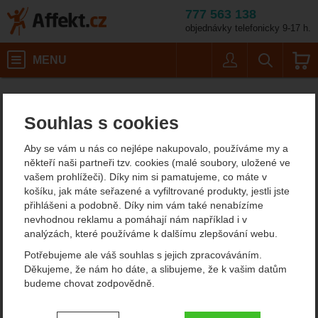
777 563 138
objednávky telefonicky 9-17 h.
Košík
MENU
Uživatel
Vyhledáván
8B+ Marty
Horolezecké vybavení
Magnézium a pytlíky na magnézium
Affekt.cz
Vybavení
Pytlíky na magnézium
Souhlas s cookies
8B+ Marty pytlík na
Aby se vám u nás co nejlépe nakupovalo, používáme my a
magnézium
někteří naši partneři tzv. cookies (malé soubory, uložené ve
vašem prohlížeči). Díky nim si pamatujeme, co máte v
košíku, jak máte seřazené a vyfiltrované produkty, jestli jste
přihlášeni a podobně. Díky nim vám také nenabízíme
Fotografie
nevhodnou reklamu a pomáhají nám například i v
analýzách, které používáme k dalšímu zlepšování webu.
Potřebujeme ale váš souhlas s jejich zpracováváním.
Děkujeme, že nám ho dáte, a slibujeme, že k vašim datům
budeme chovat zodpovědně.
Nastavení souhlasů s kategoriemi