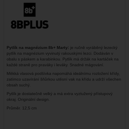
Pytlík na magnézium 8b+ Marty:
je ručně vyráběný lezecký
pytlík na magnézium vyvinutý rakouskými lezci. Dodáván v
obalu s páskem a karabinkou. Pytlík má držák na kartáček na
každé straně pro praváky i leváky. Snadné mágování.
Měkká vlasová podšívka napomáhá ideálnímu rozložení křídy,
zatímco uzavírání šňůrkou utěsní vak na křídu a udrží všechen
obsah suchý.
Pytlík je dostatečně velký a má extra vyztužený přístupový
okraj. Originální design.
Průměr. 12,5 cm