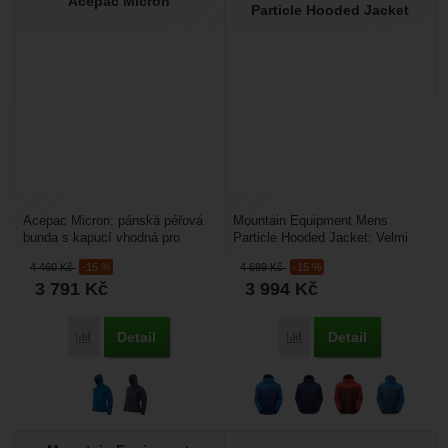
Acepac Micron
Particle Hooded Jacket
Acepac Micron: pánská péřová
Mountain Equipment Mens
bunda s kapucí vhodná pro
Particle Hooded Jacket: Velmi
různé outdoorové aktivity. Je
pohodlná a přizpůsobivá
4 460
Kč
-15 %
4 699
Kč
-15 %
lehká a dobře sbalitelná,...
zateplovací bunda od firmy...
3 791
Kč
3 994
Kč
Detail
Detail
Porovnat
Porovnat