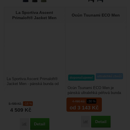
La Sportiva Ascent
Ocún Tsunami ECO Men
Primaloft® Jacket Men
ultralehké zboží
doporučujeme!
La Sportiva Ascent Primaloft®
Jacket Men - pánská bunda od
Ocún Tsunami ECO Men je
firmy La Sportiva vás příjemně
pánská ultralehká péřová bunda
zahřeje při...
navržená hlavně pro lezení a
4 490
Kč
-30 %
náročné outdoorové...
5 499
Kč
-18 %
od 3 143
Kč
4 509
Kč
Detail
Porovnat
Detail
Porovnat