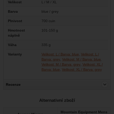
Velikost
L / M / XL
Barva
blue / grey
Plnivost
700 cuin
Hmotnost
101-150 g
náplně
Váha
335 g
Varianty
Velikost: L / Barva: blue
Velikost: L /
Barva: grey
Velikost: M / Barva: blue
Velikost: M / Barva: grey
Velikost: XL /
Barva: blue
Velikost: XL / Barva: grey
Recenze
Pro vkládání recenzí je nutné se přihlásit.
Alternativní zboží
Recenze
Mountain Equipment Mens
Nebyla přidána žádná recenze.