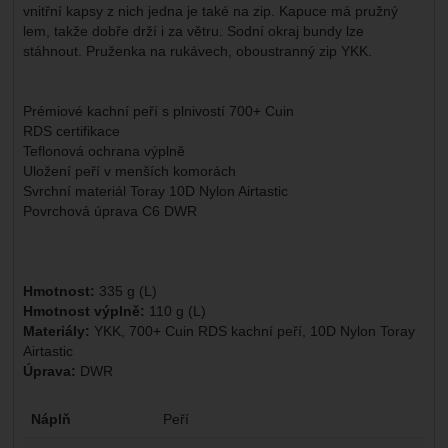
vnitřní kapsy z nich jedna je také na zip. Kapuce má pružný
lem, takže dobře drží i za větru. Sodní okraj bundy lze
stáhnout. Pruženka na rukávech, oboustranný zip YKK.
Prémiové kachní peří s plnivostí 700+ Cuin
RDS certifikace
Teflonová ochrana výplně
Uložení peří v menších komorách
Svrchní materiál Toray 10D Nylon Airtastic
Povrchová úprava C6 DWR
Hmotnost:
335 g (L)
Hmotnost výplně:
110 g (L)
Materiály:
YKK, 700+ Cuin RDS kachní peří, 10D Nylon Toray
Airtastic
Úprava:
DWR
Parametry
Náplň
Peří