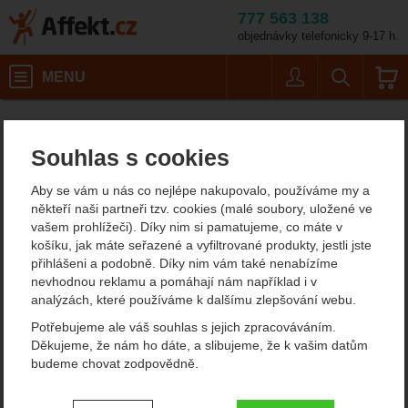
777 563 138
objednávky telefonicky 9-17 h.
Košík
MENU
Uživatel
Vyhledáván
Velikost: L / Barva: blue
Pánské outdoorové oblečení
Pánské zimní a péřové bundy
Affekt.cz
Oblečení
Acepac Novum
Souhlas s cookies
Acepac Novum
Aby se vám u nás co nejlépe nakupovalo, používáme my a
někteří naši partneři tzv. cookies (malé soubory, uložené ve
vašem prohlížeči). Díky nim si pamatujeme, co máte v
Fotografie
košíku, jak máte seřazené a vyfiltrované produkty, jestli jste
přihlášeni a podobně. Díky nim vám také nenabízíme
nevhodnou reklamu a pomáhají nám například i v
analýzách, které používáme k dalšímu zlepšování webu.
Potřebujeme ale váš souhlas s jejich zpracováváním.
Děkujeme, že nám ho dáte, a slibujeme, že k vašim datům
budeme chovat zodpovědně.
Nastavení souhlasů s kategoriemi