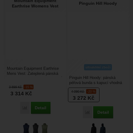
Mountain Equipment
Pinguin Hill Hoody
Earthrise Womens Vest
ultralehké zboží
Mountain Equipment Earthrise
Mens Vest: Zateplená pánská
Pinguin Hill Hoody: pánská
vesta do chladných zimních dnů.
péřová bunda s kapucí vhodná
Hodí se jako...
3 899
Kč
-15 %
pro různé outdoorové aktivity,
4 090
Kč
-20 %
3 314
Kč
kde potřebujete...
3 272
Kč
Detail
Porovnat
Detail
Porovnat