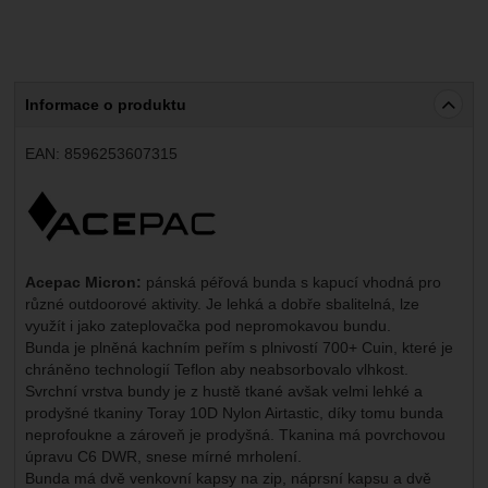
Informace o produktu
EAN:
8596253607315
Výrobce:
Acepac Micron:
pánská péřová bunda s kapucí vhodná pro
různé outdoorové aktivity. Je lehká a dobře sbalitelná, lze
využít i jako zateplovačka pod nepromokavou bundu.
Bunda je plněná kachním peřím s plnivostí 700+ Cuin, které je
chráněno technologií Teflon aby neabsorbovalo vlhkost.
Svrchní vrstva bundy je z hustě tkané avšak velmi lehké a
prodyšné tkaniny Toray 10D Nylon Airtastic, díky tomu bunda
neprofoukne a zároveň je prodyšná. Tkanina má povrchovou
úpravu C6 DWR, snese mírné mrholení.
Bunda má dvě venkovní kapsy na zip, náprsní kapsu a dvě