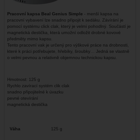
Pracovní kapsa Beal Genius Simple
- menší kapsa na
pracovní vybavení lze snadno připojit k sedáku. Závírání je
pomocí systému click clak, který je velmi pohodlný. Součástí je
magnetická destička, která umožní odložit drobné kovové
předměty mimo kapsu.
Tento pracovní vak je určený pro výškové práce na drobnosti,
které k práci potřebujete, hřebíky, šroubky… Jedná se vlastně
o velmi pevnou a relativně objemnou technickou kapsu.
Hmotnost: 125 g
Rychlo zavírací systém clik clak
snadno připojitelné k úvazku
pevné otevírání
magnetická destička
Parametry
Váha
125 g