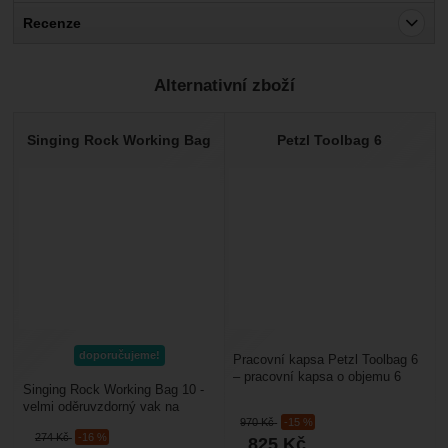
Recenze
Pro vkládání recenzí je nutné se přihlásit.
Alternativní zboží
Recenze
Nebyla přidána žádná recenze.
Singing Rock Working Bag
Petzl Toolbag 6
doporučujeme!
Pracovní kapsa Petzl Toolbag 6
– pracovní kapsa o objemu 6
Singing Rock Working Bag 10 -
litrů na pracovní vybavení jako
velmi oděruvzdorný vak na
je kladivo,...
970
Kč
-15 %
pracovní vybavení. Minimum
274
Kč
-16 %
825
Kč
švů, bytelný materiál. vyroben...