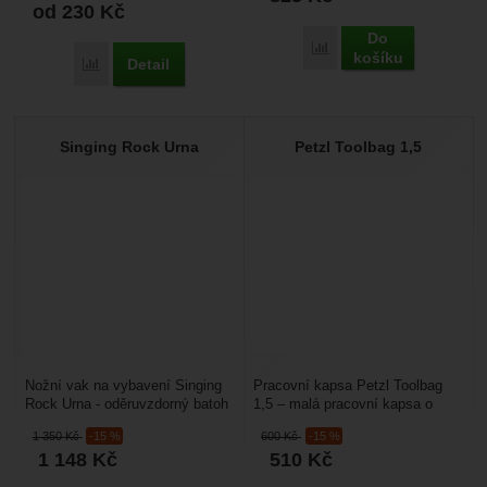
od 230
Kč
Do
Porovnat
košíku
Detail
Porovnat
Singing Rock Urna
Petzl Toolbag 1,5
Nožní vak na vybavení Singing
Pracovní kapsa Petzl Toolbag
Rock Urna - oděruvzdorný batoh
1,5 – malá pracovní kapsa o
na lano použitelný tam, kde lano
objemu 1,5 litru je určená na
1 350
Kč
-15 %
600
Kč
-15 %
nemůže...
drobné pracovní...
1 148
Kč
510
Kč