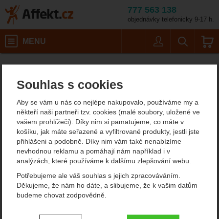
777 563 138
objednávky telefonicky 9-17 h.
Košík
MENU
Uživatel
Vyhledáván
Beal Genius Simpl
Affekt.cz
Práce ve výškách
Batohy na vybavení
Souhlas s cookies
Beal Genius Simple
Aby se vám u nás co nejlépe nakupovalo, používáme my a
někteří naši partneři tzv. cookies (malé soubory, uložené ve
vašem prohlížeči). Díky nim si pamatujeme, co máte v
Fotografie
doporučujeme!
košíku, jak máte seřazené a vyfiltrované produkty, jestli jste
přihlášeni a podobně. Díky nim vám také nenabízíme
nevhodnou reklamu a pomáhají nám například i v
analýzách, které používáme k dalšímu zlepšování webu.
Potřebujeme ale váš souhlas s jejich zpracováváním.
Děkujeme, že nám ho dáte, a slibujeme, že k vašim datům
budeme chovat zodpovědně.
Nastavení souhlasů s kategoriemi