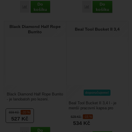
Do
Do
Porovnat
Porovnat
košíku
košíku
Black Diamond Half Rope
Beal Tool Bucket II 3,4
Burrito
doporučujeme!
Black Diamond Half Rope Burrito
- je lanobatoh pro lezení.
Beal Tool Bucket II 3,4 l - je
Využijete ho hlavně na umělé
menší pracovní kapsa pro
stěně. Plachta...
659
Kč
-20 %
výškové pracovníky jako jsou
629
Kč
-15 %
527
Kč
pokrývači, montéři......
534
Kč
Do