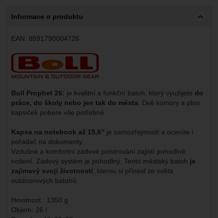
Informace o produktu
EAN:
8591790004726
Výrobce:
Boll Prophet 26:
je kvalitní a funkční batoh, který využijete
do
práce, do školy nebo jen tak do města
. Dvě komory a plno
kapsiček pobere vše potřebné.
Kapsa na notebook až 15,6“
je samozřejmostí a oceníte i
pořadač na dokumenty.
Vzdušné a komfortní zádové polstrování zajistí pohodlné
nošení. Zádový systém je pohodlný. Tento městský batoh
je
zajímavý svojí životností
, kterou si přinesl ze světa
outdoorových batohů.
Hmotnost : 1350 g
Objem: 26 l