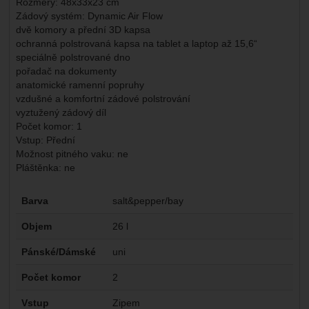
Rozměry: 48x33x23 cm
Zádový systém: Dynamic Air Flow
dvě komory a přední 3D kapsa
ochranná polstrovaná kapsa na tablet a laptop až 15,6“
speciálně polstrované dno
pořadač na dokumenty
anatomické ramenní popruhy
vzdušné a komfortní zádové polstrování
vyztužený zádový díl
Počet komor: 1
Vstup: Přední
Možnost pitného vaku: ne
Pláštěnka: ne
Parametry
Barva
salt&pepper/bay
Objem
26 l
Pánské/Dámské
uni
Počet komor
2
Vstup
Zipem