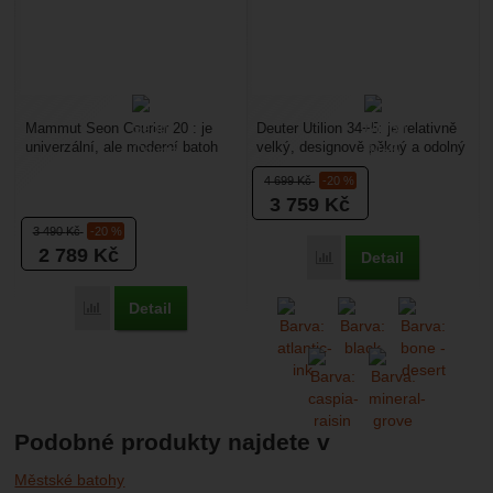
Mammut Seon Courier 20 : je
Deuter Utilion 34+5: je relativně
univerzální, ale moderní batoh
velký, designově pěkný a odolný
na běžné využití ve městě s
městský batoh s jednou
4 699
Kč
-20 %
jednou komorou,...
komorou a prostorem...
3 759
Kč
3 490
Kč
-20 %
2 789
Kč
Detail
Porovnat
Detail
Porovnat
Podobné produkty najdete v
Městské batohy