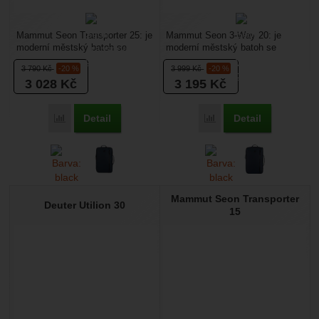
Mammut Seon Transporter 25: je
Mammut Seon 3-Way 20: je
moderní městský batoh se
moderní městský batoh se
dvěma komorami o objemu 25
dvěma komorami o objemu 20
3 790
Kč
-20 %
3 999
Kč
-20 %
litrů. Má vyztužený...
litrů, který jde jednoduše...
3 028
Kč
3 195
Kč
Detail
Detail
Porovnat
Porovnat
Mammut Seon Transporter
Deuter Utilion 30
15