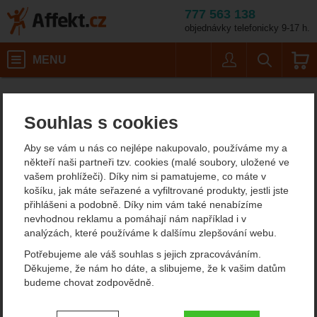
777 563 138
objednávky telefonicky 9-17 h.
Košík
MENU
Uživatel
Vyhledáván
Barva: salt&pepper/bay
Malé batohy do 40 litrů
Městské batohy
Affekt.cz
Batohy
Boll Prophet 26
Souhlas s cookies
Boll Prophet 26
Aby se vám u nás co nejlépe nakupovalo, používáme my a
někteří naši partneři tzv. cookies (malé soubory, uložené ve
vašem prohlížeči). Díky nim si pamatujeme, co máte v
Fotografie
košíku, jak máte seřazené a vyfiltrované produkty, jestli jste
přihlášeni a podobně. Díky nim vám také nenabízíme
nevhodnou reklamu a pomáhají nám například i v
analýzách, které používáme k dalšímu zlepšování webu.
Potřebujeme ale váš souhlas s jejich zpracováváním.
Děkujeme, že nám ho dáte, a slibujeme, že k vašim datům
budeme chovat zodpovědně.
Nastavení souhlasů s kategoriemi