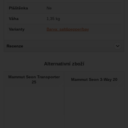
Pláštěnka
Ne
Váha
1,35 kg
Varianty
Barva: salt&pepper/bay
Recenze
Pro vkládání recenzí je nutné se přihlásit.
Alternativní zboží
Recenze
Mammut Seon Transporter
Nebyla přidána žádná recenze.
Mammut Seon 3-Way 20
25