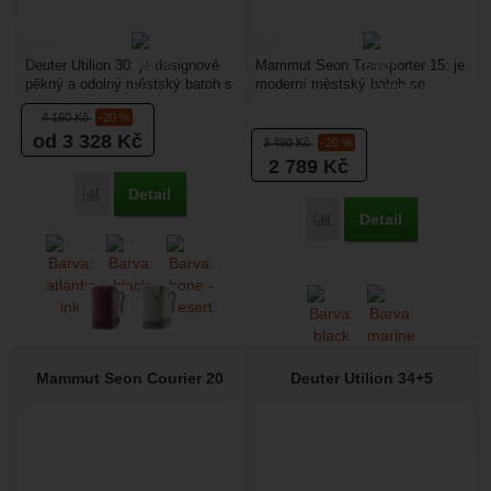
Deuter Utilion 30: je designově
Mammut Seon Transporter 15: je
pěkný a odolný městský batoh s
moderní městský batoh se
jednou komorou a prostorem na
dvěma komorami o objemu 15
4 160
Kč
-20 %
notebook....
litrů. Má vyztužený...
od 3 328
Kč
3 490
Kč
-20 %
2 789
Kč
Detail
Porovnat
Detail
Porovnat
Mammut Seon Courier 20
Deuter Utilion 34+5