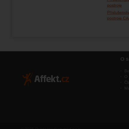
postroje
Příslušenst
postroje C
O s
Bo
O 
Čl
M