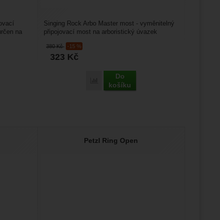
ovací
Singing Rock Arbo Master most - vyměnitelný
určen na
připojovací most na arboristický úvazek
Singing Rock Arbo...
380
Kč
-15 %
323
Kč
Do
Porovnat
košíku
Petzl Ring Open