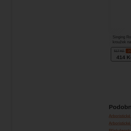
Singing Ro
kroužek na
spojovací 
517
Kč
-2
414
K
Podobn
Arboristické
Arboristic
Příslušenst