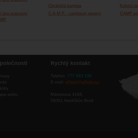
Chrániče kambia
Kotvící p
ví pro pracovní
C.A.M.P. - cambium savery
CAMP pro
AMP.
polečnosti
Rychlý kontakt
nusy
Telefon:
777 563 138
nás
E-mail:
affekt@affekt.cz
ánky
apa webu
Mánesova 4168,
58001 Havlíčkův Brod