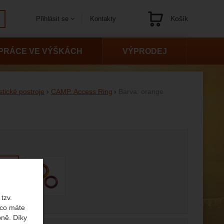
Košík
Kontakty
Přihlásit se
Navigace
PRÁCE VE VÝŠKÁCH
VÝPRODEJ
stické postroje
CAMP. Access Ring
Barva: orange
 variantu
tzv.
 co máte
bně. Díky