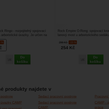
ck Ringo - rozpojitelný spojovací
Rock Empire O-Rong: spojovací kro
 arboristické úvazky. Je určen na
lanový most u arboristického sedák
most,...
Empire Kill Tree. Umožňuje...
0 %
299
Kč
-15 %
č
254
Kč
Do
Do
Porovnat
Porovnat
košíku
košíku
é produkty najdete v
 postroje
Sedací pracovní postroje
Pracovní 
ké úvazky CAMP
Sedací pracovní postroje
CAMP - p
CAMP.
práce
ví pro pracovní