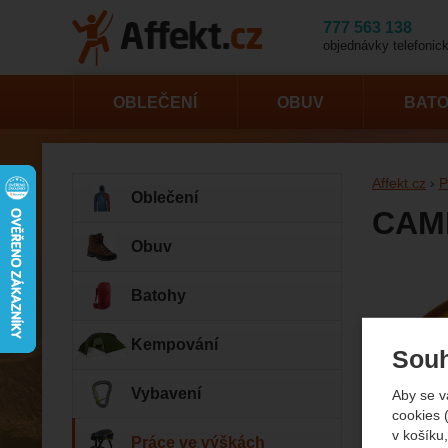
777 563 138
objednávky telefonick
OBLEČENÍ
OBUV
BAT
Affekt.cz
P
Oblečení
CAMP
Obuv
Fotogr
Batohy
Kempování
Souh
Vybavení
Aby se v
cookies 
v košíku,
Práce ve výškách