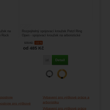
užek na
Rozpojitelný spojovací kroužek Petzl Ring
u Rock
Open - spojovací kroužek na arboristické
úvazky. Je určen na...
570
Kč
-15 %
od 485
Kč
Detail
Porovnat
postroje
Vybavení pro výškové práce a
arboristiku
ostroje pro výškové
Vybavení pro výškové práce