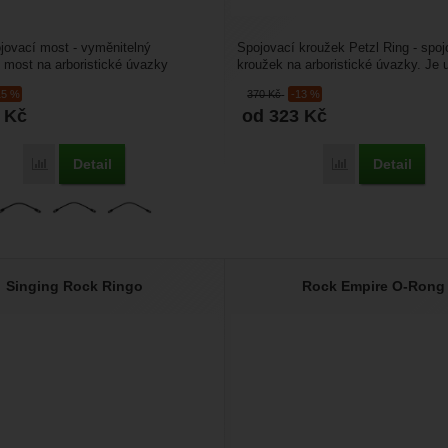
ojovací most - vyměnitelný
Spojovací kroužek Petzl Ring - spoj
í most na arboristické úvazky
kroužek na arboristické úvazky. Je 
kteristika Petzl...
spojovací most....
15 %
370
Kč
-13 %
7
Kč
od 323
Kč
Detail
Detail
Porovnat
Porovnat
Singing Rock Ringo
Rock Empire O-Rong