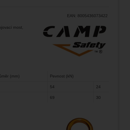
ampaní.
EAN:
8005436073422
ránek.
že
Výrobce:
ojovací most,
brazit
stran.
růměr (mm)
Pevnost (kN)
54
24
69
30