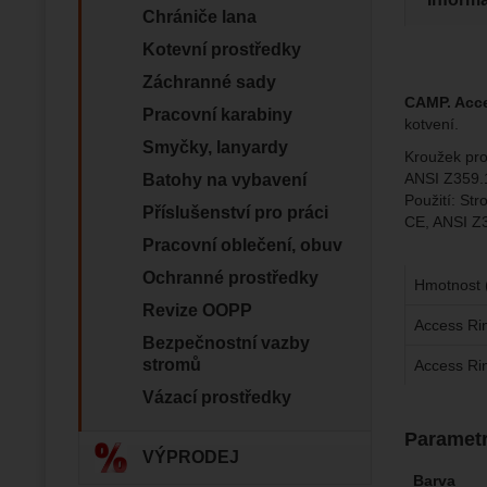
Chrániče lana
Zo
Tyto coo
Kotevní prostředky
Jejich p
Marketi
Marke
Záchranné sady
Data zís
Povol
CAMP. Acc
nejsme s
Pracovní karabiny
kotvení.
Smyčky, lanyardy
Zo
Kroužek pro
Marketin
ANSI Z359.
Batohy na vybavení
vhodné o
Použití: Str
Příslušenství pro práci
CE, ANSI Z
Pracovní oblečení, obuv
Ochranné prostředky
Hmotnost 
Revize OOPP
Access R
Bezpečnostní vazby
stromů
Access R
Vázací prostředky
Paramet
VÝPRODEJ
Barva