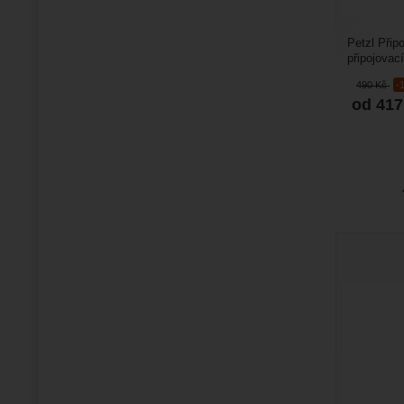
Petzl Přip
připojovac
Petzl.Chara
490
Kč
-
od 41