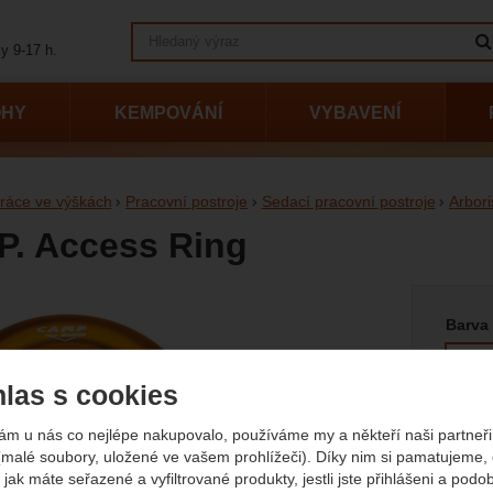
Vyhledávání
y 9-17 h.
OHY
KEMPOVÁNÍ
VYBAVENÍ
ráce ve výškách
Pracovní postroje
Sedací pracovní postroje
Arbori
. Access Ring
Vyberte
afie
Barva
las s cookies
ám u nás co nejlépe nakupovalo, používáme my a někteří naši partneři 
(malé soubory, uložené ve vašem prohlížeči). Díky nim si pamatujeme,
 jak máte seřazené a vyfiltrované produkty, jestli jste přihlášeni a podo