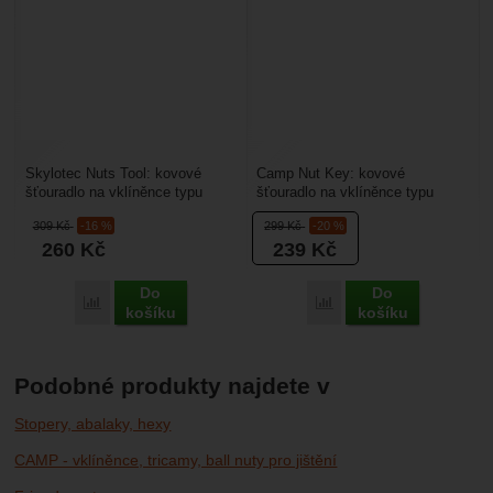
Skylotec Nuts Tool: kovové
Camp Nut Key: kovové
šťouradlo na vklíněnce typu
šťouradlo na vklíněnce typu
stoper, abalak, hex.Váha: 60 g
stoper, abalak, hex.Váha: 60 g
309
Kč
-16 %
299
Kč
-20 %
260
Kč
239
Kč
Do
Do
Porovnat
Porovnat
košíku
košíku
Podobné produkty najdete v
Stopery, abalaky, hexy
CAMP - vklíněnce, tricamy, ball nuty pro jištění