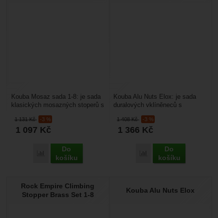
Kouba Mosaz sada 1-8: je sada
Kouba Alu Nuts Elox: je sada
klasických mosazných stoperů s
duralových vklíněneců s
pevnostním ocelovým lankem.
barevným odlišením. Jejich
1 131
Kč
-3 %
1 408
Kč
-3 %
Vklíněnce jsou...
výhoda je v tom, že díky...
1 097
Kč
1 366
Kč
Do
Do
Porovnat
Porovnat
košíku
košíku
Rock Empire Climbing
Kouba Alu Nuts Elox
Stopper Brass Set 1-8