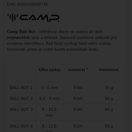
EAN:
8005436008745
Výrobce:
Camp Ball Nut -
vklíněnce. které se vejdou do těch
nejmenších
spár a trhlinek.
Barevně rozlišené velikosti pro
snadnou identifikaci. Ball Nuts vynikají také velmi nízkou
hmotností, proto je ocení každý pokročilejší lezec.
šířka spáry
nosnost *
hmotnost
BALL NUT 1
3 - 6 mm
8 kN
31 g
BALL NUT 2
4,5 - 9 mm
8 kN
40 g
BALL NUT 3
6 - 10,5
8 kN
49 g
mm
BALL NUT 4
8 - 12,5
8 kN
59 g
mm