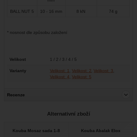
BALL NUT 5
10 - 16 mm
8 kN
74 g
* nosnost dle způsobu založení
Parametry
Velikost
1 / 2 / 3 / 4 / 5
Varianty
Velikost: 1
Velikost: 2
Velikost: 3
Velikost: 4
Velikost: 5
Recenze
Pro vkládání recenzí je nutné se přihlásit.
Alternativní zboží
Recenze
Nebyla přidána žádná recenze.
Kouba Mosaz sada 1-8
Kouba Abalak Elox