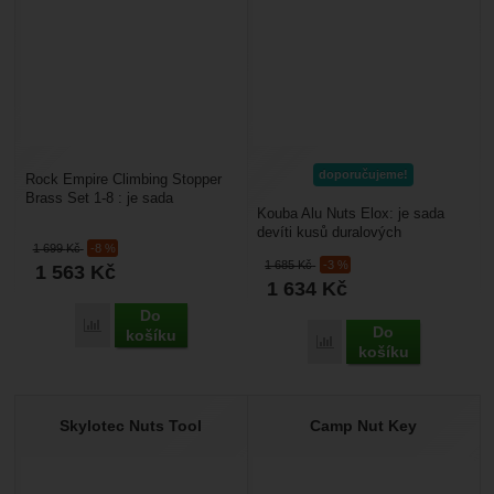
doporučujeme!
Rock Empire Climbing Stopper
Brass Set 1-8 : je sada
Kouba Alu Nuts Elox: je sada
klasických mosazných
devíti kusů duralových
vklíněneců s pevnostním
1 699
Kč
-8 %
vklíněneců prohnutého tvaru s
ocelovým...
1 685
Kč
-3 %
1 563
Kč
pevnostním ocelovým...
1 634
Kč
Do
Porovnat
Do
košíku
Porovnat
košíku
Skylotec Nuts Tool
Camp Nut Key