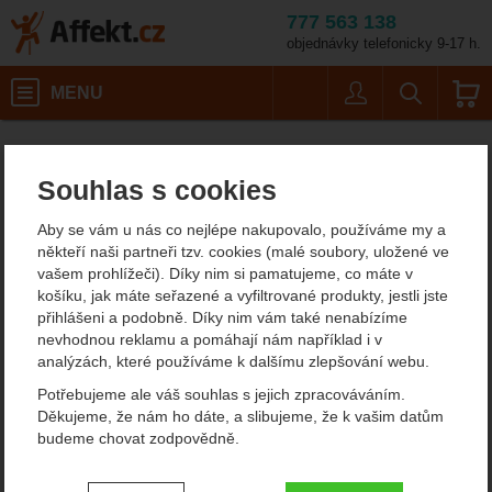
777 563 138
objednávky telefonicky 9-17 h.
Košík
MENU
Uživatel
Vyhledáván
Velikost: 1
Horolezecké vybavení
Friendy a stoppery
Vklíněnce (abalaky, stopery, hexy)
Affekt.cz
Vybavení
Camp Ball Nut
Souhlas s cookies
Camp Ball Nut
Aby se vám u nás co nejlépe nakupovalo, používáme my a
někteří naši partneři tzv. cookies (malé soubory, uložené ve
vašem prohlížeči). Díky nim si pamatujeme, co máte v
Fotografie
košíku, jak máte seřazené a vyfiltrované produkty, jestli jste
přihlášeni a podobně. Díky nim vám také nenabízíme
nevhodnou reklamu a pomáhají nám například i v
analýzách, které používáme k dalšímu zlepšování webu.
Potřebujeme ale váš souhlas s jejich zpracováváním.
Děkujeme, že nám ho dáte, a slibujeme, že k vašim datům
budeme chovat zodpovědně.
Nastavení souhlasů s kategoriemi