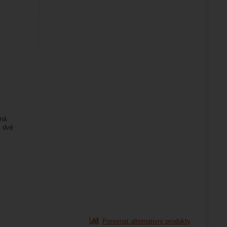
jná
ž dvě
Porovnat alternativní produkty