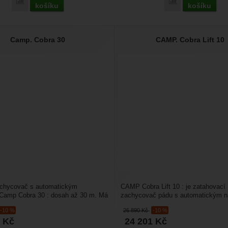
Porovnat
Porovnat
košíku
košíku
Camp. Cobra 30
CAMP. Cobra Lift 10
chycovač s automatickým
CAMP Cobra Lift 10 : je zatahovací
 Camp Cobra 30 : dosah až 30 m. Má
zachycovač pádu s automatickým n
 tlumič pádů....
dle potřeby. Má akčním rádius...
-10 %
26 890
Kč
-10 %
1
Kč
24 201
Kč