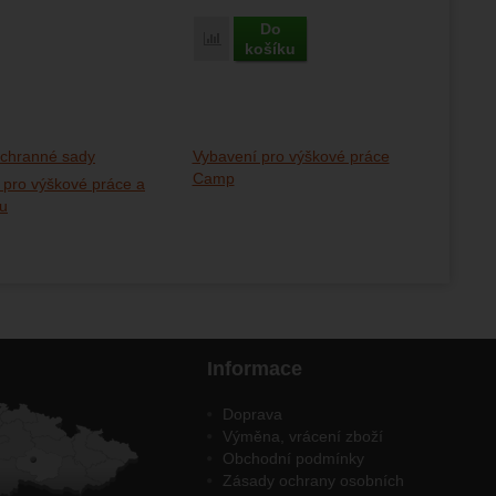
Do
Porovnat
košíku
chranné sady
Vybavení pro výškové práce
Camp
 pro výškové práce a
ku
Informace
Doprava
Výměna, vrácení zboží
Obchodní podmínky
Zásady ochrany osobních