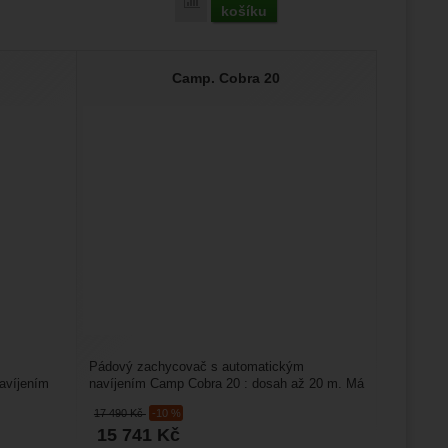
Porovnat
košíku
Camp. Cobra 20
Pádový zachycovač s automatickým
avíjením
navíjením Camp Cobra 20 : dosah až 20 m. Má
integrovaný tlumič pádů....
17 490
Kč
-10 %
15 741
Kč