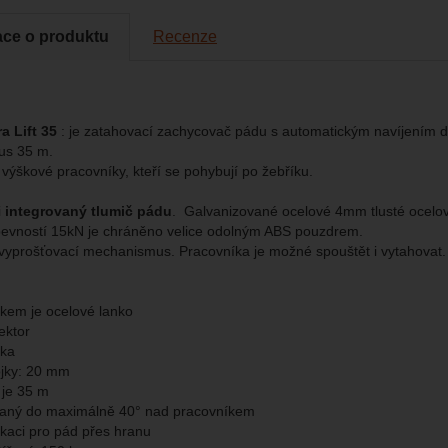
vat vaše nastavení, mohou vám pomoci s vyplňováním formulářů, um
cké
-
abychom věděli, jak se na webu chováte, a mohli náš web dále zl
tické
azit služby jako je chat a podobně.
eno
ace o produktu
Recenze
brazit
kies nám umožňují měření výkonu našeho webu i našich reklamních k
omocí určujeme počet návštěv a zdroje návštěv našich internetových st
.
ngové
-
abychom vás neobtěžovali nevhodnou reklamou
tingové
a Lift 35
: je zatahovací zachycovač pádu s automatickým navíjením d
kaná pomocí těchto cookies zpracováváme souhrnně a anonymně, tak
eno
us 35 m.
chopni identifikovat konkrétní uživatele našeho webu.
 výškové pracovníky, kteří se pohybují po žebříku.
brazit
gové cookies používáme my nebo naši partneři, abychom vám mohli zo
i
integrovaný tlumič pádu
. Galvanizované ocelové 4mm tlusté ocelov
bsahy nebo reklamy jak na našich stránkách, tak na stránkách třetích 
evností 15kN je chráněno velice odolným ABS pouzdrem.
 vyprošťovací mechanismus. Pracovníka je možné spouštět i vytahovat.
kem je ocelové lanko
ektor
jka
ojky: 20 mm
 je 35 m
ovaný do maximálně 40° nad pracovníkem
ikaci pro pád přes hranu