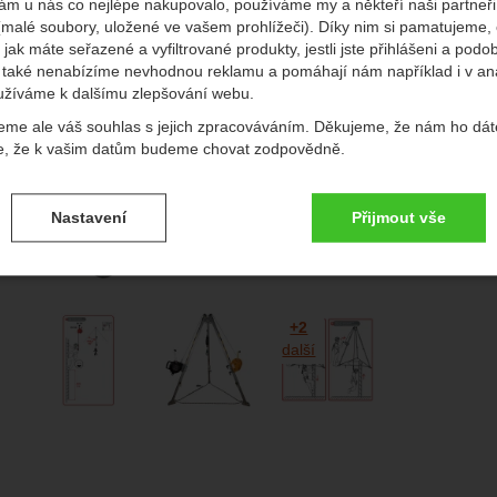
ám u nás co nejlépe nakupovalo, používáme my a někteří naši partneři 
(malé soubory, uložené ve vašem prohlížeči). Díky nim si pamatujeme,
edchozí
násl
 jak máte seřazené a vyfiltrované produkty, jestli jste přihlášeni a podo
také nenabízíme nevhodnou reklamu a pomáhají nám například i v an
užíváme k dalšímu zlepšování webu.
Do
eme ale váš souhlas s jejich zpracováváním. Děkujeme, že nám ho dát
Vý
e, že k vašim datům budeme chovat zodpovědně.
vení souhlasů s kategoriemi cookies
P
Nastavení
Přijmout vše
.
ké
-
bez těchto cookies náš web nebude fungovat
ické
AKTIVNÍ
brazit
afie
+2
é cookies umožňují váš průchod nákupním košíkem, porovnávání prod
další
zbytné funkce.
ční a rozšířené funkce
-
abyste nemuseli vše nastavovat znovu a aby
renční a rozšířené funkce
.
li spojit např. pomocí chatu
eno
brazit
to cookies vám práci s naším webem dokážeme ještě zpříjemnit. Doká