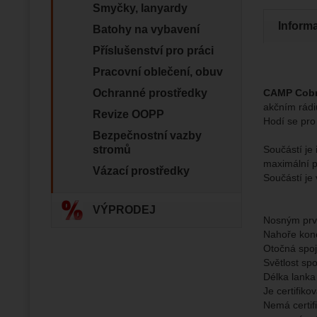
zapamato
Analyti
Smyčky, lanyardy
Analy
nám zobr
Povol
Inform
Batohy na vybavení
Příslušenství pro práci
Zo
Tyto coo
Pracovní oblečení, obuv
Jejich p
Marketi
Marke
Ochranné prostředky
CAMP Cobr
Data zís
Povol
akčním rádi
nejsme s
Revize OOPP
Hodí se pro
Bezpečnostní vazby
Zo
Marketin
stromů
Součástí je 
vhodné o
maximální p
Vázací prostředky
Součástí je
VÝPRODEJ
Nosným prv
Nahoře kon
Otočná spo
Světlost sp
Délka lanka
Je certifik
Nemá certif