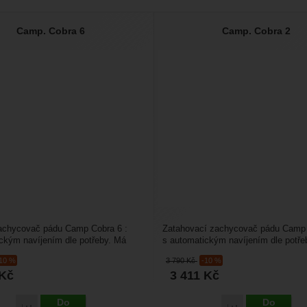
Camp. Cobra 6
Camp. Cobra 2
zachycovač pádu Camp Cobra 6 :
Zatahovací zachycovač pádu Camp 
ckým navíjením dle potřeby. Má
s automatickým navíjením dle potře
ius 6 m.Hodí...
akčním rádius 2 m.Hodí...
-10 %
3 790
Kč
-10 %
Kč
3 411
Kč
Do
Do