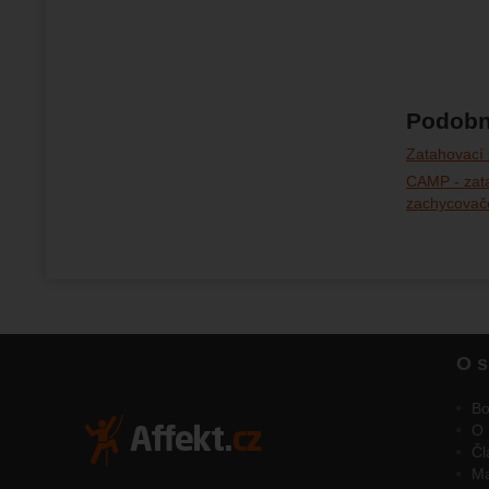
Podobn
Zatahovací
CAMP - zat
zachycovač
O s
Bo
O 
Čl
M