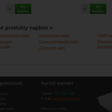
Do
Do
Porovnat
Porovnat
košíku
košíku
é produkty najdete v
 zachycovače pádu
Zachycovače pádů
CAMP zá
ahovací
Camp zachytávače pádu
Vybavení
e pádu
arboristi
Záchranné sady
polečnosti
Rychlý kontakt
nusy
Telefon:
777 563 138
nás
E-mail:
affekt@affekt.cz
ánky
apa webu
Mánesova 4168,