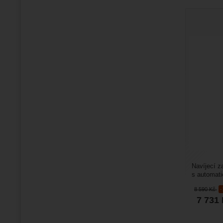
Navíjecí 
s automati
akčním rád
8 590
Kč
7 731