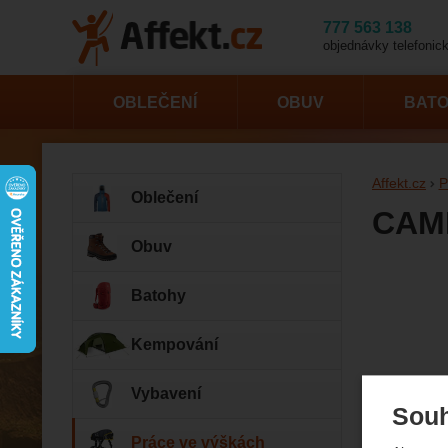
777 563 138
objednávky telefonick
OBLEČENÍ
OBUV
BAT
Affekt.cz
P
Oblečení
CAMP
Obuv
Fotogr
Batohy
Kempování
Vybavení
Souh
Práce ve výškách