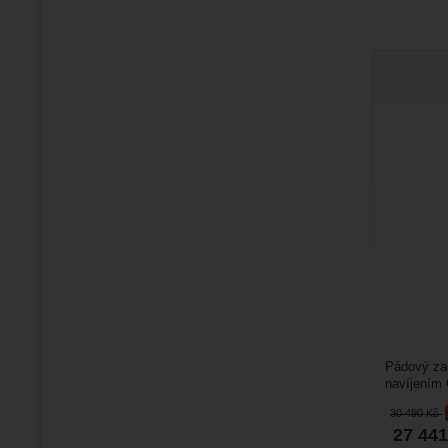
Pádový za
navíjením
integrovaný
30 490
Kč
27 44