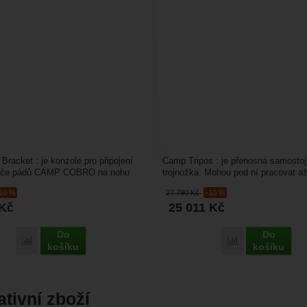
Bracket : je konzole pro připojení
Camp Tripos : je přenosná samosto
ače pádů CAMP COBRO na nohu
trojnožka. Mohou pod ní pracovat a
CAMP Tripos....
osoby současně v souladu...
-10 %
27 790
Kč
-10 %
Kč
25 011
Kč
Do
Do
Porovnat
Porovnat
košíku
košíku
ativní zboží