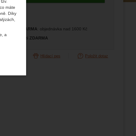
tzv.
 co máte
edující
bně. Díky
alýzách,
prava ČR ZDARMA
: objednávka nad 1600 Kč
e, a
měna velikosti ZDARMA
orovnat
Hlídací pes
Položit dotaz
uktů a
ste se s
žeme si