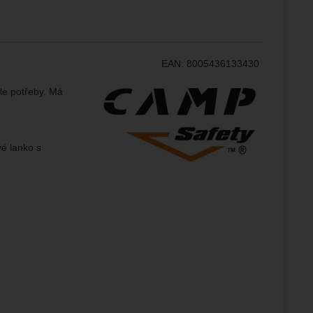
ožní
.
epšovat
EAN:
8005436133430
ampaní.
ránek.
Výrobce:
le potřeby. Má
že
brazit
é lanko s
stran.