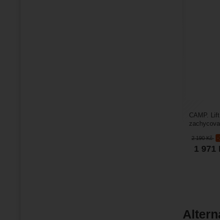
CAMP. Lift 
zachycov
trojnožky 
2 190
Kč
1 971
Altern