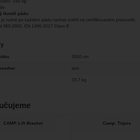
tížení: 150 kg
ádu
ý tlumič pádu
je nutné po každém pádu nechat ověřit na certifikovaném pracovišti.
N 360:2002, EN 1496:2017 Class B
ry
obku
3500 cm
bsorber
ano
19,7 kg
učujeme
CAMP. Lift Bracket
Camp. Tripos