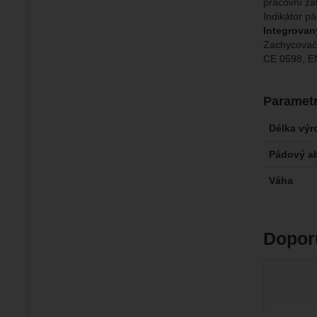
pracovní za
Indikátor p
Integrovan
Zachycovač 
CE 0598, E
Paramet
Délka výr
Pádový a
Váha
Dopor