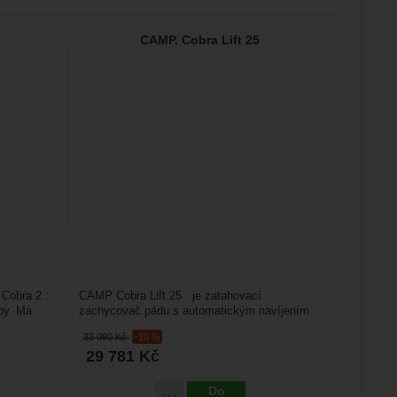
CAMP. Cobra Lift 25
Cobra 2 :
CAMP Cobra Lift 25 : je zatahovací
by. Má
zachycovač pádu s automatickým navíjením
dle potřeby. Má akčním rádius...
33 090
Kč
-10 %
29 781
Kč
Do