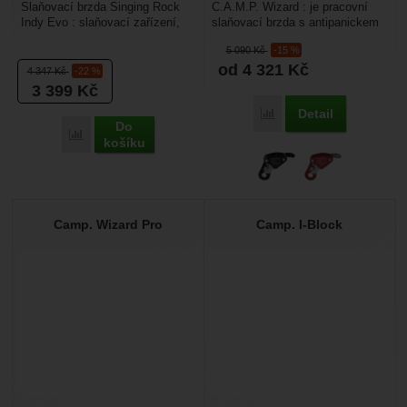
Slaňovací brzda Singing Rock
C.A.M.P. Wizard : je pracovní
Indy Evo : slaňovací zařízení,
slaňovací brzda s antipanickem
které má dvojité autoblokovací
určená pro váhu až do 200 kg.
5 090
Kč
-15 %
systém, který...
Hodí se pro...
od 4 321
Kč
4 347
Kč
-22 %
3 399
Kč
Detail
Porovnat
Do
Porovnat
košíku
Camp. Wizard Pro
Camp. I-Block