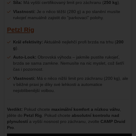
Síla:
Má vyšší certifikovaný limit pro záchranu (
250 kg
).
Vlastnosti:
Je o něco těžší (280 g) a po slanění musíte
rukojeť manuálně zajistit do "parkovací" polohy.
Petzl Rig
Král efektivity:
Aktuálně nejlehčí profi brzda na trhu (
200
g
).
Auto-Lock:
Obrovská výhoda – jakmile pustíte rukojeť,
brzda se sama zamkne. Nemusíte na nic myslet, což šetří
čas i pozornost.
Vlastnosti:
Má o něco nižší limit pro záchranu (200 kg), ale
v běžné praxi je díky své lehkosti a automatice
nejoblíbenější volbou.
Verdikt:
Pokud chcete
maximální komfort a nízkou váhu
,
jděte do
Petzl Rig
. Pokud chcete
absolutní kontrolu nad
plynulostí
a vyšší nosnost pro záchranu, zvolte
CAMP Druid
Pro
.