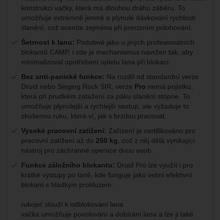
konstrukci vačky, která má dlouhou dráhu záběru. To
umožňuje extrémně jemné a plynulé dávkování rychlosti
slanění, což oceníte zejména při precizním polohování.
Šetrnost k lanu:
Podobně jako u jiných profesionálních
blokantů CAMP, i zde je mechanismus navržen tak, aby
minimalizoval opotřebení opletu lana při blokaci.
Bez anti-panické funkce:
Na rozdíl od standardní verze
Druid nebo Singing Rock SIR, verze
Pro
nemá pojistku,
která při prudkém zatažení za páku slanění stopne. To
umožňuje plynulejší a rychlejší sestup, ale vyžaduje to
zkušenou ruku, která ví, jak s brzdou pracovat.
Vysoké pracovní zatížení:
Zařízení je certifikováno pro
pracovní zatížení až do
250 kg
, což z něj dělá vynikající
nástroj pro záchranné operace dvou osob.
Funkce záložního blokantu:
Druid Pro lze využít i pro
krátké výstupy po laně, kde funguje jako velmi efektivní
blokant s hladkým prokluzem.
rukojeť slouží k odblokování lana
vačka umožňuje povolování a dobírání lana a lze ji také