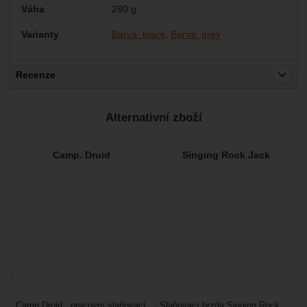
Váha
280 g
Varianty
Barva: black
Barva: grey
Recenze
Pro vkládání recenzí je nutné se přihlásit.
Alternativní zboží
Recenze
Nebyla přidána žádná recenze.
Camp. Druid
Singing Rock Jack
Camp Druid : pracovní slaňovací
Slaňovací brzda Singing Rock