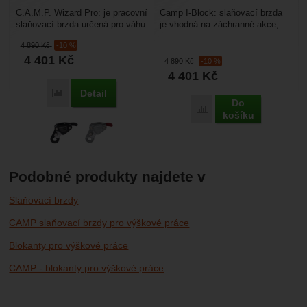
C.A.M.P. Wizard Pro: je pracovní
Camp I-Block: slaňovací brzda
slaňovací brzda určená pro váhu
je vhodná na záchranné akce,
až do 200 kg. Nemá antipanick.
dlouhé slaňování nebo spouštění
4 890
Kč
-10 %
Hodí...
materiálu....
4 401
Kč
4 890
Kč
-10 %
4 401
Kč
Detail
Porovnat
Do
Porovnat
košíku
Podobné produkty najdete v
Slaňovací brzdy
CAMP slaňovací brzdy pro výškové práce
Blokanty pro výškové práce
CAMP - blokanty pro výškové práce