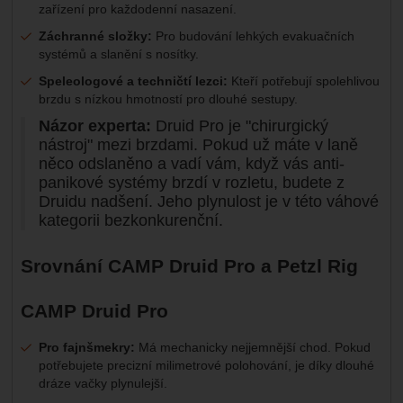
zařízení pro každodenní nasazení.
Záchranné složky:
Pro budování lehkých evakuačních
systémů a slanění s nosítky.
Speleologové a techničtí lezci:
Kteří potřebují spolehlivou
brzdu s nízkou hmotností pro dlouhé sestupy.
Názor experta:
Druid Pro je "chirurgický
nástroj" mezi brzdami. Pokud už máte v laně
něco odslaněno a vadí vám, když vás anti-
panikové systémy brzdí v rozletu, budete z
Druidu nadšení. Jeho plynulost je v této váhové
kategorii bezkonkurenční.
Srovnání CAMP Druid Pro a Petzl Rig
CAMP Druid Pro
Pro fajnšmekry:
Má mechanicky nejjemnější chod. Pokud
potřebujete precizní milimetrové polohování, je díky dlouhé
dráze vačky plynulejší.