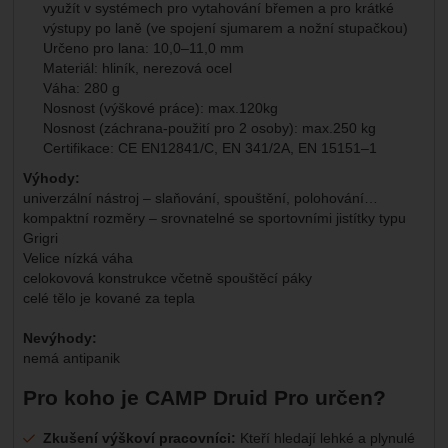
využít v systémech pro vytahování břemen a pro krátké
výstupy po laně (ve spojení sjumarem a nožní stupačkou)
Určeno pro lana: 10,0–11,0 mm
Materiál: hliník, nerezová ocel
Váha: 280 g
Nosnost (výškové práce): max.120kg
Nosnost (záchrana-použití pro 2 osoby): max.250 kg
Certifikace: CE EN12841/C, EN 341/2A, EN 15151–1
Výhody:
univerzální nástroj – slaňování, spouštění, polohování…
kompaktní rozměry – srovnatelné se sportovními jistítky typu
Grigri
Velice nízká váha
celokovová konstrukce včetně spouštěcí páky
celé tělo je kované za tepla
Nevýhody:
nemá antipanik
Pro koho je CAMP Druid Pro určen?
Zkušení výškoví pracovníci:
Kteří hledají lehké a plynulé