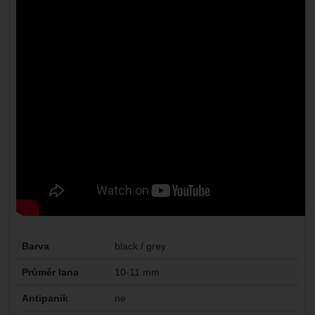
Parametry
Barva
black / grey
Průměr lana
10-11 mm
Antipanik
ne