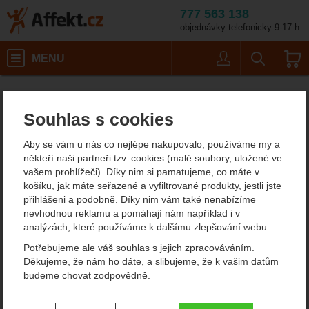
777 563 138
objednávky telefonicky 9-17 h.
Košík
MENU
Uživatel
Vyhledáván
Barva: grey
Blokanty
Slaňovací brzdy
Affekt.cz
Práce ve výškách
Camp. Druid Pro
Souhlas s cookies
Camp. Druid Pro
Aby se vám u nás co nejlépe nakupovalo, používáme my a
někteří naši partneři tzv. cookies (malé soubory, uložené ve
vašem prohlížeči). Díky nim si pamatujeme, co máte v
Fotografie
košíku, jak máte seřazené a vyfiltrované produkty, jestli jste
přihlášeni a podobně. Díky nim vám také nenabízíme
nevhodnou reklamu a pomáhají nám například i v
analýzách, které používáme k dalšímu zlepšování webu.
Potřebujeme ale váš souhlas s jejich zpracováváním.
Děkujeme, že nám ho dáte, a slibujeme, že k vašim datům
budeme chovat zodpovědně.
Nastavení souhlasů s kategoriemi