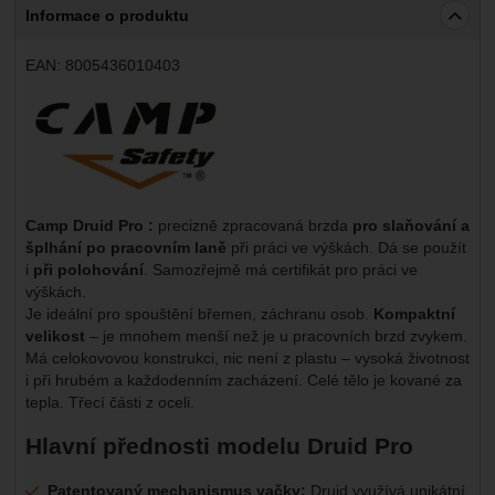
Informace o produktu
EAN:
8005436010403
Výrobce:
Camp Druid Pro :
precizně zpracovaná brzda
pro slaňování a
šplhání po pracovním laně
při práci ve výškách. Dá se použít
i
při polohování
. Samozřejmě má certifikát pro práci ve
výškách.
Je ideální pro spouštění břemen, záchranu osob.
Kompaktní
velikost
– je mnohem menší než je u pracovních brzd zvykem.
Má celokovovou konstrukci, nic není z plastu – vysoká životnost
i při hrubém a každodenním zacházení. Celé tělo je kované za
tepla. Třecí části z oceli.
Hlavní přednosti modelu Druid Pro
Patentovaný mechanismus vačky:
Druid využívá unikátní