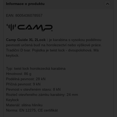
Informace o produktu
EAN:
8005436078557
Výrobce:
Camp Guide XL 2Lock :
je karabina s vysokou podélnou
pevností určená buď na horolezectví nebo výškové práce.
Tradiční D tvar. Pojistka je twist lock - dvoupolohová. Má
keylock.
Typ: twist lock horolezecká karabina
Hmotnost: 86 g
Podélná pevnost: 28 kN
Příčná pevnost: 9 kN
Pevnost v otevřeném stavu: 8 kN
Rozteč otevřeného zámku karabiny: 24 mm
Keylock
Materiál: slitina hliníku
Norma: EN 12275, CE certifikát