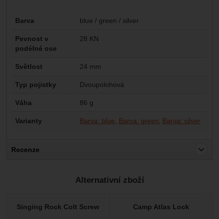
Parametry
Barva
blue / green / silver
Pevnost v
28 KN
podélné ose
Světlost
24 mm
Typ pojistky
Dvoupolohová
Váha
86 g
Varianty
Barva: blue
Barva: green
Barva: silver
Recenze
Pro vkládání recenzí je nutné se přihlásit.
Alternativní zboží
Recenze
Nebyla přidána žádná recenze.
Singing Rock Colt Screw
Camp Atlas Lock