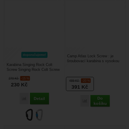
doporučujeme!
Camp Atlas Lock Screw : je
šroubovací karabina s vysokou
Karabina Singing Rock Colt
pevností 40 KN. Je ideální pro
Screw Singing Rock Colt Screw
pracovní použití,...
je kompaktní a plnohodnotná
270
Kč
-15 %
karabina se šroubovací...
489
Kč
-20 %
230
Kč
391
Kč
Do
Detail
Porovnat
Porovnat
košíku