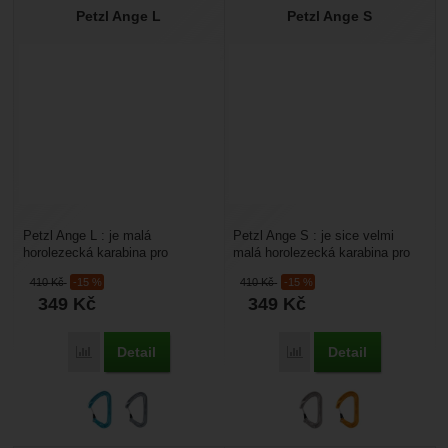
Petzl Ange L
Petzl Ange S
Petzl Ange L : je malá
Petzl Ange S : je sice velmi
horolezecká karabina pro
malá horolezecká karabina pro
horolezce s rovným zámkem. Je
horolezce s rovným zámkem. Je
410
Kč
-15 %
410
Kč
-15 %
zajímavá nízkou hmotností...
zajímavá extrémně...
349
Kč
349
Kč
Detail
Detail
Porovnat
Porovnat