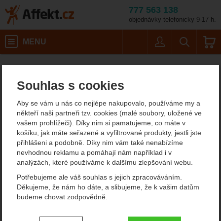
777 563 138
objednávky telefonicky 9-17 h.
Košík
MENU
Uživatel
Vyhledáván
Barva: silver
Horolezecké vybavení
Karabiny
D karabiny
Affekt.cz
Vybavení
Camp Guide XL 2Lock
Souhlas s cookies
Camp Guide XL 2Lock
Aby se vám u nás co nejlépe nakupovalo, používáme my a
někteří naši partneři tzv. cookies (malé soubory, uložené ve
vašem prohlížeči). Díky nim si pamatujeme, co máte v
Fotografie
košíku, jak máte seřazené a vyfiltrované produkty, jestli jste
přihlášeni a podobně. Díky nim vám také nenabízíme
nevhodnou reklamu a pomáhají nám například i v
analýzách, které používáme k dalšímu zlepšování webu.
Potřebujeme ale váš souhlas s jejich zpracováváním.
Děkujeme, že nám ho dáte, a slibujeme, že k vašim datům
budeme chovat zodpovědně.
Nastavení souhlasů s kategoriemi