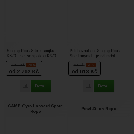
Singing Rock Site + spojka
Polohovací set Singing Rock
K370 – set se spojkou K370
Site Lanyard – je náhradní
určený pro polohování. Práce
lanyard pro polohovací
3 452
Kč
-20 %
766
Kč
-20 %
s tímto setem je snadná...
prostředek Singing Rock...
od 2 762
Kč
od 613
Kč
Detail
Detail
Porovnat
Porovnat
CAMP. Gyro Lanyard Spare
Petzl Zillon Rope
Rope