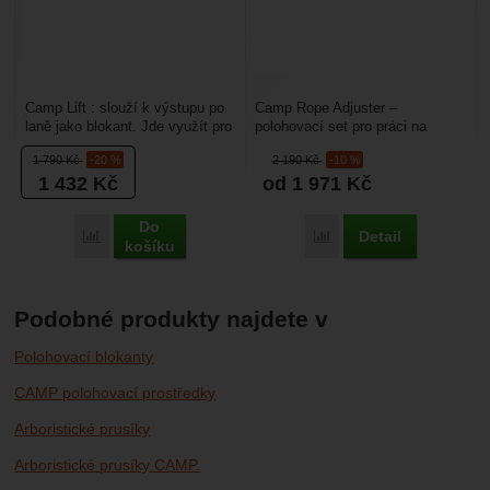
Camp Lift : slouží k výstupu po
Camp Rope Adjuster –
laně jako blokant. Jde využít pro
polohovací set pro práci na
polohování. Je šetrný k lanu,
konstrukcích, stožárech,
1 790
Kč
-20 %
2 190
Kč
-10 %
nevyužívá...
střechách. Samoblokovací
1 432
Kč
od 1 971
Kč
polohovací...
Do
Detail
Porovnat
Porovnat
košíku
Podobné produkty najdete v
Polohovací blokanty
CAMP polohovací prostředky
Arboristické prusíky
Arboristické prusíky CAMP.