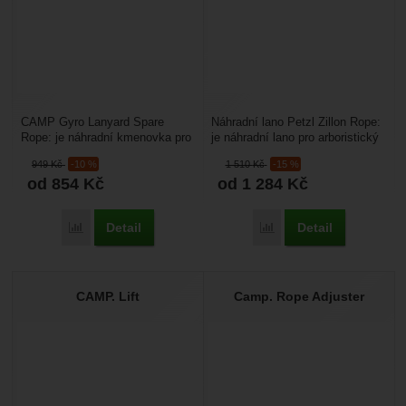
CAMP Gyro Lanyard Spare
Náhradní lano Petzl Zillon Rope:
Rope: je náhradní kmenovka pro
je náhradní lano pro arboristický
Camp Gyro Lanyard Single.
spojovací prostředek Petzl
949
Kč
-10 %
1 510
Kč
-15 %
Zillon. Lano...
od 854
Kč
od 1 284
Kč
Detail
Detail
Porovnat
Porovnat
CAMP. Lift
Camp. Rope Adjuster