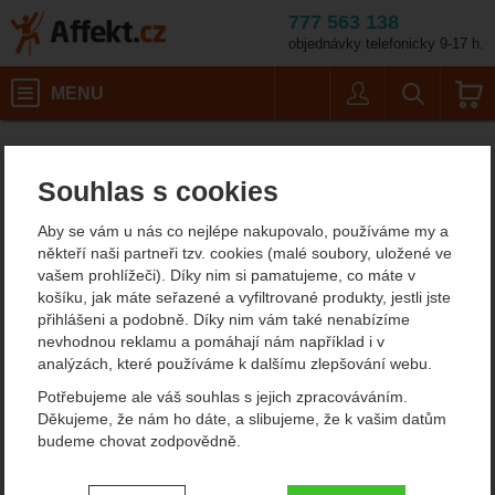
777 563 138
objednávky telefonicky 9-17 h.
Košík
MENU
Uživatel
Vyhledáván
CAMP. Gyro La
Blokanty
Affekt.cz
Práce ve výškách
Polohovací blokanty
Souhlas s cookies
CAMP. Gyro Lanyard Spare
Aby se vám u nás co nejlépe nakupovalo, používáme my a
Cord
někteří naši partneři tzv. cookies (malé soubory, uložené ve
vašem prohlížeči). Díky nim si pamatujeme, co máte v
košíku, jak máte seřazené a vyfiltrované produkty, jestli jste
přihlášeni a podobně. Díky nim vám také nenabízíme
Fotografie
nevhodnou reklamu a pomáhají nám například i v
analýzách, které používáme k dalšímu zlepšování webu.
Potřebujeme ale váš souhlas s jejich zpracováváním.
Děkujeme, že nám ho dáte, a slibujeme, že k vašim datům
budeme chovat zodpovědně.
Nastavení souhlasů s kategoriemi