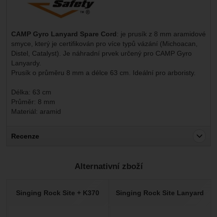
CAMP Gyro Lanyard Spare Cord
: je prusík z 8 mm aramidové
smyce, který je certifikován pro více typů vázání (Michoacan,
Distel, Catalyst). Je náhradní prvek určený pro CAMP Gyro
Lanyardy.
Prusík o průměru 8 mm a délce 63 cm. Ideální pro arboristy.
Délka: 63 cm
Průměr: 8 mm
Materiál: aramid
Recenze
Pro vkládání recenzí je nutné se přihlásit.
Alternativní zboží
Recenze
Nebyla přidána žádná recenze.
Singing Rock Site + K370
Singing Rock Site Lanyard