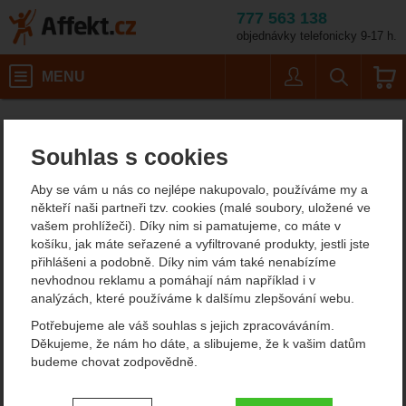
777 563 138
objednávky telefonicky 9-17 h.
Košík
MENU
Uživatel
Vyhledáván
CAMP. Hercules
Kotevní prostředky
Affekt.cz
Práce ve výškách
Kotevní spojky
Souhlas s cookies
CAMP. Hercules
Aby se vám u nás co nejlépe nakupovalo, používáme my a
někteří naši partneři tzv. cookies (malé soubory, uložené ve
vašem prohlížeči). Díky nim si pamatujeme, co máte v
Fotografie
košíku, jak máte seřazené a vyfiltrované produkty, jestli jste
přihlášeni a podobně. Díky nim vám také nenabízíme
nevhodnou reklamu a pomáhají nám například i v
analýzách, které používáme k dalšímu zlepšování webu.
Potřebujeme ale váš souhlas s jejich zpracováváním.
Děkujeme, že nám ho dáte, a slibujeme, že k vašim datům
budeme chovat zodpovědně.
Nastavení souhlasů s kategoriemi