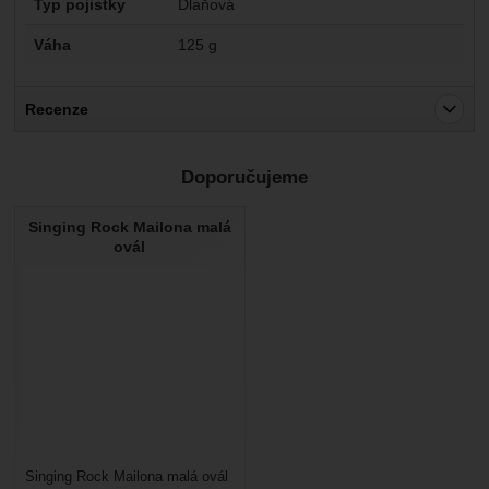
Typ pojistky
Dlaňová
Váha
125 g
Recenze
Pro vkládání recenzí je nutné se přihlásit.
Doporučujeme
Recenze
Singing Rock Mailona malá
Nebyla přidána žádná recenze.
ovál
Singing Rock Mailona malá ovál