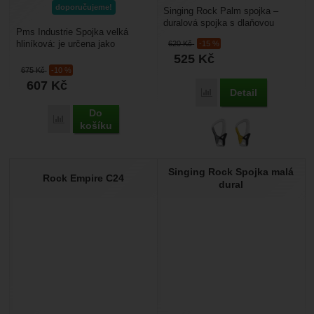
doporučujeme!
Singing Rock Palm spojka –
duralová spojka s dlaňovou
Pms Industrie Spojka velká
pojistkou je vhodná pro pracovní
hliníková: je určena jako
620
Kč
-15 %
využití i pro...
koncový jistící prvek pro práci
525
Kč
ve výškách. Má dvojitou...
675
Kč
-10 %
607
Kč
Detail
Porovnat
Do
Porovnat
košíku
Singing Rock Spojka malá
Rock Empire C24
dural