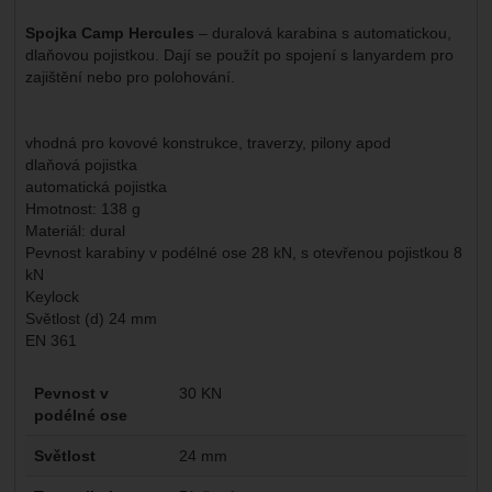
Spojka Camp Hercules
– duralová karabina s automatickou,
dlaňovou pojistkou. Dají se použít po spojení s lanyardem pro
zajištění nebo pro polohování.
vhodná pro kovové konstrukce, traverzy, pilony apod
dlaňová pojistka
automatická pojistka
Hmotnost: 138 g
Materiál: dural
Pevnost karabiny v podélné ose 28 kN, s otevřenou pojistkou 8
kN
Keylock
Světlost (d) 24 mm
EN 361
Parametry
Pevnost v
30 KN
podélné ose
Světlost
24 mm