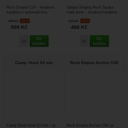
Rock Empire C24 – duralová
Spojka Singing Rock Spojka
karabina s automatickou,
malá dural – duralová karabina
dlaňovou pojistkou. Dají se
s automatickou pojistkou. Má
599
Kč
-15 %
520
Kč
-10 %
použít po spojení s lanyardem...
dvojitou automatickou...
509
Kč
468
Kč
Do
Do
Porovnat
Porovnat
košíku
košíku
Camp. Hook 53 mm
Rock Empire Anchor C60
Camp Steel Hook 53 mm – je
Rock Empire Anchor C60: je