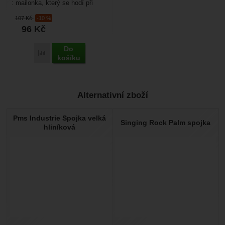
: mailonka, který se hodí při
použití v jistícím nýtu pro
107
Kč
-10 %
slanění nebo...
96
Kč
Do
Porovnat
košíku
Alternativní zboží
Pms Industrie Spojka velká
Singing Rock Palm spojka
hliníková