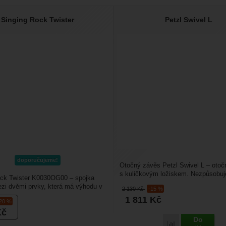
Singing Rock Twister
Petzl Swivel L
doporučujeme!
Otočný závěs Petzl Swivel L – otoč
s kuličkovým ložiskem. Nezpůsobuj
ock Twister K0030OG00 – spojka
lana. Pracovní...
mezi dvěmi prvky, která má výhodu v
2 130
Kč
-15 %
sahuje...
1 811
Kč
-20 %
Kč
Do
Porovnat