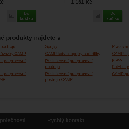
Kč
1 161
Kč
Do
Do
Porovnat
Porovnat
košíku
košíku
é produkty najdete v
 postroje
Spojky
Pracovní 
ké úvazky CAMP
CAMP kotvící spojky a obrtlíky
CAMP - p
práce
ví pro pracovní
Příslušenství pro pracovní
postroje
Kotvící p
ví pro pracovní
Příslušenství pro pracovní
CAMP pro
AMP.
postroje CAMP.
polečnosti
Rychlý kontakt