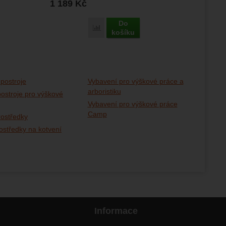
1 189
Kč
Do
Porovnat
košíku
postroje
Vybavení pro výškové práce a
arboristiku
ostroje pro výškové
Vybavení pro výškové práce
Camp
rostředky
středky na kotvení
Informace