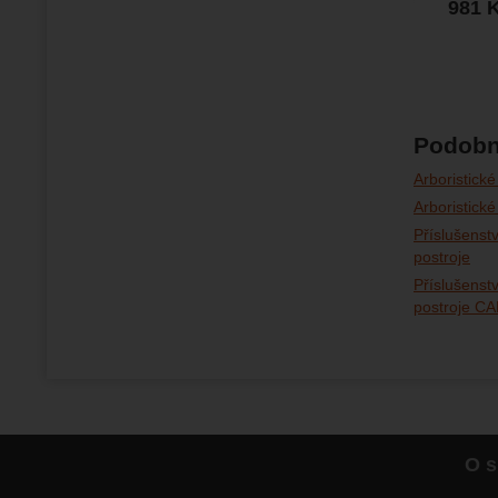
981
Podobn
Arboristické
Arboristic
Příslušenst
postroje
Příslušenst
postroje C
O s