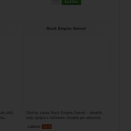
košíku
Rock Empire Swivel
ah úhlů,
Otočný závěs Rock Empire Swivel – obratlík,
ybu.
tedy spojka s ložiskem vhodná pro arboristy
nebo výškové...
1 399
Kč
-15 %