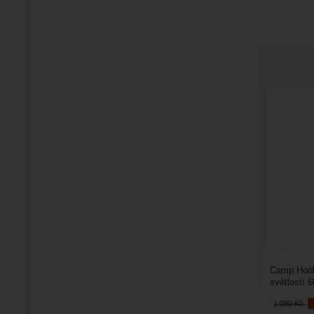
Camp Hook
světlostí 
kde se potř
1 090
Kč