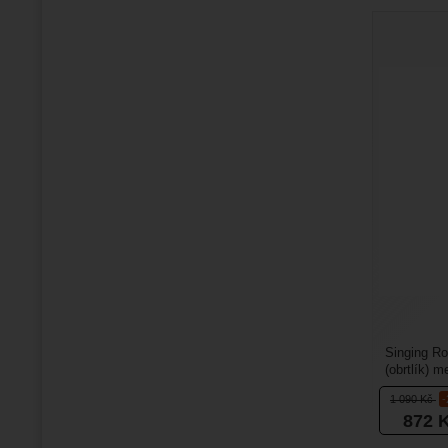
Singing R
(obrtlík) 
tom, že ob
1 090
Kč
872