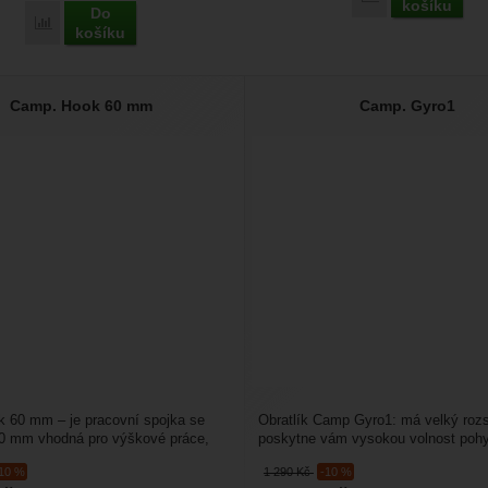
košíku
Do
Porovnat
košíku
Camp. Hook 60 mm
Camp. Gyro1
 60 mm – je pracovní spojka se
Obratlík Camp Gyro1: má velký rozs
60 mm vhodná pro výškové práce,
poskytne vám vysokou volnost poh
ebujete...
Připojovací bod se může...
-10 %
1 290
Kč
-10 %