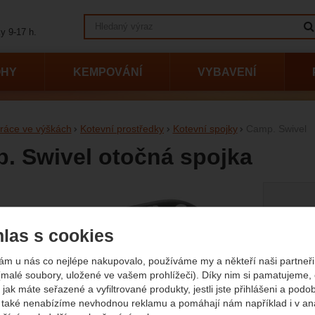
Vyhledávání
y 9-17 h.
OHY
KEMPOVÁNÍ
VYBAVENÍ
ráce ve výškách
Kotevní prostředky
Kotevní spojky
Camp. Swivel
. Swivel otočná spojka
afie
Původn
1 190
1 
las s cookies
(
(885,1
ám u nás co nejlépe nakupovalo, používáme my a někteří naši partneři 
Dostup
14 pr
(malé soubory, uložené ve vašem prohlížeči). Díky nim si pamatujeme,
 jak máte seřazené a vyfiltrované produkty, jestli jste přihlášeni a podo
také nenabízíme nevhodnou reklamu a pomáhají nám například i v an