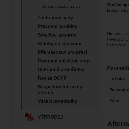
Zo
Tyto coo
Otočná sp
Lepené skoby a nýty
Jejich p
kroucení la
Marketi
Marke
Data zís
Povol
Záchranné sady
nejsme s
Pracovní karabiny
Hmotnost: 
Zo
Smyčky, lanyardy
Marketin
Pevnost: 35
vhodné o
Batohy na vybavení
Ložisko: kul
Příslušenství pro práci
Pracovní oblečení, obuv
Paramet
Ochranné prostředky
Revize OOPP
Ložisko
Bezpečnostní vazby
Pevnost v
stromů
Váha
Vázací prostředky
VÝPRODEJ
Altern