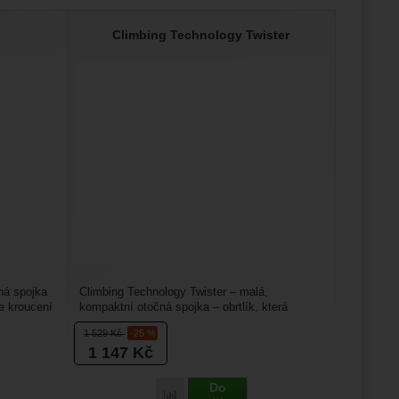
Climbing Technology Twister
ná spojka
Climbing Technology Twister – malá,
e kroucení
kompaktní otočná spojka – obrtlík, která
zamezuje kroucení lana....
1 529
Kč
-25 %
1 147
Kč
Do
Porovnat