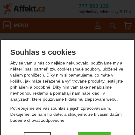
777 563 138
objednávky telefonicky 9-17 h.
Košík
MENU
Uživatel
Vyhledáván
Camp. Trucker 45 
Affekt.cz
Práce ve výškách
Batohy na vybavení
Souhlas s cookies
Camp. Trucker 45 l
Aby se vám u nás co nejlépe nakupovalo, používáme my a
někteří naši partneři tzv. cookies (malé soubory, uložené ve
vašem prohlížeči). Díky nim si pamatujeme, co máte v
Fotografie
košíku, jak máte seřazené a vyfiltrované produkty, jestli jste
přihlášeni a podobně. Díky nim vám také nenabízíme
nevhodnou reklamu a pomáhají nám například i v
analýzách, které používáme k dalšímu zlepšování webu.
Potřebujeme ale váš souhlas s jejich zpracováváním.
Děkujeme, že nám ho dáte, a slibujeme, že k vašim datům
budeme chovat zodpovědně.
Nastavení souhlasů s kategoriemi