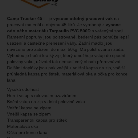
Camp Trucker 45 l
- je
vysoce odolný pracovní vak
na
pracovní materiál o objemu 45 litrů. Je vyrobený z
vysoce
odolného materiálu Tarpaulin PVC 500D
s vařenými spoji.
Ramenní popruhy jsou polstrované, bederní pás pomůže lepší
usazení a částečné přenesení váhy. Zadní madlo jsou
navržené pro zatížení do max. 50kg. Má polstrována i záda.
Výhodou je boční krátký zip, který umožňuje vstup do spodní
poloviny vaku, uživatel tak nemusí celý obsah přerovnávat.
Dalšími doplňky jsou pak vnější + vnitřní kapsa na zip, vnější
průhledná kapsa pro štítek, materiálová oka a očka pro konce
lana.
Vysoká odolnost
Horní vstup s rolovacím uzavíráním
Boční vstup na zip v dolní polovině vaku
Vnitřní kapsa se zipem
Vnější kapsa se zipem
Transparentní kapsa pro štítek
Materiálová oka
Očka pro konce lana