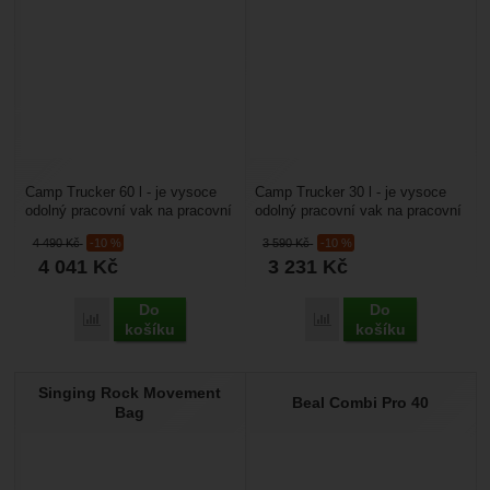
Camp Trucker 60 l - je vysoce
Camp Trucker 30 l - je vysoce
odolný pracovní vak na pracovní
odolný pracovní vak na pracovní
materiál o objemu 60 litrů. Je
materiál o objemu 30 litrů. Je
4 490
Kč
-10 %
3 590
Kč
-10 %
vyrobený...
vyrobený...
4 041
Kč
3 231
Kč
Do
Do
Porovnat
Porovnat
košíku
košíku
Singing Rock Movement
Beal Combi Pro 40
Bag