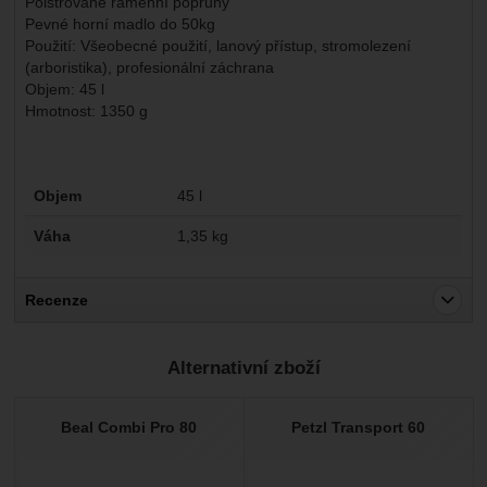
Polstrované ramenní popruhy
Pevné horní madlo do 50kg
Použití: Všeobecné použití, lanový přístup, stromolezení
(arboristika), profesionální záchrana
Objem: 45 l
Hmotnost: 1350 g
Parametry
Objem
45 l
Váha
1,35 kg
Recenze
Pro vkládání recenzí je nutné se přihlásit.
Alternativní zboží
Recenze
Nebyla přidána žádná recenze.
Beal Combi Pro 80
Petzl Transport 60