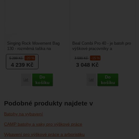
Singing Rock Movement Bag
Beal Combi Pro 40 - je batoh pro
130 - rozměrná taška na
výškové pracovníky a
kolečkách vhodná pro přepravu
záchranáře. Je určený na lano,
5 299
Kč
-20 %
3 590
Kč
-15 %
pracovního vybavení na...
vybavení, materiál...
4 239
Kč
3 048
Kč
Do
Do
Porovnat
Porovnat
košíku
košíku
Podobné produkty najdete v
Batohy na vybavení
CAMP batohy a vaky pro výškové práce
Vybavení pro výškové práce a arboristiku