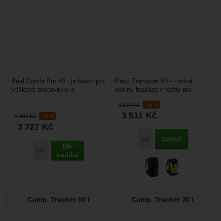
Beal Combi Pro 80 - je batoh pro
Petzl Transport 60 – hodně
výškové pracovníky a
odolný haulbag vhodný pro
záchranáře. Je určený na lano,
lezení, bigwally nebo výškové
4 130
Kč
-15 %
vybavení, materiál...
práce. Má pohodlné...
3 511
Kč
4 390
Kč
-15 %
3 727
Kč
Detail
Porovnat
Do
Porovnat
košíku
Camp. Trucker 60 l
Camp. Trucker 30 l