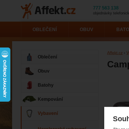
777 563 138
objednávky telefonick
OBLEČENÍ
OBUV
BAT
Affekt.cz
V
Oblečení
Camp
Obuv
Fotogr
Batohy
Kempování
Vybavení
Souh
Aby se v