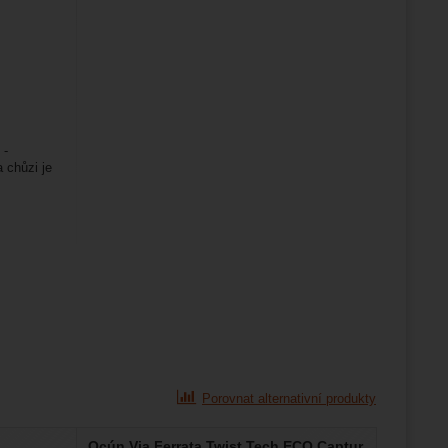
 -
 chůzi je
Porovnat alternativní produkty
Ocún Via Ferrata Twist Tech ECO Captur