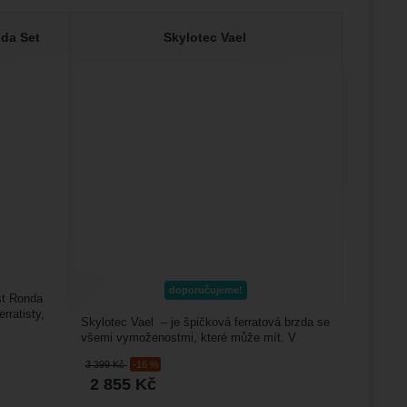
da Set
Skylotec Vael
doporučujeme!
st Ronda
rratisty,
Skylotec Vael – je špičková ferratová brzda se
všemi vymoženostmi, které může mít. V
případě pádu zajišťuje...
3 399
Kč
-16 %
2 855
Kč