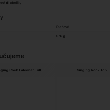
né tři obrtlíky
ry
Dlaňové
670 g
učujeme
nging Rock Falconer Full
Singing Rock Top