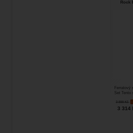
Rock 
Ferratový 
Set Tento 
prvků česk
3 899
Kč
3 314