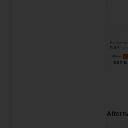
Celoprstov
Full Singi
technické 
590
Kč
-1
502
K
Altern