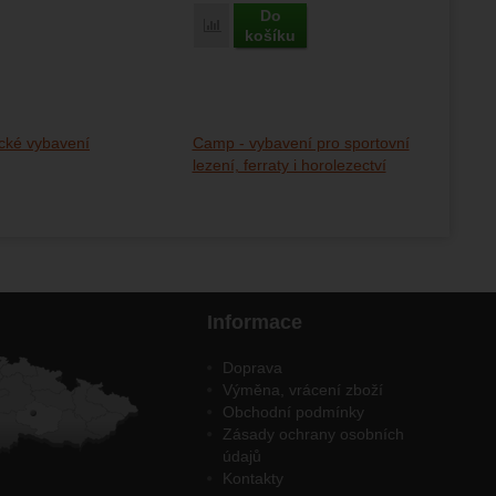
Do
Porovnat
košíku
cké vybavení
Camp - vybavení pro sportovní
lezení, ferraty i horolezectví
Informace
Doprava
Výměna, vrácení zboží
Obchodní podmínky
Zásady ochrany osobních
údajů
Kontakty