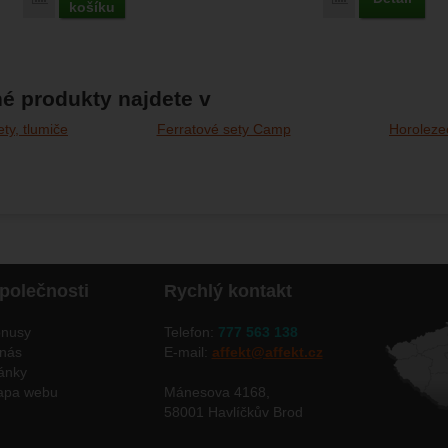
košíku
é produkty najdete v
ty, tlumiče
Ferratové sety Camp
Horoleze
polečnosti
Rychlý kontakt
nusy
Telefon:
777 563 138
nás
E-mail:
affekt@affekt.cz
ánky
apa webu
Mánesova 4168,
58001 Havlíčkův Brod