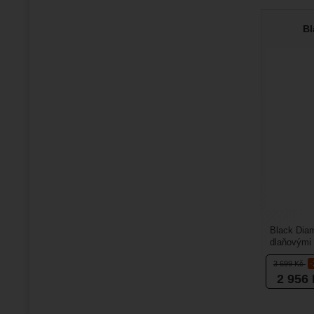
Bl
Black Diam
dlaňovými 
od 40 kg...
3 699
Kč
2 956