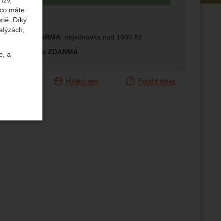
 co máte
edující
bně. Díky
alýzách,
prava ČR ZDARMA
: objednávka nad 1600 Kč
měna velikosti ZDARMA
e, a
orovnat
Hlídací pes
Položit dotaz
uktů a
ste se s
žeme si
ožní