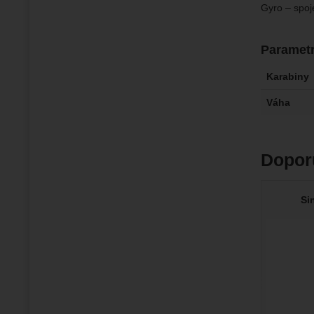
Gyro – spoje
Paramet
Karabiny
Váha
Dopor
Si