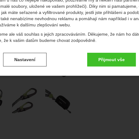
(malé soubory, uložené ve vašem prohlížeči). Díky nim si pamatujeme,
edchozí
násl
 jak máte seřazené a vyfiltrované produkty, jestli jste přihlášeni a podo
také nenabízíme nevhodnou reklamu a pomáhají nám například i v an
Do
užíváme k dalšímu zlepšování webu.
Vý
eme ale váš souhlas s jejich zpracováváním. Děkujeme, že nám ho dát
e, že k vašim datům budeme chovat zodpovědně.
P
vení souhlasů s kategoriemi cookies
Nastavení
Přijmout vše
.
ké
-
bez těchto cookies náš web nebude fungovat
ické
AKTIVNÍ
brazit
é cookies umožňují váš průchod nákupním košíkem, porovnávání prod
afie
zbytné funkce.
ční a rozšířené funkce
-
abyste nemuseli vše nastavovat znovu a aby
renční a rozšířené funkce
.
li spojit např. pomocí chatu
eno
brazit
to cookies vám práci s naším webem dokážeme ještě zpříjemnit. Doká
vat vaše nastavení, mohou vám pomoci s vyplňováním formulářů, um