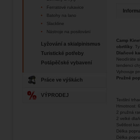
Analyti
Analy
nám zobr
Povol
Ferratové rukavice
Inform
Batohy na lano
Slackline
Zo
Tyto coo
Nástroje na posilování
Jejich p
Marketi
Marke
Camp Kinet
Data zís
Povol
Lyžování a skialpinismus
obrtlíky
. T
nejsme s
Dlaňové ka
Turistické potřeby
Neodíráte s
Zo
Potápěčské vybavení
Marketin
tendenci chy
vhodné o
Vyhovuje pr
Pružné po
Práce ve výškách
VÝPRODEJ
Textilní trh
Hmotnost: 
2 pružná r
2 velké dla
Světlost ka
Délka popru
Délka popru