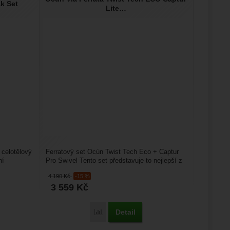
k Set
Lite…
celotělový
Ferratový set Ocún Twist Tech Eco + Captur
ní
Pro Swivel Tento set představuje to nejlepší z
aktuální nabídky...
4 190
Kč
-15 %
3 559
Kč
Detail
Porovnat