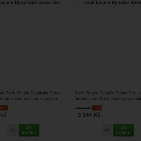
Empire DynaTwist Streak Set
Rock Empire DynaGo Strea
set Rock Empire Dynatwist Streak
Rock Empire DynaGo Streak Set: je 
set je složen ze dvou klíčových
ferratový set, který obsahuje základ
é značky...
ferratovou brzdu...
-15 %
3 699
Kč
-15 %
Kč
3 144
Kč
Do
Do
Porovnat
Porovnat
košíku
košíku