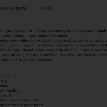
cké
-
abychom věděli, jak se na webu chováte, a mohli náš web dále zl
tické
azit služby jako je chat a podobně.
eno
ace o produktu
Recenze
brazit
kies nám umožňují měření výkonu našeho webu i našich reklamních k
omocí určujeme počet návštěv a zdroje návštěv našich internetových st
.
ngové
-
abychom vás neobtěžovali nevhodnou reklamou
tingové
ic Gyro Rewind Pro
– inovovaný ferratový set má
spoj ramen opatře
kaná pomocí těchto cookies zpracováváme souhrnně a anonymně, tak
eno
y zamezují kroucení setu i jednotlivých ramen.
chopni identifikovat konkrétní uživatele našeho webu.
rabiny jsou velké
, dají se nacvaknout na prakticky cokoliv potkáte, do
i klouby prstů o lano při nacvakávání karabiny.
Pojistka je v dolní část
brazit
gové cookies používáme my nebo naši partneři, abychom vám mohli zo
tat karabiny a chráníte si tak klouby prstů od odření o lano při zacvaká
bsahy nebo reklamy jak na našich stránkách, tak na stránkách třetích 
o lezce od 40 kg. Bez ohledu na hmotnost zajišťuje lezcům s různou váh
pruhy
, které se zkracují dle potřeby.
ací tlumič pádu
670 g
amena
ňové karabiny
rabin: 31 mm
hů v minimální délce: 54 cm
hů v maximální délce: 88 cm