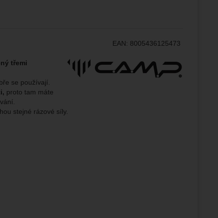
.
epšovat
EAN:
8005436125473
ampaní.
ránek.
Výrobce:
ný třemi
že
bře se používají.
i,
proto tam máte
brazit
vání.
stran.
ou stejné rázové síly.