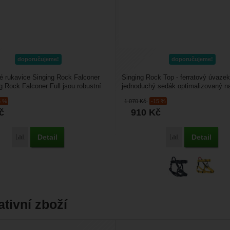
doporučujeme!
doporučujeme!
é rukavice Singing Rock Falconer
Singing Rock Top - ferratový úvazek
ng Rock Falconer Full jsou robustní
jednoduchý sedák optimalizovaný na
rukavice...
vhodný pro všechny...
5 %
1 070
Kč
-15 %
č
910
Kč
Detail
Detail
Porovnat
Porovnat
ativní zboží