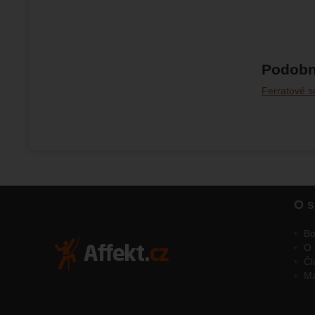
Podobn
Ferratové se
O s
Bo
O 
Čl
M