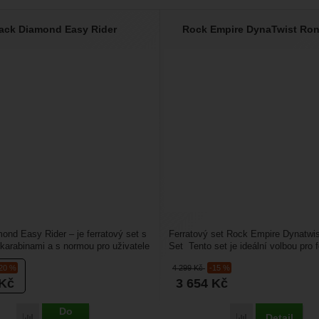
ack Diamond Easy Rider
Rock Empire DynaTwist Ron
ond Easy Rider – je ferratový set s
Ferratový set Rock Empire Dynatwi
karabinami a s normou pro uživatele
Set Tento set je ideální volbou pro fe
kteří hledají...
-20 %
4 299
Kč
-15 %
Kč
3 654
Kč
Do
Detail
Porovnat
Porovnat