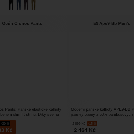
Ocún Cronos Pants
E9 Ape9-Bb Men's
s Pants: Pánské elastické kalhoty
Moderní pánské kalhoty APE9-BB
líbeném slim fit střihu. Díky svému
jsou vyrobeny z 50% bambusových 
kému...
48% organické bavlny a 2%...
-30 %
2 899
Kč
-15 %
83
Kč
2 464
Kč