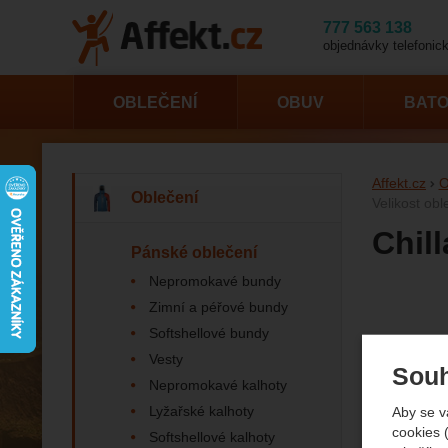
777 563 138
objednávky telefonick
OBLEČENÍ
OBUV
BAT
Affekt.cz
O
Oblečení
Velikost obl
Chil
Pánské oblečení
Nepromokavé bundy
Zimní a péřové bundy
Fotogr
Softshellové bundy
Vesty
Souh
Nepromokavé kalhoty
Lyžařské kalhoty
Aby se v
cookies 
Softshellové kalhoty