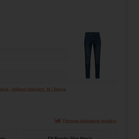
 blue
Velikost oblečení: M / Barva:
Porovnat alternativní produkty
nts
E9 Rondo Slim Men's