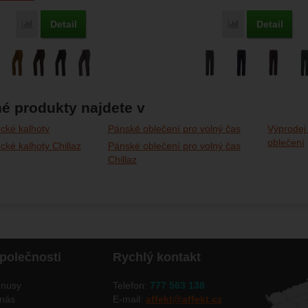
Detail
Detail
Porovnat
Porovnat
é produkty najdete v
cké kalhoty
Pánské oblečení pro volný čas
Výprodej
oblečení
cké kalhoty Chillaz
Pánské oblečení pro volný čas
Chillaz
polečnosti
Rychlý kontakt
nusy
Telefon:
777 563 138
nás
E-mail:
affekt@affekt.cz