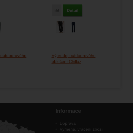
Detail
Porovnat
 outdoorového
Výprodej outdoorového
oblečení Chillaz
Informace
Doprava
Výměna, vrácení zboží