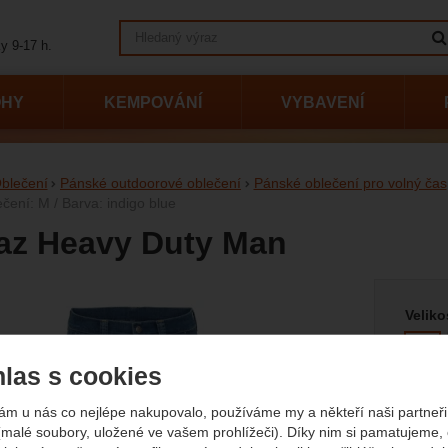
Vyhledávání
y 9-17 h.
OHY
KEMPOVÁNÍ
VYBAVENÍ
blečení
Pánské outdoorové oblečení
Pánské oblečení pro volný čas
ečení: M / Barva: indigo blue
laz Heavy Duty Man
Vyberte
afie
Veliko
M
las s cookies
Barva
ám u nás co nejlépe nakupovalo, používáme my a někteří naši partneři 
(malé soubory, uložené ve vašem prohlížeči). Díky nim si pamatujeme,