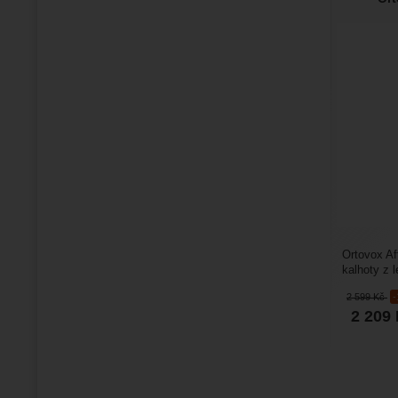
Ortovox Af
kalhoty z 
vyvinuty pr
2 599
Kč
2 209