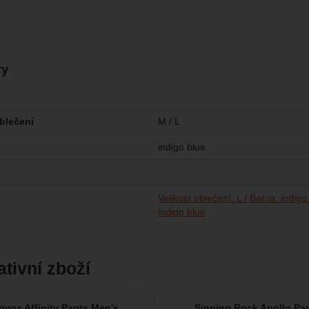
ry
oblečení
M / L
indigo blue
Velikost oblečení: L / Barva: indigo
indigo blue
ativní zboží
ovox Affinity Pants Men's
Singing Rock Apollo Pa