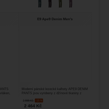
E9 Ape9 Denim Men's
 PANTS
Moderní pánské lezecké kalhoty APE9 DENIM
vláken,
PANTS jsou vyrobeny z džínové tkaniny z
83% organické bavlny,...
2 899
Kč
-15 %
2 464
Kč