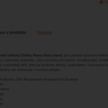
P
brazit
kies nám umožňují měření výkonu našeho webu i našich reklamních k
omocí určujeme počet návštěv a zdroje návštěv našich internetových st
.
ngové
-
abychom vás neobtěžovali nevhodnou reklamou
tingové
kaná pomocí těchto cookies zpracováváme souhrnně a anonymně, tak
eno
chopni identifikovat konkrétní uživatele našeho webu.
ace o produktu
Recenze
brazit
gové cookies používáme my nebo naši partneři, abychom vám mohli zo
bsahy nebo reklamy jak na našich stránkách, tak na stránkách třetích 
ecké kalhoty Chillaz Heavy Duty (man):
jsou pánské sportovní kalho
o a pevného materiálu. Jsou navrženy pro lezení, boulderování, turisti
í a pohodlný střih, který je podtržen detaily i materiálem. Tvarovaná k
ebudou vás omezovat v rozsahu pohybu.
8% Bavlna/ 20% Recyklovaný Polyester/2% Elasthan
řih
kolena
ign
sy
sy