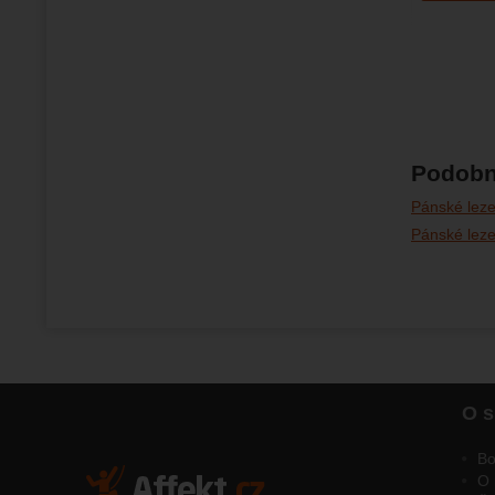
Podobn
Pánské leze
Pánské leze
O s
Bo
O 