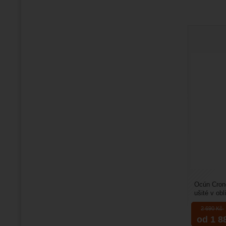
Ocún Crono
ušité v ob
ergonomic
2 690
Kč
od 1 8