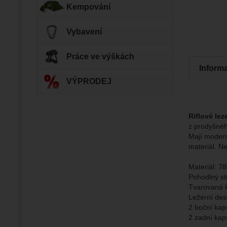
Kempování
Zo
Tyto coo
Vybavení
Jejich p
Marketi
Marke
Data zís
Povol
Práce ve výškách
nejsme s
Inform
VÝPRODEJ
Zo
Marketin
vhodné o
Riflové lez
z prodyšnéh
Mají modern
materiál. N
Materiál: 7
Pohodlný st
Tvarovaná 
Ležérní des
2 boční kap
2 zadní kap