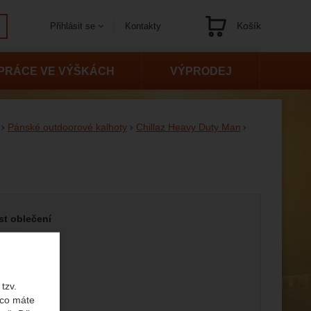
Košík
Kontakty
Přihlásit se
Navigace
PRÁCE VE VÝŠKÁCH
VÝPRODEJ
Pánské outdoorové kalhoty
Chillaz Heavy Duty Man
 variantu
st oblečení
L
tzv.
 co máte