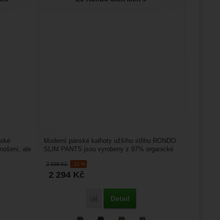
nské
Moderní pánské kalhoty užšího střihu RONDO
nošení, ale
SLIM PANTS jsou vyrobeny z 97% organické
bavlny a 3% elastanu. Kalhoty...
2 699
Kč
-15 %
2 294
Kč
Detail
Porovnat