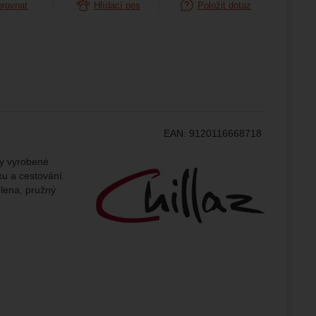
orovnat
Hlídací pes
Položit dotaz
ampaní.
ránek.
že
brazit
stran.
EAN:
9120116668718
Výrobce:
ty vyrobené
ku a cestování.
olena, pružný