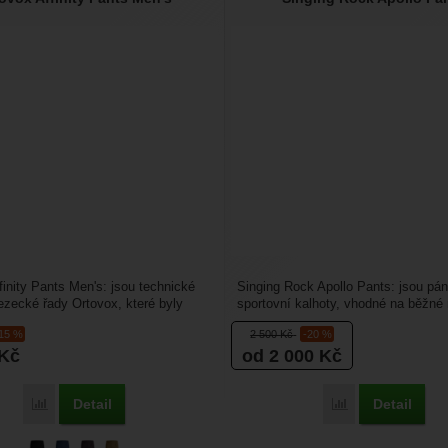
finity Pants Men's: jsou technické
Singing Rock Apollo Pants: jsou pá
lezecké řady Ortovox, které byly
sportovní kalhoty, vhodné na běžné 
o...
také jako pohodlné...
-15 %
2 500
Kč
-20 %
Kč
od 2 000
Kč
Detail
Detail
Porovnat
Porovnat