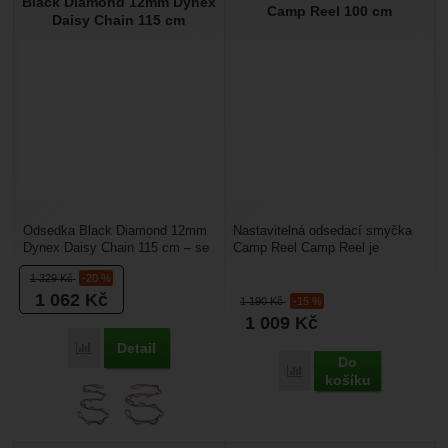
Black Diamond 12mm Dynex
Nebyla přidána žádná recenze.
Camp Reel 100 cm
Daisy Chain 115 cm
Odsedka Black Diamond 12mm
Nastavitelná odsedací smyčka
Dynex Daisy Chain 115 cm – se
Camp Reel Camp Reel je
hodí jako odsedka, kdy má
ergonomická odsedka s
1 329
Kč
-20 %
výhodu v tom, že si...
inovativním systémem
1 062
Kč
nastavení...
1 190
Kč
-15 %
1 009
Kč
Detail
Porovnat
Do
Porovnat
košíku