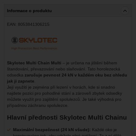
Marketingové
-
abychom vás neobtěžovali nevhodnou
Marketingové
návštěv a zdroje návštěv našich internetových stránek.
.
reklamou
Informace o produktu
Data získaná pomocí těchto cookies zpracováváme
Povoleno
souhrnně a anonymně, takže nejsme schopni identifikovat
konkrétní uživatele našeho webu.
EAN:
8053841306215
Zobrazit
Marketingové cookies používáme my nebo naši partneři,
Výrobce:
abychom vám mohli zobrazit vhodné obsahy nebo reklamy
jak na našich stránkách, tak na stránkách třetích stran.
Skylotec Multi Chain Multi
– je určena na jištění během
štandování, převazování nebo slaňování. Tato horolezecká
odsedka
zaručuje pevnost 24 kN v každém oku bez ohledu
jak ji zapnete
.
Její využití je zejména při lezení v horách, kde si snadno
najdete pozici pro pohodlné stání a zároveň zbytek odsedky
můžete využít pro zajištění spolulezců. Je také výhodná pro
případnou záchranu spolulezce.
Hlavní přednosti Skylotec Multi Chainu
Maximální bezpečnost (24 kN všude):
Každé oko je
konstruováno tak, aby udrželo plné zatížení. To z ní dělá