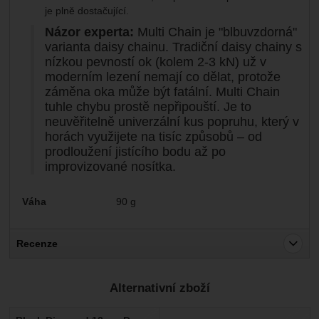
je plně dostačující.
Názor experta:
Multi Chain je "blbuvzdorná"
varianta daisy chainu. Tradiční daisy chainy s
nízkou pevností ok (kolem 2-3 kN) už v
moderním lezení nemají co dělat, protože
záměna oka může být fatální. Multi Chain
tuhle chybu prostě nepřipouští. Je to
neuvěřitelně univerzální kus popruhu, který v
horách využijete na tisíc způsobů – od
prodloužení jistícího bodu až po
improvizované nosítka.
Parametry
Váha
90 g
Recenze
Pro vkládání recenzí je nutné se přihlásit.
Alternativní zboží
Recenze