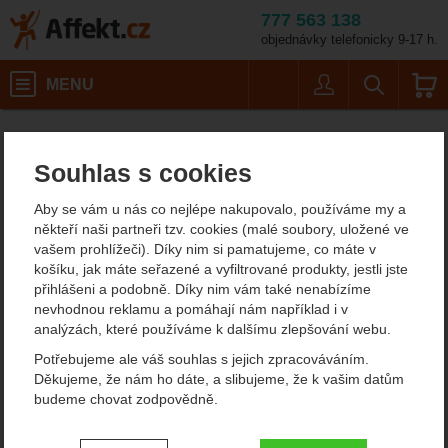
777 563 138
objednávky telefonicky 9-17 h.
Košík
MENU
Uživatel
Vyhledáván
Skylotec Multi Chain 
Horolezecké vybavení
Affekt.cz
Vybavení
Odsedky, šité smyčky
Souhlas s cookies
Skylotec Multi Chain Evo
Aby se vám u nás co nejlépe nakupovalo, používáme my a
někteří naši partneři tzv. cookies (malé soubory, uložené ve
vašem prohlížeči). Díky nim si pamatujeme, co máte v
Fotografie
košíku, jak máte seřazené a vyfiltrované produkty, jestli jste
přihlášeni a podobně. Díky nim vám také nenabízíme
nevhodnou reklamu a pomáhají nám například i v
analýzách, které používáme k dalšímu zlepšování webu.
Potřebujeme ale váš souhlas s jejich zpracováváním.
Děkujeme, že nám ho dáte, a slibujeme, že k vašim datům
budeme chovat zodpovědně.
Nastavení souhlasů s kategoriemi