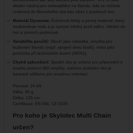
ideální nástroj pro sebeajištění na štandu, kde se můžete
cvaknout do libovolného oka bez obav z prasknutí švu.
Materiál Dyneema:
Extrémně lehký a pevný materiál, který
neabsorbuje vodu a je vysoce odolný proti oděru. Ideální do
hor a zimních podmínek.
Variabilita použití:
Slouží jako odsedka, smyčka pro
budování štandu (např. spojení dvou bodů), nebo jako
pomůcka při technickém lezení (A0/A1).
Chytré zakončení:
Spodní oko je určeno pro připevnění k
úvazku pomocí liščí smyčky, zatímco poslední oko je
barevně odlišeno pro snadnou orientaci.
Pevnost: 24 kN
Váha: 90 g
Délka: 125 cm
Certifikace: EN 566, CE 0333
Pro koho je Skylotec Multi Chain
určen?