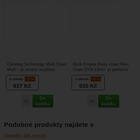
Climbing Technology Multi Chain
Rock Empire Daisy chain Flexi
Multi – je určena na jištění
Chain DYN 13mm: je perfektní
během štandování, převazování
řešení při vytváření štandu. Máte
1 249
Kč
-25 %
1 199
Kč
-22 %
nebo slaňování....
osm pevnostních...
937
Kč
935
Kč
Do
Do
Porovnat
Porovnat
košíku
košíku
Podobné produkty najdete v
Odsedky, šité smyčky