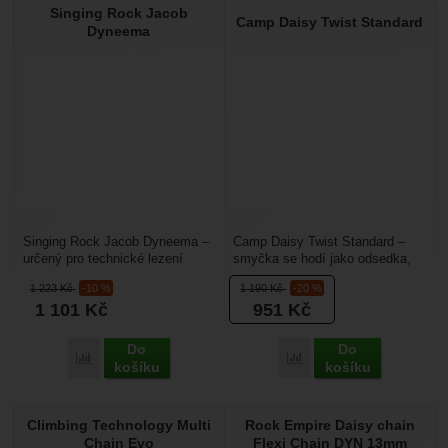
Singing Rock Jacob
Camp Daisy Twist Standard
Dyneema
Singing Rock Jacob Dyneema –
Camp Daisy Twist Standard –
určený pro technické lezení
smyčka se hodí jako odsedka,
i výškové práce. Hodí se na
kdy má výhodu v tom, že si
1 223
Kč
-10 %
1 190
Kč
-20 %
hákovačky, technické...
snadno vyrobíte délku...
1 101
Kč
951
Kč
Do
Do
Porovnat
Porovnat
košíku
košíku
Climbing Technology Multi
Rock Empire Daisy chain
Chain Evo
Flexi Chain DYN 13mm