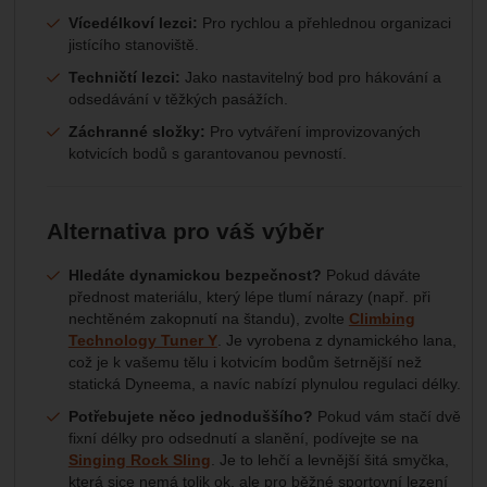
Vícedélkoví lezci:
Pro rychlou a přehlednou organizaci
jistícího stanoviště.
Techničtí lezci:
Jako nastavitelný bod pro hákování a
odsedávání v těžkých pasážích.
Záchranné složky:
Pro vytváření improvizovaných
kotvicích bodů s garantovanou pevností.
Alternativa pro váš výběr
Hledáte dynamickou bezpečnost?
Pokud dáváte
přednost materiálu, který lépe tlumí nárazy (např. při
nechtěném zakopnutí na štandu), zvolte
Climbing
Technology Tuner Y
. Je vyrobena z dynamického lana,
což je k vašemu tělu i kotvicím bodům šetrnější než
statická Dyneema, a navíc nabízí plynulou regulaci délky.
Potřebujete něco jednoduššího?
Pokud vám stačí dvě
fixní délky pro odsednutí a slanění, podívejte se na
Singing Rock Sling
. Je to lehčí a levnější šitá smyčka,
která sice nemá tolik ok, ale pro běžné sportovní lezení