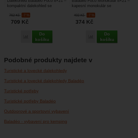
Dalekohled Baladéo Foco 8×21 –
Baladéo Foco Monokulár 8×21 –
kompaktní dalekohled se
kapesní monokulár se
zvětšením 8× je určen zejména
zvětšením 8× je určen zejména
762
Kč
-7 %
402
Kč
-7 %
pro turistiku a...
pro turistiku a cestování....
709
Kč
374
Kč
Do
Do
Porovnat
Porovnat
košíku
košíku
Podobné produkty najdete v
Turistické a lovecké dalekohledy
Turistické a lovecké dalekohledy Baladéo
Turistické potřeby
Turistické potřeby Baladéo
Outdoorové a sportovní vybavení
Baladéo - vybavení pro kemping