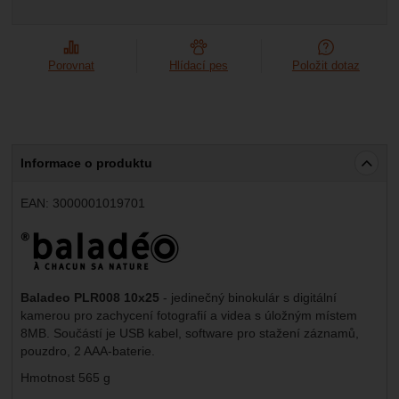
Marketingové
-
abychom vás neobtěžovali nevhodnou
Marketingové
návštěv a zdroje návštěv našich internetových stránek.
.
reklamou
Data získaná pomocí těchto cookies zpracováváme
Povoleno
souhrnně a anonymně, takže nejsme schopni identifikovat
Porovnat
Hlídací pes
Položit dotaz
konkrétní uživatele našeho webu.
Zobrazit
Marketingové cookies používáme my nebo naši partneři,
abychom vám mohli zobrazit vhodné obsahy nebo reklamy
jak na našich stránkách, tak na stránkách třetích stran.
Informace o produktu
EAN:
3000001019701
Výrobce:
Baladeo PLR008 10x25
- jedinečný binokulár s digitální
kamerou pro zachycení fotografií a videa s úložným místem
8MB. Součástí je USB kabel, software pro stažení záznamů,
pouzdro, 2 AAA-baterie.
Hmotnost 565 g