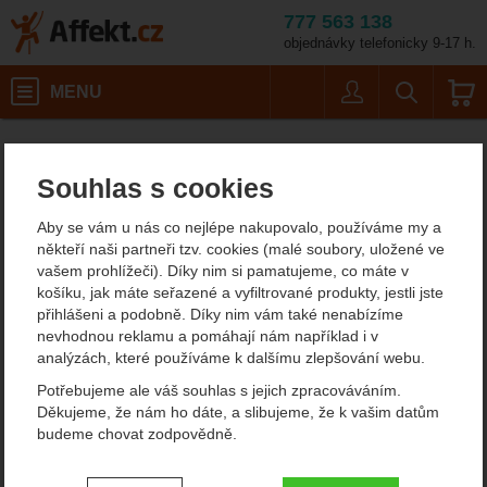
777 563 138
objednávky telefonicky 9-17 h.
Košík
MENU
Uživatel
Vyhledáván
Baladeo PLR008 10x25
Turistické potřeby
Affekt.cz
Vybavení
Dalekohledy
Souhlas s cookies
Baladeo PLR008 10x25
Aby se vám u nás co nejlépe nakupovalo, používáme my a
někteří naši partneři tzv. cookies (malé soubory, uložené ve
vašem prohlížeči). Díky nim si pamatujeme, co máte v
Fotografie
košíku, jak máte seřazené a vyfiltrované produkty, jestli jste
přihlášeni a podobně. Díky nim vám také nenabízíme
nevhodnou reklamu a pomáhají nám například i v
analýzách, které používáme k dalšímu zlepšování webu.
Potřebujeme ale váš souhlas s jejich zpracováváním.
Děkujeme, že nám ho dáte, a slibujeme, že k vašim datům
budeme chovat zodpovědně.
Nastavení souhlasů s kategoriemi