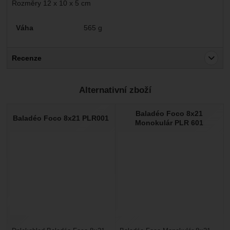
Rozměry 12 x 10 x 5 cm
Parametry
Váha
565 g
Recenze
Pro vkládání recenzí je nutné se přihlásit.
Alternativní zboží
Recenze
Baladéo Foco 8x21
Nebyla přidána žádná recenze.
Baladéo Foco 8x21 PLR001
Monokulár PLR 601