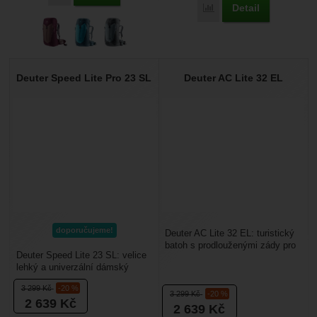
Detail
Porovnat
Deuter Speed Lite Pro 23 SL
Deuter AC Lite 32 EL
doporučujeme!
Deuter AC Lite 32 EL: turistický
batoh s prodlouženými zády pro
Deuter Speed Lite 23 SL: velice
vyšší postavy. Batoh má zádový
lehký a univerzální dámský
systém...
sportovní batoh určený na
3 299
Kč
-20 %
turistiku, cyklistiku,...
3 299
Kč
-20 %
2 639
Kč
2 639
Kč