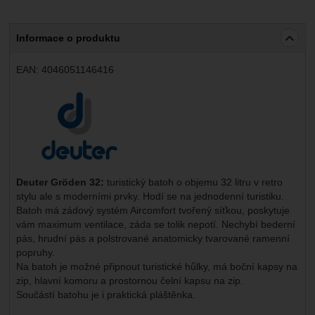
Informace o produktu
EAN:
4046051146416
Výrobce:
Deuter Gröden 32:
turistický batoh o objemu 32 litru v retro
stylu ale s moderními prvky. Hodí se na jednodenní turistiku.
Batoh má zádový systém Aircomfort tvořený síťkou, poskytuje
vám maximum ventilace, záda se tolik nepotí. Nechybí bederní
pás, hrudní pás a polstrované anatomicky tvarované ramenní
popruhy.
Na batoh je možné připnout turistické hůlky, má boční kapsy na
zip, hlavní komoru a prostornou čelní kapsu na zip.
Součástí batohu je i praktická pláštěnka.