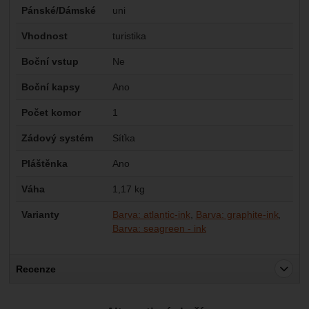
Pánské/Dámské
uni
Vhodnost
turistika
Boční vstup
Ne
Boční kapsy
Ano
Počet komor
1
Zádový systém
Síťka
Pláštěnka
Ano
Váha
1,17 kg
Varianty
Barva: atlantic-ink
Barva: graphite-ink
Barva: seagreen - ink
Recenze
Pro vkládání recenzí je nutné se přihlásit.