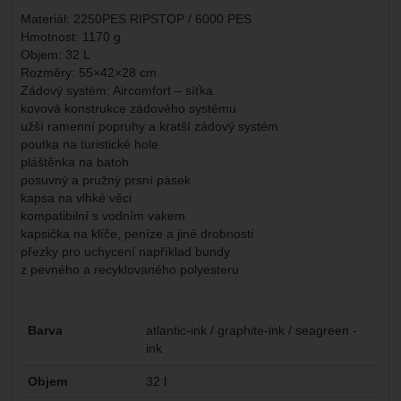
Materiál: 2250PES RIPSTOP / 6000 PES
Hmotnost: 1170 g
Objem: 32 L
Rozměry: 55×42×28 cm
Zádový systém: Aircomfort – síťka
kovová konstrukce zádového systému
užší ramenní popruhy a kratší zádový systém
poutka na turistické hole
pláštěnka na batoh
posuvný a pružný prsní pásek
kapsa na vlhké věci
kompatibilní s vodním vakem
kapsička na klíče, peníze a jiné drobnosti
přezky pro uchycení například bundy
z pevného a recyklovaného polyesteru
Parametry
Barva
atlantic-ink / graphite-ink / seagreen -
ink
Objem
32 l