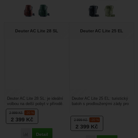
Deuter AC Lite 28 SL
Deuter AC Lite 25 EL
Deuter AC Lite 28 SL: je ideální
Deuter AC Lite 25 EL: turistický
volbou na delší pobyt v přírodě.
batoh s prodlouženými zády pro
Bez problému do něj zabalíte
vyšší postavy. Batoh má zádový
2 999
Kč
-20 %
všechny...
systém...
2 399
Kč
2 999
Kč
-20 %
2 399
Kč
Detail
Porovnat