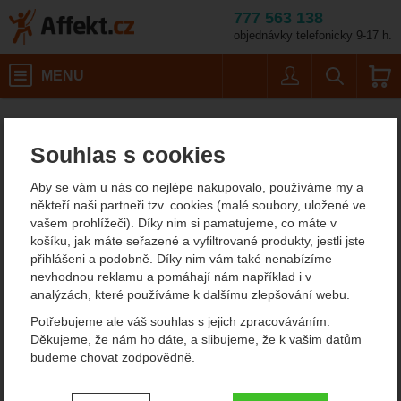
777 563 138
objednávky telefonicky 9-17 h.
Košík
MENU
Uživatel
Vyhledáván
Barva: graphite-ink
Malé batohy do 40 litrů
Turistické batohy
Záda se síťkou
Affekt.cz
Batohy
Deuter Gröden 32
Souhlas s cookies
Deuter Gröden 32
Aby se vám u nás co nejlépe nakupovalo, používáme my a
turistický batoh
někteří naši partneři tzv. cookies (malé soubory, uložené ve
vašem prohlížeči). Díky nim si pamatujeme, co máte v
košíku, jak máte seřazené a vyfiltrované produkty, jestli jste
přihlášeni a podobně. Díky nim vám také nenabízíme
Fotografie
nevhodnou reklamu a pomáhají nám například i v
analýzách, které používáme k dalšímu zlepšování webu.
Potřebujeme ale váš souhlas s jejich zpracováváním.
Děkujeme, že nám ho dáte, a slibujeme, že k vašim datům
budeme chovat zodpovědně.
Nastavení souhlasů s kategoriemi