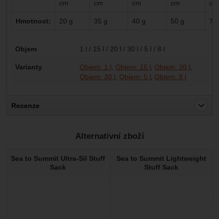
cm
cm
cm
cm
cm
Hmotnost:
20 g
35 g
40 g
50 g
70
Parametry
Objem
1 l / 15 l / 20 l / 30 l / 5 l / 8 l
Varianty
Objem: 1 l
Objem: 15 l
Objem: 20 l
Objem: 30 l
Objem: 5 l
Objem: 8 l
Recenze
Pro vkládání recenzí je nutné se přihlásit.
Alternativní zboží
Recenze
Sea to Summit Ultra-Sil Stuff
Sea to Summit Lightweight
Nebyla přidána žádná recenze.
Sack
Stuff Sack