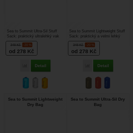
Sea to Summit Ultra-Sil Stuff
Sea to Summit Lightweight Stuff
Sack: praktický ultralehký vak
Sack: praktický a velmi lehký
na oblečení, vhodný pro všechny
vak na oblečení, vhodný pro
348
Kč
-20 %
348
Kč
-20 %
dobrodruhy....
všechny dobrodruhy....
od 278
Kč
od 278
Kč
Detail
Detail
Porovnat
Porovnat
Sea to Summit Lightweight
Sea to Summit Ultra-Sil Dry
Dry Bag
Bag