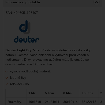
Informace o produktu
EAN:
4046051108407
Výrobce:
Deuter Light DryPack:
Praktický vodotěsný vak do tašky i
batohu. Ochrání vaše oblečení a vybavení před vodou a
nečistotami. Díky rolovacímu uzávěru máte jistotu, že se
dovnitř nedostane žádná vlhkost.
vysoce voděodolný materiál
lepené švy
rolovací víko
1 litr
5 litrů
8 litrů
15 litrů
20 
Rozměry:
19x16x9
24x24x11
30x19x14
38x22x15
33