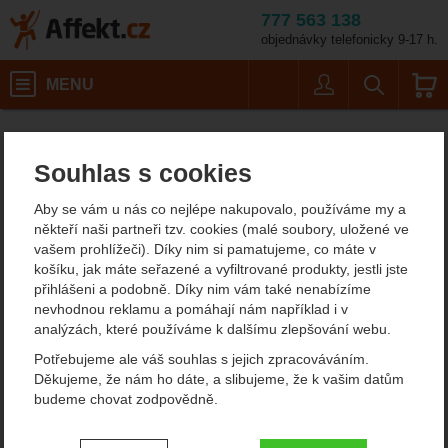
777 563 138
objednávky telefonicky 9-17 h.
Košík
MENU
Uživatel
Vyhledáván
Objem: 30 l
Lodní vaky
Affekt.cz
Batohy
Deuter Light DryPack
Souhlas s cookies
Deuter Light DryPack
Aby se vám u nás co nejlépe nakupovalo, používáme my a
voděodolný vak
někteří naši partneři tzv. cookies (malé soubory, uložené ve
vašem prohlížeči). Díky nim si pamatujeme, co máte v
košíku, jak máte seřazené a vyfiltrované produkty, jestli jste
přihlášeni a podobně. Díky nim vám také nenabízíme
Fotografie
nevhodnou reklamu a pomáhají nám například i v
analýzách, které používáme k dalšímu zlepšování webu.
Potřebujeme ale váš souhlas s jejich zpracováváním.
Děkujeme, že nám ho dáte, a slibujeme, že k vašim datům
budeme chovat zodpovědně.
Nastavení souhlasů s kategoriemi