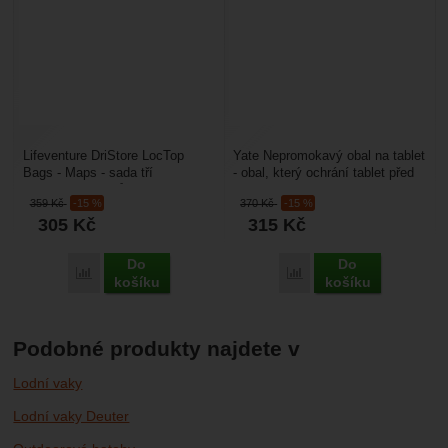
Lifeventure DriStore LocTop
Yate Nepromokavý obal na tablet
Bags - Maps - sada tří
- obal, který ochrání tablet před
ochranných obalů na mapy, jsou
vodou a špínou. Obal je téměř
359
Kč
-15 %
370
Kč
-15 %
vyrobeny z voděodolného...
úplně...
305
Kč
315
Kč
Do
Do
Porovnat
Porovnat
košíku
košíku
Podobné produkty najdete v
Lodní vaky
Lodní vaky Deuter