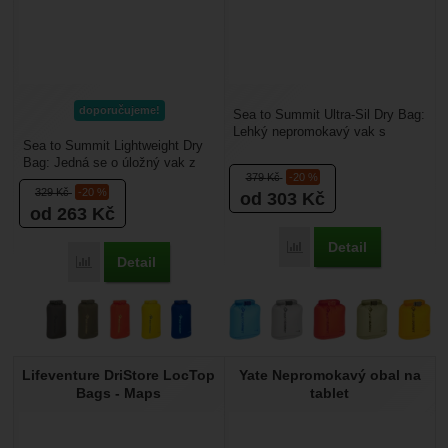
doporučujeme!
Sea to Summit Ultra-Sil Dry Bag:
Lehký nepromokavý vak s
Sea to Summit Lightweight Dry
jednoduchým rolovací uzávěrem.
Bag: Jedná se o úložný vak z
Je vhodný především...
379
Kč
-20 %
řady Lightweight, který je těžší,
329
Kč
-20 %
od 303
Kč
ale odolnější...
od 263
Kč
Detail
Porovnat
Detail
Porovnat
Lifeventure DriStore LocTop
Yate Nepromokavý obal na
Bags - Maps
tablet