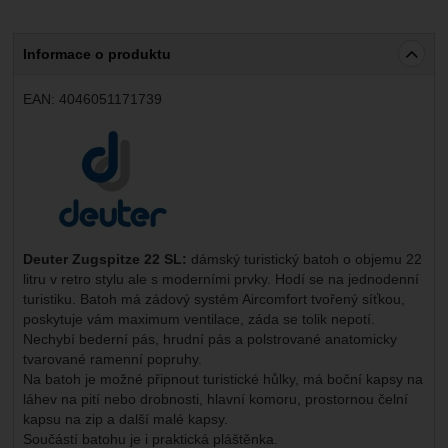
Informace o produktu
EAN:
4046051171739
Výrobce:
Deuter Zugspitze 22 SL:
dámský turistický batoh o objemu 22
litru v retro stylu ale s moderními prvky. Hodí se na jednodenní
turistiku. Batoh má zádový systém Aircomfort tvořený síťkou,
poskytuje vám maximum ventilace, záda se tolik nepotí.
Nechybí bederní pás, hrudní pás a polstrované anatomicky
tvarované ramenní popruhy.
Na batoh je možné připnout turistické hůlky, má boční kapsy na
láhev na pití nebo drobnosti, hlavní komoru, prostornou čelní
kapsu na zip a další malé kapsy.
Součástí batohu je i praktická pláštěnka.