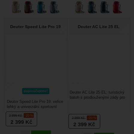
Deuter Speed Lite Pro 19
Deuter AC Lite 25 EL
doporučujeme!
Deuter AC Lite 25 EL: turistický
batoh s prodlouženými zády pro
Deuter Speed Lite Pro 19: velice
vyšší postavy. Batoh má zádový
lehký a univerzální sportovní
systém...
batoh určený na turistiku,
2 999
Kč
-20 %
cyklistiku,...
2 999
Kč
-20 %
2 399
Kč
2 399
Kč