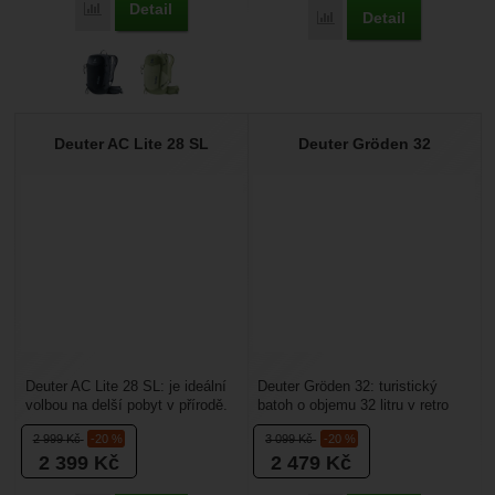
Detail
Porovnat
Detail
Porovnat
Deuter AC Lite 28 SL
Deuter Gröden 32
Deuter AC Lite 28 SL: je ideální
Deuter Gröden 32: turistický
volbou na delší pobyt v přírodě.
batoh o objemu 32 litru v retro
Bez problému do něj zabalíte
stylu ale s moderními prvky.
2 999
Kč
-20 %
3 099
Kč
-20 %
všechny...
Hodí se na...
2 399
Kč
2 479
Kč