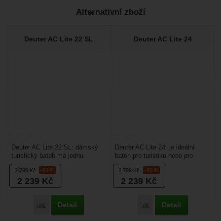
Alternativní zboží
Recenze
Nebyla přidána žádná recenze.
Deuter AC Lite 22 SL
Deuter AC Lite 24
Deuter AC Lite 22 SL: dámský
Deuter AC Lite 24: je ideální
turistický batoh má jednu
batoh pro turistiku nebo pro
komoru s plněním z vrchu. Váha
aktivity, kde se vám silně potí
2 799
Kč
-20 %
2 799
Kč
-20 %
930 g. Boční síťované...
záda. Pak...
2 239
Kč
2 239
Kč
Detail
Detail
Porovnat
Porovnat