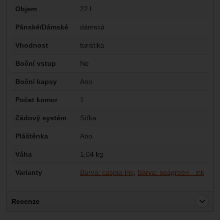
Objem
22 l
Pánské/Dámské
dámská
Vhodnost
turistika
Boční vstup
Ne
Boční kapsy
Ano
Počet komor
1
Zádový systém
Síťka
Pláštěnka
Ano
Váha
1,04 kg
Varianty
Barva: caspia-ink
Barva: seagreen - ink
Recenze
Pro vkládání recenzí je nutné se přihlásit.