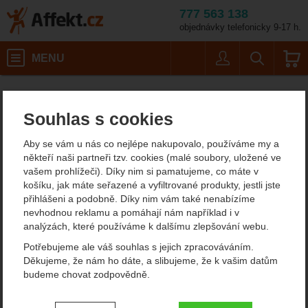
777 563 138
objednávky telefonicky 9-17 h.
Košík
MENU
Uživatel
Vyhledáván
Barva: seagreen - ink
Malé batohy do 40 litrů
Turistické batohy
Záda se síťkou
Affekt.cz
Batohy
Deuter Zugspitze 22 SL
Souhlas s cookies
Deuter Zugspitze 22 SL
Aby se vám u nás co nejlépe nakupovalo, používáme my a
turistický batoh
někteří naši partneři tzv. cookies (malé soubory, uložené ve
vašem prohlížeči). Díky nim si pamatujeme, co máte v
košíku, jak máte seřazené a vyfiltrované produkty, jestli jste
přihlášeni a podobně. Díky nim vám také nenabízíme
Fotografie
nevhodnou reklamu a pomáhají nám například i v
analýzách, které používáme k dalšímu zlepšování webu.
Potřebujeme ale váš souhlas s jejich zpracováváním.
Děkujeme, že nám ho dáte, a slibujeme, že k vašim datům
budeme chovat zodpovědně.
Nastavení souhlasů s kategoriemi