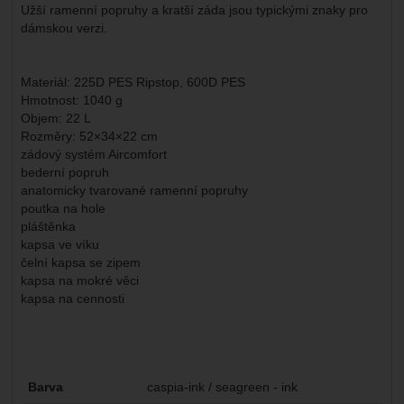
Užší ramenní popruhy a kratší záda jsou typickými znaky pro
dámskou verzi.
Materiál: 225D PES Ripstop, 600D PES
Hmotnost: 1040 g
Objem: 22 L
Rozměry: 52×34×22 cm
zádový systém Aircomfort
bederní popruh
anatomicky tvarované ramenní popruhy
poutka na hole
pláštěnka
kapsa ve víku
čelní kapsa se zipem
kapsa na mokré věci
kapsa na cennosti
Parametry
Barva
caspia-ink / seagreen - ink