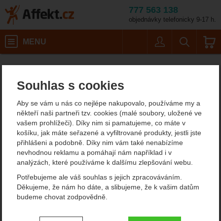
777 563 138
objednávky telefonicky 9-17 h.
Košík
MENU
Uživatel
Vyhledáván
DMM Dragon Cam 00
Horolezecké vybavení
Friendy a stoppery
Affekt.cz
Vybavení
Friendy
Souhlas s cookies
DMM Dragon Cam 00
Aby se vám u nás co nejlépe nakupovalo, používáme my a
někteří naši partneři tzv. cookies (malé soubory, uložené ve
vašem prohlížeči). Díky nim si pamatujeme, co máte v
Fotografie
košíku, jak máte seřazené a vyfiltrované produkty, jestli jste
přihlášeni a podobně. Díky nim vám také nenabízíme
nevhodnou reklamu a pomáhají nám například i v
analýzách, které používáme k dalšímu zlepšování webu.
Potřebujeme ale váš souhlas s jejich zpracováváním.
Děkujeme, že nám ho dáte, a slibujeme, že k vašim datům
budeme chovat zodpovědně.
Nastavení souhlasů s kategoriemi