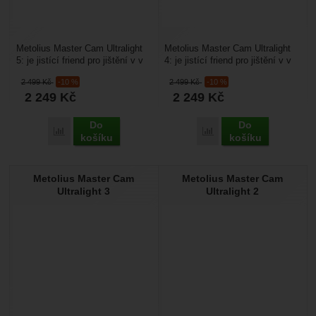
Metolius Master Cam Ultralight
Metolius Master Cam Ultralight
5: je jistící friend pro jištění v v
4: je jistící friend pro jištění v v
tradičních lezeckých oblastech,
tradičních lezeckých oblastech,
2 499
Kč
-10 %
2 499
Kč
-10 %
kde...
kde...
2 249
Kč
2 249
Kč
Do
Do
Porovnat
Porovnat
košíku
košíku
Metolius Master Cam
Metolius Master Cam
Ultralight 3
Ultralight 2