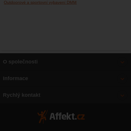
Outdoorové a sportovní vybavení DMM
O společnosti
Bonusy
Informace
O nás
Doprava
Články
Rychlý kontakt
Výměna, vrácení zboží
Mapa webu
Obchodní podmínky
Zásady ochrany osobních údajů
Kontakty