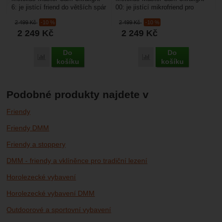
6: je jistící friend do větších spár
00: je jistící mikrofriend pro
pro jištění v v tradičních
jištění v v tradičních lezeckých
2 499
Kč
-10 %
2 499
Kč
-10 %
lezeckých...
oblastech,...
2 249
Kč
2 249
Kč
Do
Do
Porovnat
Porovnat
košíku
košíku
Podobné produkty najdete v
Friendy
Friendy DMM
Friendy a stoppery
DMM - friendy a vklíněnce pro tradiční lezení
Horolezecké vybavení
Horolezecké vybavení DMM
Outdoorové a sportovní vybavení