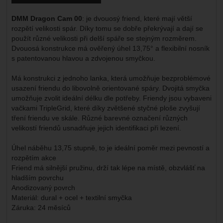
DMM Dragon Cam 00
: je dvouosý friend, které mají větší
rozpětí velikosti spár. Díky tomu se dobře překrývají a dají se
použít různé velikosti při delší spáře se stejným rozměrem.
Dvouosá konstrukce má ověřený úhel 13,75° a flexibilní nosník
s patentovanou hlavou a zdvojenou smyčkou.
Má konstrukci z jednoho lanka, která umožňuje bezproblémové
usazení friendu do libovolně orientované spáry. Dvojitá smyčka
umožňuje zvolit ideální délku dle potřeby. Friendy jsou vybaveni
vačkami TripleGrid, které díky zvětšené styčné ploše zvyšují
tření friendu ve skále. Různé barevné označení různých
velikostí friendů usnadňuje jejich identifikaci při lezení.
Úhel náběhu 13,75 stupně, to je ideální poměr mezi pevností a
rozpětím akce
Friend má silnější pružinu, drží tak lépe na místě, obzvlášť na
hladším povrchu
Anodizovaný povrch
Materiál: dural + ocel + textilní smyčka
Záruka: 24 měsíců