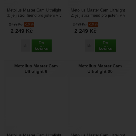
Metolius Master Cam Ultralight
Metolius Master Cam Ultralight
3: je jistící friend pro jištění v v
2: je jistící friend pro jištění v v
tradičních lezeckých oblastech,
tradičních lezeckých oblastech,
2 499
Kč
-10 %
2 499
Kč
-10 %
kde...
kde...
2 249
Kč
2 249
Kč
Do
Do
Porovnat
Porovnat
košíku
košíku
Metolius Master Cam
Metolius Master Cam
Ultralight 6
Ultralight 00
Metolius Master Cam Ultralight
Metolius Master Cam Ultralight