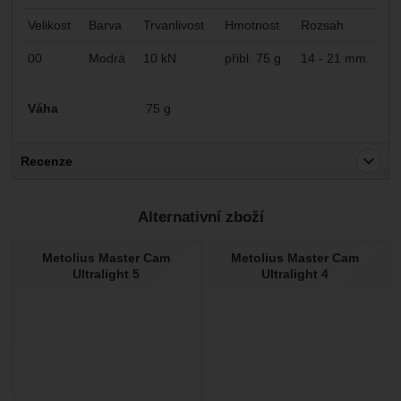
Velikost
Barva
Trvanlivost
Hmotnost
Rozsah
00
Modrá
10 kN
přibl. 75 g
14 - 21 mm
Parametry
Váha
75 g
Recenze
Pro vkládání recenzí je nutné se přihlásit.
Alternativní zboží
Recenze
Metolius Master Cam
Metolius Master Cam
Nebyla přidána žádná recenze.
Ultralight 5
Ultralight 4