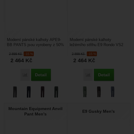
Moderní pánské kalhoty APE9-
Moderní pánské kalhoty
BB PANTS jsou vyrobeny z 50%
ležérního střihu E9 Rondo VS2
bambusových vláken, 48%
jsou vyrobeny z manšestrové
2 899
Kč
-15 %
2 899
Kč
-15 %
organické bavlny a 2%...
tkaniny z 98% organické...
2 464
Kč
2 464
Kč
Detail
Detail
Porovnat
Porovnat
Mountain Equipment Anvil
E9 Gusky Men's
Pant Men's