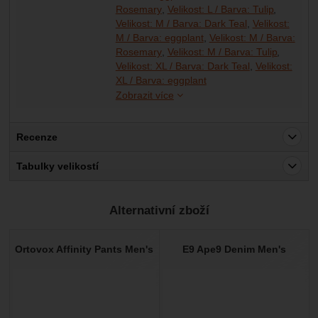
Rosemary
Velikost: L / Barva: Tulip
Velikost: M / Barva: Dark Teal
Velikost:
M / Barva: eggplant
Velikost: M / Barva:
Rosemary
Velikost: M / Barva: Tulip
Velikost: XL / Barva: Dark Teal
Velikost:
Velikost: XL / Barva: Ro
Velikost: XL / Barva: Tuli
XL / Barva: eggplant
Zobrazit více
Recenze
Pro vkládání recenzí je nutné se přihlásit.
Tabulky velikostí
Recenze
Alternativní zboží
Nebyla přidána žádná recenze.
Ortovox Affinity Pants Men's
E9 Ape9 Denim Men's