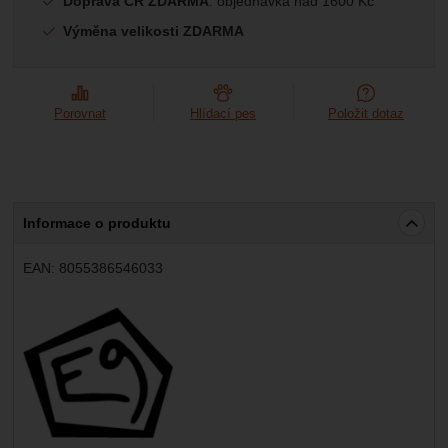
Doprava ČR ZDARMA
: objednávka nad 1600 Kč
Výměna velikosti ZDARMA
Porovnat
Hlídací pes
Položit dotaz
Informace o produktu
EAN:
8055386546033
Výrobce: