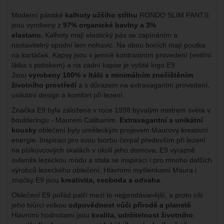
Moderní pánské
kalhoty užšího střihu
RONDO SLIM PANTS
jsou vyrobeny z
97% organické bavlny a 3%
elastanu.
Kalhoty mají elastický pás se zapínáním a
nastavitelný spodní lem nohavic. Na obou bocích mají poutka
na kartáček. Kapsy jsou v jemně kontrastním provedení (vnitřní
látka s potiskem) a na zadní kapse je vyšité logo E9.
Jsou
vyrobeny 100% v Itálii s minimálním znečištěním
životního prostředí
a s důrazem na extravagantní provedení,
unikátní design a komfort při lezení.
Značka E9 byla založena v roce 1998 bývalým mistrem světa v
boulderingu - Maurem Calibanim.
Extravagantní a unikátní
kousky
oblečení byly uměleckým projevem Maurovy kreativní
energie. Inspiraci pro svou tvorbu čerpal především při lezení
na pískovcových skalách v okolí jeho domova. E9 výrazně
ovlivnila lezeckou módu a stala se inspirací i pro mnoho dalších
výrobců lezeckého oblečení. Hlavními myšlenkami Maura i
značky E9 jsou
kreativita, svoboda a odvaha
.
Oblečení E9 pořád patří mezi to nejprodávanější, a proto cítí
jeho tvůrci velkou
odpovědnost vůči přírodě a planetě
.
Hlavními hodnotami jsou
kvalita, udržitelnost životního