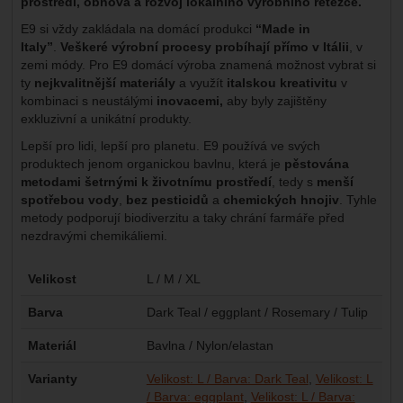
prostředí, obnova a rozvoj lokálního výrobního řetězce.
E9 si vždy zakládala na domácí produkci
“Made in
Italy”
.
Veškeré výrobní procesy probíhají přímo v Itálii
, v
zemi módy. Pro E9 domácí výroba znamená možnost vybrat si
ty
nejkvalitnější materiály
a využít
italskou kreativitu
v
kombinaci s neustálými
inovacemi,
aby byly zajištěny
exkluzivní a unikátní produkty.
Lepší pro lidi, lepší pro planetu. E9 používá ve svých
produktech jenom organickou bavlnu, která je
pěstována
metodami šetrnými k životnímu prostředí
, tedy s
menší
spotřebou vody
,
bez pesticidů
a
chemických hnojiv
. Tyhle
metody podporují biodiverzitu a taky chrání farmáře před
nezdravými chemikáliemi.
Parametry
Velikost
L / M / XL
Barva
Dark Teal / eggplant / Rosemary / Tulip
Materiál
Bavlna / Nylon/elastan
Varianty
Velikost: L / Barva: Dark Teal
Velikost: L
/ Barva: eggplant
Velikost: L / Barva: