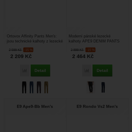
Ortovox Affinity Pants Men's:
Moderní pánské lezecké
jsou technické kalhoty z lezecké
kalhoty APE9 DENIM PANTS
řady Ortovox, které byly
jsou vyrobeny z džínové tkaniny
2 599
Kč
-15 %
2 899
Kč
-15 %
vyvinuty pro...
z 83% organické bavlny,...
2 209
Kč
2 464
Kč
Detail
Detail
Porovnat
Porovnat
E9 Ape9-Bb Men's
E9 Rondo Vs2 Men's