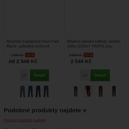
Mountain Equipment Anvil Pant
Moderní pánské kalhoty úzkého
Men's: pohodlné strečové
střihu GUSKY PANTS jsou
lezecké kalhoty z organické
vyrobeny ze sametové látky z
2 999
Kč
-15 %
2 999
Kč
-15 %
bavlny, vhodné pro...
98% organické bavlny...
od 2 549
Kč
2 549
Kč
Detail
Detail
Porovnat
Porovnat
Podobné produkty najdete v
Pánské lezecké kalhoty