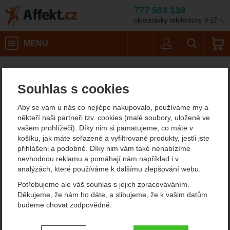
777 563 138
objednávky telefonicky 9-17 h.
Košík
MENU
Uživatel
Vyhledáván
Velikost: XL / Barva: D
Pánské outdoorové oblečení
Pánské oblečení pro volný čas
Pánské outdoorové kalhoty
Affekt.cz
Oblečení
E9 Rondo Slim Men's
Souhlas s cookies
E9 Rondo Slim Men's
Aby se vám u nás co nejlépe nakupovalo, používáme my a
lezecké kalhoty
někteří naši partneři tzv. cookies (malé soubory, uložené ve
vašem prohlížeči). Díky nim si pamatujeme, co máte v
košíku, jak máte seřazené a vyfiltrované produkty, jestli jste
přihlášeni a podobně. Díky nim vám také nenabízíme
Fotografie
nevhodnou reklamu a pomáhají nám například i v
analýzách, které používáme k dalšímu zlepšování webu.
Potřebujeme ale váš souhlas s jejich zpracováváním.
Děkujeme, že nám ho dáte, a slibujeme, že k vašim datům
budeme chovat zodpovědně.
Nastavení souhlasů s kategoriemi