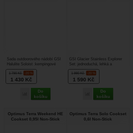
Sada outdoorového nádobí GSI
GSI Glacier Stainless Explorer
Halulite Soloist :kempingové
Set: jednoduchá, lehká a
nádobí je určené pro jednu
kompaktní sada cestovního
1 790
Kč
-20 %
1 990
Kč
-20 %
osobu. Je ideální...
plynového vařiče a...
1 430
Kč
1 590
Kč
Do
Do
Porovnat
Porovnat
košíku
košíku
Optimus Terra Weekend HE
Optimus Terra Solo Cookset
Cookset 0,95l Non-Stick
0,6l Non-Stick