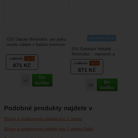
ultralehké zboží
GSI Glacier Minimalist: pro jednu
osobu zabere v batohu minimum
GSI Outdoors Halulite
místa. Nerezové outdoorové
Minimalist : nejmenší a
nádobí má...
1 090
Kč
-20 %
ultralehká sada nádobí určená na
1 090
Kč
-20 %
871
Kč
vaření pro 1 osobu. Je...
871
Kč
Do
Porovnat
Do
košíku
Porovnat
košíku
Podobné produkty najdete v
Ešusy a outdoorové nádobí pro 1 osobu
Ešusy a outdoorové nádobí pro 1 osobu Esbit