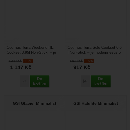
Optimus Terra Weekend HE
Optimus Terra Solo Cookset 0,6
Cookset 0,95l Non-Stick – je
l Non-Stick – je moderní ešus o
technicky vyspělý a lehký ešus
objemu 0,600 l. Součástí je i
1 349
Kč
-15 %
1 079
Kč
-15 %
pro 1-2 osoby o...
pánvička...
1 147
Kč
917
Kč
Do
Do
Porovnat
Porovnat
košíku
košíku
GSI Glacier Minimalist
GSI Halulite Minimalist