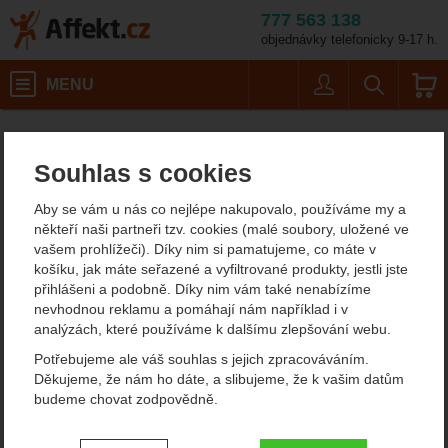
777 563 138
objednávky telefonicky 9-17 h.
Košík
MENU
Uživatel
Vyhledáván
Esbit titanový hrnec 0,75 l
Potřeby na vaření
Kempingové nádobí
Outdoorové nádobí
Affekt.cz
Kempování
1 osoba
Souhlas s cookies
Esbit titanový hrnec 0,75 l
Aby se vám u nás co nejlépe nakupovalo, používáme my a
outdoorové nádobí
někteří naši partneři tzv. cookies (malé soubory, uložené ve
vašem prohlížeči). Díky nim si pamatujeme, co máte v
košíku, jak máte seřazené a vyfiltrované produkty, jestli jste
přihlášeni a podobně. Díky nim vám také nenabízíme
Fotografie
nevhodnou reklamu a pomáhají nám například i v
analýzách, které používáme k dalšímu zlepšování webu.
Potřebujeme ale váš souhlas s jejich zpracováváním.
Děkujeme, že nám ho dáte, a slibujeme, že k vašim datům
budeme chovat zodpovědně.
Nastavení souhlasů s kategoriemi