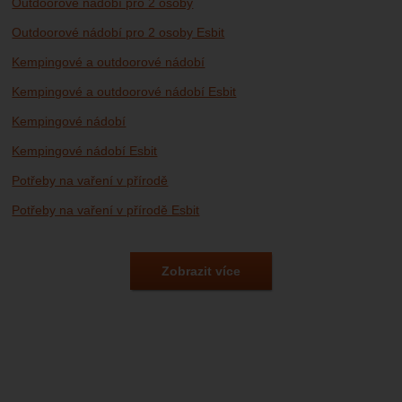
Outdoorové nádobí pro 2 osoby
Outdoorové nádobí pro 2 osoby Esbit
Kempingové a outdoorové nádobí
Kempingové a outdoorové nádobí Esbit
Kempingové nádobí
Kempingové nádobí Esbit
Potřeby na vaření v přírodě
Potřeby na vaření v přírodě Esbit
Vybavení pro kempování, campingové potřeby
Kempingové nádobí Esbit
Zobrazit více