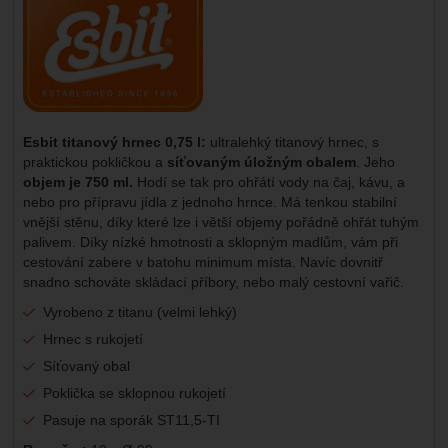
Esbit titanový hrnec 0,75 l:
ultralehký titanový hrnec, s
praktickou pokličkou a
síťovaným úložným obalem
. Jeho
objem je 750 ml.
Hodí se tak pro ohřátí vody na čaj, kávu, a
nebo pro přípravu jídla z jednoho hrnce. Má tenkou stabilní
vnější stěnu, díky které lze i větší objemy pořádně ohřát tuhým
palivem. Díky nízké hmotnosti a sklopným madlům, vám při
cestování zabere v batohu minimum místa. Navíc dovnitř
snadno schováte skládací příbory, nebo malý cestovní vařič.
Vyrobeno z titanu (velmi lehký)
Hrnec s rukojetí
Síťovaný obal
Poklička se sklopnou rukojetí
Pasuje na sporák ST11,5-TI