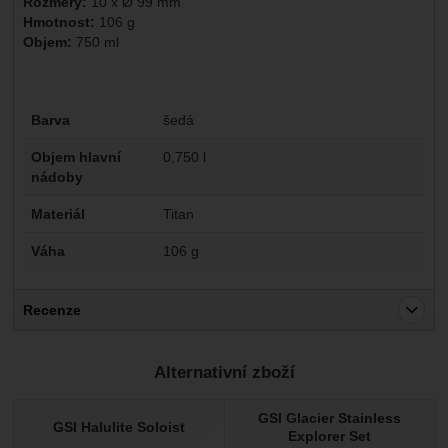
Rozměry:
10 x Ø 99 mm
Hmotnost:
106 g
Objem:
750 ml
Parametry
Barva
šedá
Objem hlavní
0,750 l
nádoby
Materiál
Titan
Váha
106 g
Recenze
Pro vkládání recenzí je nutné se přihlásit.
Alternativní zboží
Recenze
GSI Glacier Stainless
Nebyla přidána žádná recenze.
GSI Halulite Soloist
Explorer Set