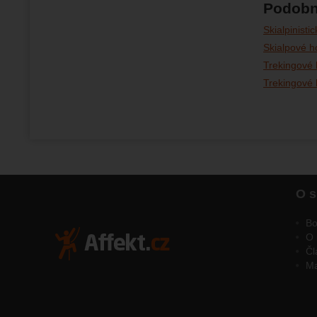
Podobn
Skialpinisti
Skialpové h
Trekingové 
Trekingové 
O s
Bo
O 
Čl
M