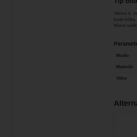
Tip odb
Všimni si, 
bude hůlka,
95mm talířky
Paramet
Madlo
Materiál
Váha
Altern