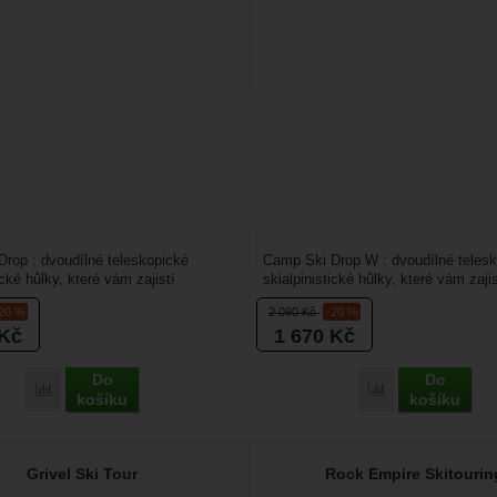
rop : dvoudílné teleskopické
Camp Ski Drop W : dvoudílné teles
ické hůlky, které vám zajistí
skialpinistické hůlky, které vám zajis
mezi skladností...
kompromis mezi skladností...
-20 %
2 090
Kč
-20 %
Kč
1 670
Kč
Do
Do
Porovnat
Porovnat
košíku
košíku
Grivel Ski Tour
Rock Empire Skitourin