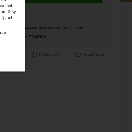
 co máte
edující
bně. Díky
alýzách,
prava ČR ZDARMA
: objednávka nad 1600 Kč
e, a
měna velikosti ZDARMA
orovnat
Hlídací pes
Položit dotaz
uktů a
ste se s
žeme si
ožní