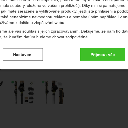
(malé soubory, uložené ve vašem prohlížeči). Díky nim si pamatujeme,
edchozí
násl
 jak máte seřazené a vyfiltrované produkty, jestli jste přihlášeni a podo
také nenabízíme nevhodnou reklamu a pomáhají nám například i v an
užíváme k dalšímu zlepšování webu.
Do
eme ale váš souhlas s jejich zpracováváním. Děkujeme, že nám ho dát
Vý
e, že k vašim datům budeme chovat zodpovědně.
vení souhlasů s kategoriemi cookies
P
Nastavení
Přijmout vše
.
ké
-
bez těchto cookies náš web nebude fungovat
ické
AKTIVNÍ
brazit
é cookies umožňují váš průchod nákupním košíkem, porovnávání prod
afie
zbytné funkce.
ční a rozšířené funkce
-
abyste nemuseli vše nastavovat znovu a aby
renční a rozšířené funkce
.
li spojit např. pomocí chatu
eno
brazit
to cookies vám práci s naším webem dokážeme ještě zpříjemnit. Doká
vat vaše nastavení, mohou vám pomoci s vyplňováním formulářů, um