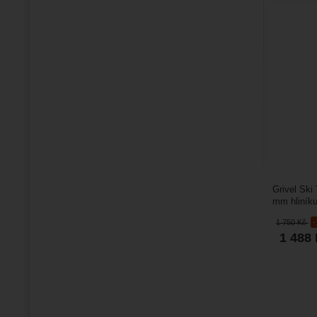
Grivel Ski
mm hliníku 
skitouring
1 750
Kč
1 488