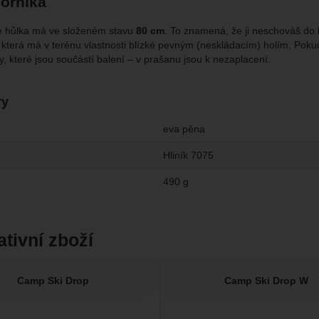
orníka
že hůlka má ve složeném stavu
80 cm
. To znamená, že ji neschováš do 
 která má v terénu vlastnosti blízké pevným (neskládacím) holím. Poku
, které jsou součástí balení – v prašanu jsou k nezaplacení.
ry
eva pěna
Hliník 7075
490 g
ativní zboží
Camp Ski Drop
Camp Ski Drop W