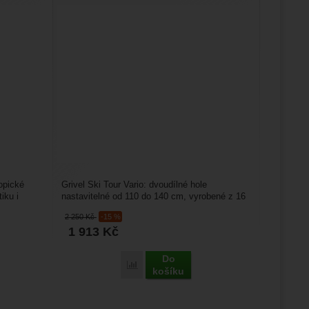
opické
Grivel Ski Tour Vario: dvoudílné hole
iku i
nastavitelné od 110 do 140 cm, vyrobené z 16
a 14 mm hliníku 7075,...
2 250
Kč
-15 %
1 913
Kč
Do
Porovnat
košíku