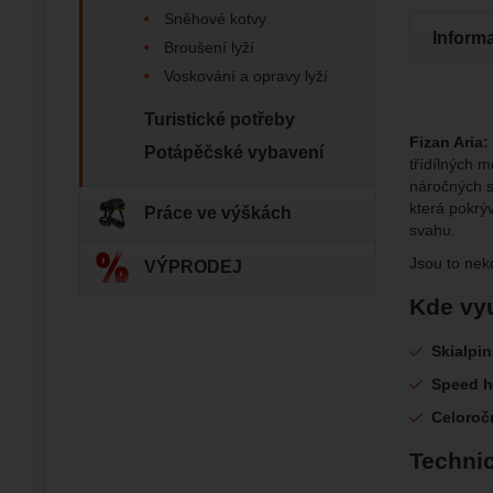
Analyti
Analy
nám zobr
Sněhové kotvy
Povol
Inform
Broušení lyží
Voskování a opravy lyží
Zo
Tyto coo
Jejich p
Turistické potřeby
Marketi
Marke
Data zís
Fizan Aria:
Povol
Potápěčské vybavení
nejsme s
třídílných 
náročných 
která pokrý
Práce ve výškách
Zo
Marketin
svahu.
vhodné o
Jsou to nek
VÝPRODEJ
Kde vyu
Skialpin
Speed h
Celoroč
Technic