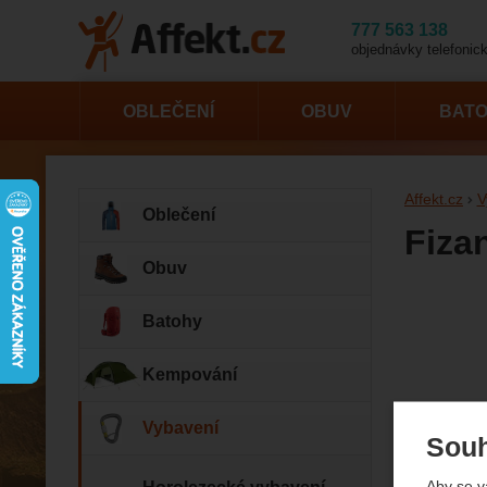
777 563 138
objednávky telefonick
OBLEČENÍ
OBUV
BAT
Affekt.cz
V
Oblečení
Fiza
Obuv
Fotogr
Batohy
Kempování
Vybavení
Souh
Aby se v