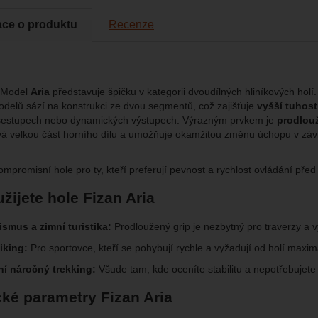
cké
-
abychom věděli, jak se na webu chováte, a mohli náš web dále zl
tické
azit služby jako je chat a podobně.
eno
ace o produktu
Recenze
brazit
kies nám umožňují měření výkonu našeho webu i našich reklamních k
omocí určujeme počet návštěv a zdroje návštěv našich internetových st
.
ngové
-
abychom vás neobtěžovali nevhodnou reklamou
tingové
kaná pomocí těchto cookies zpracováváme souhrnně a anonymně, tak
Model
Aria
představuje špičku v kategorii dvoudílných hliníkových holí.
eno
chopni identifikovat konkrétní uživatele našeho webu.
modelů sází na konstrukci ze dvou segmentů, což zajišťuje
vyšší tuhost
sestupech nebo dynamických výstupech. Výrazným prvkem je
prodlou
vá velkou část horního dílu a umožňuje okamžitou změnu úchopu v závi
brazit
gové cookies používáme my nebo naši partneři, abychom vám mohli zo
bsahy nebo reklamy jak na našich stránkách, tak na stránkách třetích 
ompromisní hole pro ty, kteří preferují pevnost a rychlost ovládání př
žijete hole Fizan Aria
ismus a zimní turistika:
Prodloužený grip je nezbytný pro traverzy a 
iking:
Pro sportovce, kteří se pohybují rychle a vyžadují od holí maxim
ní náročný trekking:
Všude tam, kde oceníte stabilitu a nepotřebujete
ké parametry Fizan Aria