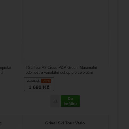
kopické
TSL Tour A2 Cross P&P Green: Maximální
tí
odolnost a variabilní úchop pro celoroční
dobrodružství.TSL...
2 399
Kč
-29 %
1 692
Kč
Do
Porovnat
košíku
g
Grivel Ski Tour Vario