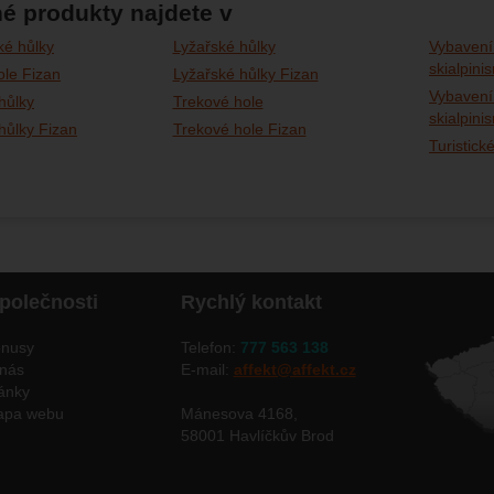
é produkty najdete v
cké hůlky
Lyžařské hůlky
Vybavení
skialpini
ole Fizan
Lyžařské hůlky Fizan
Vybavení
hůlky
Trekové hole
skialpini
hůlky Fizan
Trekové hole Fizan
Turistick
polečnosti
Rychlý kontakt
nusy
Telefon:
777 563 138
nás
E-mail:
affekt@affekt.cz
ánky
apa webu
Mánesova 4168,
58001 Havlíčkův Brod