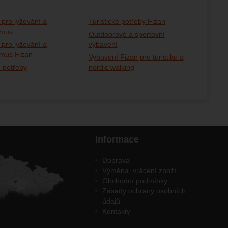
 pro lyžování a
Turistické potřeby Fizan
smus
Outdoorové a sportovní
 pro lyžování a
vybavení
smus Fizan
Vybavení Fizan pro turistiku a
é potřeby
nordic walking
Informace
Doprava
Výměna, vrácení zboží
Obchodní podmínky
Zásady ochrany osobních
údajů
Kontakty