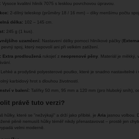
:
Vysoce kvalitní hliník 7075 s lesklou povrchovou úpravou.
kce:
2-dílný teleskop (průměry 18 / 16 mm) – díky menšímu počtu spojů 
elná délka:
102 – 145 cm.
t:
245 g (1 kus).
vnějšího uzamčení:
Nastavení délky pomocí hliníkové páčky (
Externa
 pevný spoj, který nepovolí ani při velkém zatížen
í.
:
Extra prodloužená
rukojeť z
neoprenové pěny
. Materiál je měkký,
ávání.
Lehké a prodyšné polyesterové poutko, které je snadno nastavitelné i v
lný karbidový hrot s dlouhou životností.
nství v balení:
Talířky
50 mm, 95 mm a
120 mm
(pro hluboký sníh)
, o
olit právě tuto verzi?
 hůlky, které se "nežvýkají" a drží jako přibité, je
Aria
jasnou volbou. D
užené pěně nemusíš hůlky téměř nikdy přenastavovat – prostě jen chytn
 vypadá velmi moderně.