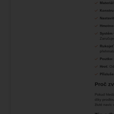
Materiál
Konstru
Nastavit
Hmotnos
Systém
Zaručuje
Rukojeť
přehmat
Poutko:
Hrot:
Odo
Přísluše
Proč zv
Pokud hledáš
díky prodlo
žluté navíc