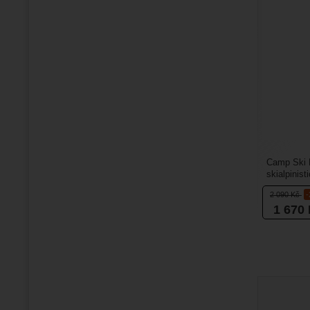
Camp Ski D
skialpinist
kompromis 
2 090
Kč
1 670