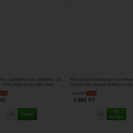
 Tour: jednodílné hole vyrobené z 16
Rock Empire Skitouring: jsou telesk
7075 určené pro ty, kteří milují
trekové hole vhodné na běžnou turist
.Tvarovaná...
treking v horách...
-15 %
2 190
Kč
-15 %
Kč
1 862
Kč
Do
Detail
Porovnat
Porovnat
košíku