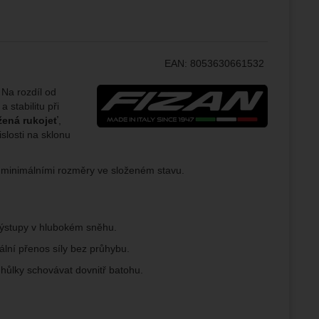
.
epšovat
ampaní.
EAN:
8053630661532
ránek.
že
Výrobce:
 Na rozdíl od
a stabilitu při
žená rukojeť
,
slosti na sklonu
brazit
stran.
ed minimálními rozměry ve složeném stavu.
výstupy v hlubokém sněhu.
ální přenos síly bez průhybu.
 hůlky schovávat dovnitř batohu.