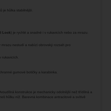
je hůlka stabilnější.
l Lock
) je rychlé a snadné i v rukavicích nebo za mrazu.
 v mrazu nestudí a nabízí obrovský rozsah pro
 rukavicích.
chranné gumové botičky a karabinka.
voudílná konstrukce je mechanicky odolnější než třídílná a
eš hůlku níž. Barevná kombinace antracitové a svítivě