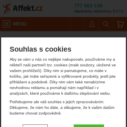
777 563 138
objednávky telefonicky 9-17 h.
Košík
MENU
Uživatel
Vyhledáván
Skialpinistické vázání
Skialpinistické vázání
Velikost: 80 mm
Lyžování a skialpinismus
Skialpinistické vázání
Affekt.cz
Vybavení
Skialpinistické vázání
Souhlas s cookies
Fritschi Vipec Evo 12
Aby se vám u nás co nejlépe nakupovalo, používáme my a
skialpinistické vázání
někteří naši partneři tzv. cookies (malé soubory, uložené ve
vašem prohlížeči). Díky nim si pamatujeme, co máte v
košíku, jak máte seřazené a vyfiltrované produkty, jestli jste
přihlášeni a podobně. Díky nim vám také nenabízíme
Fotografie
nevhodnou reklamu a pomáhají nám například i v
analýzách, které používáme k dalšímu zlepšování webu.
Potřebujeme ale váš souhlas s jejich zpracováváním.
Děkujeme, že nám ho dáte, a slibujeme, že k vašim datům
budeme chovat zodpovědně.
Nastavení souhlasů s kategoriemi