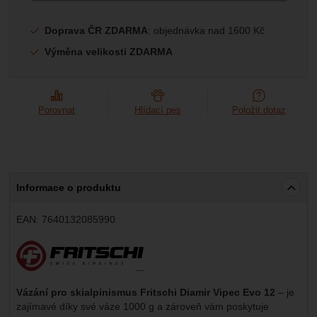
Marketingové
-
abychom vás neobtěžovali nevhodnou
Marketingové
návštěv a zdroje návštěv našich internetových stránek.
.
reklamou
Data získaná pomocí těchto cookies zpracováváme
Povoleno
Doprava ČR ZDARMA
: objednávka nad 1600 Kč
souhrnně a anonymně, takže nejsme schopni identifikovat
Výměna velikosti ZDARMA
konkrétní uživatele našeho webu.
Zobrazit
Marketingové cookies používáme my nebo naši partneři,
abychom vám mohli zobrazit vhodné obsahy nebo reklamy
jak na našich stránkách, tak na stránkách třetích stran.
Porovnat
Hlídací pes
Položit dotaz
Informace o produktu
EAN:
7640132085990
Výrobce:
Vázání pro skialpinismus Fritschi Diamir Vipec Evo 12
– je
zajímavé díky své váze 1000 g a zároveň vám poskytuje