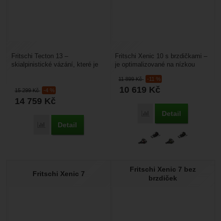
Fritschi Tecton 13 –
Fritschi Xenic 10 s brzdičkami –
skialpinistické vázání, které je
je optimalizované na nízkou
výjimečné svou pevností a
váhu, ale přesto vám poskytne
11 899
Kč
-11 %
bezpečností. Má Pin špičku,...
vysokou jistotu...
10 619
Kč
15 299
Kč
-4 %
14 759
Kč
Detail
Porovnat
Detail
Porovnat
Fritschi Xenic 7 bez
Fritschi Xenic 7
brzdiček