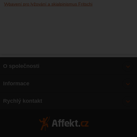
Vybavení pro lyžování a skialpinismus Fritschi
O společnosti
Bonusy
Informace
O nás
Doprava
Články
Rychlý kontakt
Výměna, vrácení zboží
Mapa webu
Obchodní podmínky
Zásady ochrany osobních údajů
Kontakty