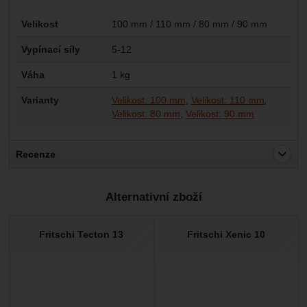
Parametry
Velikost
100 mm / 110 mm / 80 mm / 90 mm
Vypínací síly
5-12
Váha
1 kg
Varianty
Velikost: 100 mm
Velikost: 110 mm
Velikost: 80 mm
Velikost: 90 mm
Recenze
Pro vkládání recenzí je nutné se přihlásit.
Alternativní zboží
Recenze
Nebyla přidána žádná recenze.
Fritschi Tecton 13
Fritschi Xenic 10