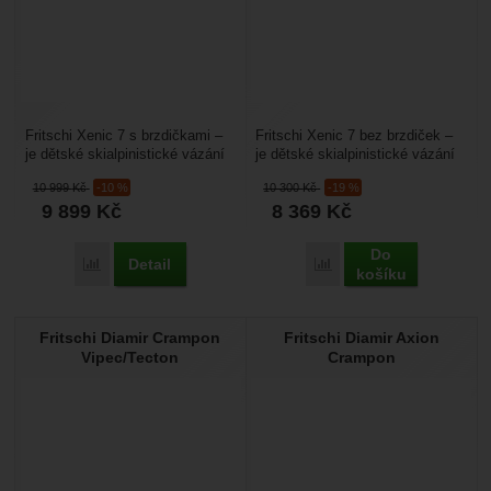
Fritschi Xenic 7 s brzdičkami –
Fritschi Xenic 7 bez brzdiček –
je dětské skialpinistické vázání
je dětské skialpinistické vázání
s vypínací sílou 3-7 DIN.
s vypínací sílou 3-7 DIN.
10 999
Kč
-10 %
10 300
Kč
-19 %
Využijete...
Využijete...
9 899
Kč
8 369
Kč
Do
Detail
Porovnat
Porovnat
košíku
Fritschi Diamir Crampon
Fritschi Diamir Axion
Vipec/Tecton
Crampon