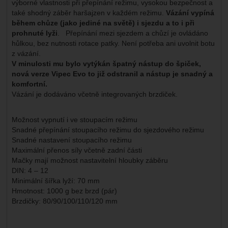
výborné vlastnosti při přepínání režimu, vysokou bezpečnost a
také shodný záběr haršajzen v každém režimu.
Vázání vypíná
během chůze (jako jediné na světě) i sjezdu a to i při
prohnuté lyži
. Přepínání mezi sjezdem a chůzí je ovládáno
hůlkou, bez nutnosti rotace patky. Není potřeba ani uvolnit botu
z vázání.
V minulosti mu bylo vytýkán špatný nástup do špiček,
nová verze Vipec Evo to již odstranil a nástup je snadný a
komfortní.
Vázání je dodáváno včetně integrovaných brzdiček.
Možnost vypnutí i ve stoupacím režimu
Snadné přepínání stoupacího režimu do sjezdového režimu
Snadné nastavení stoupacího režimu
Maximální přenos síly včetně zadní části
Mačky mají možnost nastavitelní hloubky záběru
DIN: 4 – 12
Minimální šířka lyží: 70 mm
Hmotnost: 1000 g bez brzd (pár)
Brzdičky: 80/90/100/110/120 mm