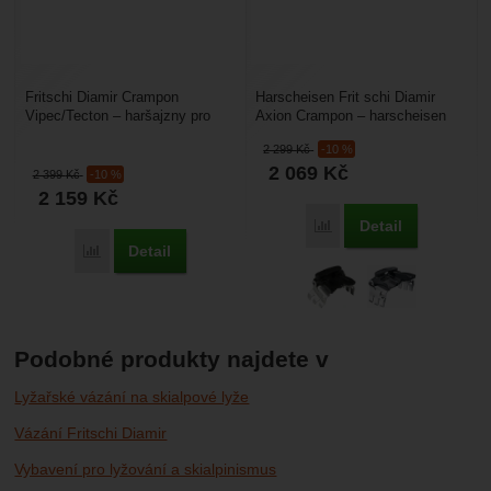
Fritschi Diamir Crampon
Harscheisen Frit schi Diamir
Vipec/Tecton – haršajzny pro
Axion Crampon – harscheisen
lyže do šířky 90 mm nebo 115
pro lyže do šířky 82 mm nebo
2 299
Kč
-10 %
mm určené pro vázání...
86 mm. Jsou nepostradatelné...
2 069
Kč
2 399
Kč
-10 %
2 159
Kč
Detail
Porovnat
Detail
Porovnat
Podobné produkty najdete v
Lyžařské vázání na skialpové lyže
Vázání Fritschi Diamir
Vybavení pro lyžování a skialpinismus