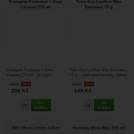
Grangers Footwear + Gear
Toko Eco Leather Wax
Nebyla přidána žádná recenze.
Cleaner 275 ml
Beeswax 75 g
Grangers Footwear + Gear
Toko Eco Leather Wax Beeswax
Cleaner 275 ml - je čistící
75 g – včelí vosk na boty. Jedná
přípravek, který odstraňuje
se o včelí vosk, který je pro
229
Kč
-10 %
229
Kč
-15 %
nečistoty a zápach...
lepší vtíratelnost...
206
Kč
195
Kč
Do
Do
Porovnat
Porovnat
košíku
košíku
NST Shoe Lotion 125ml
Hanwag Shoe Wax 100 ml