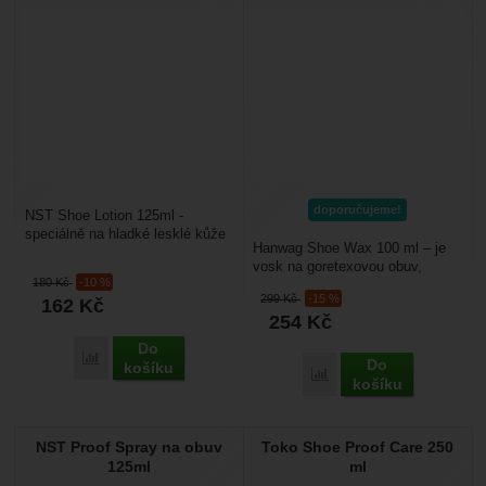
doporučujeme!
NST Shoe Lotion 125ml -
speciálně na hladké lesklé kůže
Hanwag Shoe Wax 100 ml – je
s přírodním probarvením určená
vosk na goretexovou obuv,
impregnační a...
180
Kč
-10 %
obsahuje přírodní včelí vosk
299
Kč
-15 %
162
Kč
s míchaný s karnaubským...
254
Kč
Do
Porovnat
Do
košíku
Porovnat
košíku
NST Proof Spray na obuv
Toko Shoe Proof Care 250
125ml
ml