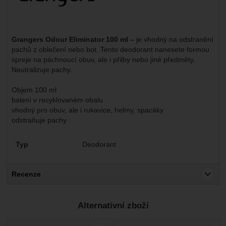
Grangers Odour Eliminator 100 ml –
je vhodný na odstranění
pachů z oblečení nebo bot. Tento deodorant nanesete formou
spreje na páchnoucí obuv, ale i přilby nebo jiné předměty.
Neutralizuje pachy.
Objem 100 ml
balení v recyklovaném obalu
vhodný pro obuv, ale i rukavice, helmy, spacáky
odstraňuje pachy
Parametry
Typ
Deodorant
Recenze
Pro vkládání recenzí je nutné se přihlásit.
Alternativní zboží
Recenze