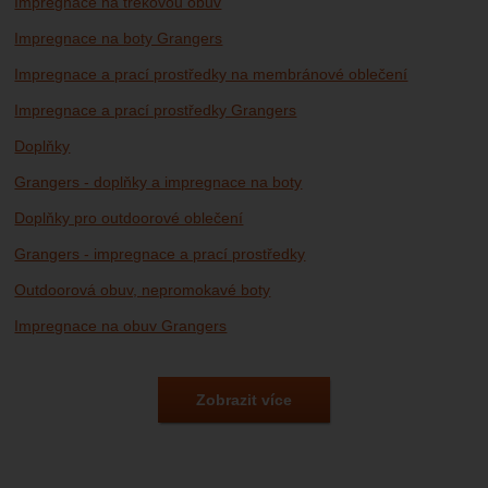
Impregnace na trekovou obuv
Impregnace na boty Grangers
Impregnace a prací prostředky na membránové oblečení
Impregnace a prací prostředky Grangers
Doplňky
Grangers - doplňky a impregnace na boty
Doplňky pro outdoorové oblečení
Grangers - impregnace a prací prostředky
Outdoorová obuv, nepromokavé boty
Impregnace na obuv Grangers
Outdoorové oblečení
Outdoorové oblečení Grangers
Zobrazit více