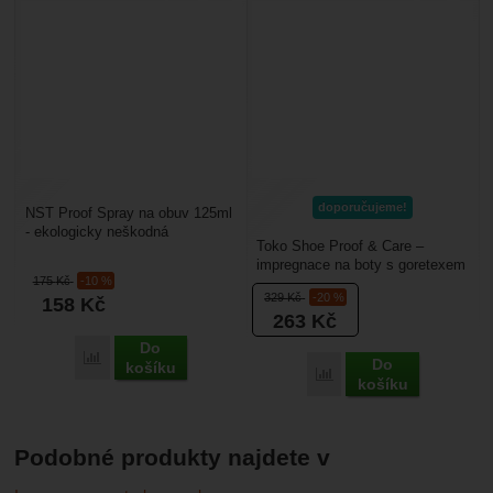
doporučujeme!
NST Proof Spray na obuv 125ml
- ekologicky neškodná
Toko Shoe Proof & Care –
impregnace na obuv z textilu
impregnace na boty s goretexem
nebo velurové (semišové)...
175
Kč
-10 %
nebo jinou membránou. Hodí se
329
Kč
-20 %
158
Kč
pro kožené...
263
Kč
Do
Porovnat
Do
košíku
Porovnat
košíku
Podobné produkty najdete v