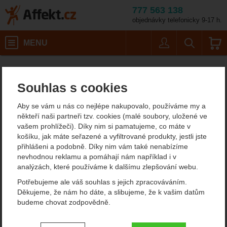
777 563 138
objednávky telefonicky 9-17 h.
Košík
MENU
Uživatel
Vyhledáván
Grangers Odour Eliminator
Doplňky
Affekt.cz
Obuv
Impregnace na boty
Souhlas s cookies
Grangers Odour Eliminator
Aby se vám u nás co nejlépe nakupovalo, používáme my a
100 ml
někteří naši partneři tzv. cookies (malé soubory, uložené ve
vašem prohlížeči). Díky nim si pamatujeme, co máte v
košíku, jak máte seřazené a vyfiltrované produkty, jestli jste
přihlášeni a podobně. Díky nim vám také nenabízíme
Fotografie
nevhodnou reklamu a pomáhají nám například i v
analýzách, které používáme k dalšímu zlepšování webu.
Potřebujeme ale váš souhlas s jejich zpracováváním.
Děkujeme, že nám ho dáte, a slibujeme, že k vašim datům
budeme chovat zodpovědně.
Nastavení souhlasů s kategoriemi