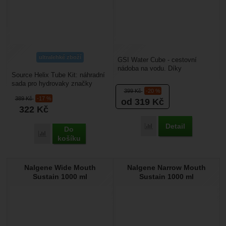
ultralehké zboží
GSI Water Cube - cestovní
nádoba na vodu. Díky
Source Helix Tube Kit: náhradní
integrované rukojeti a
sada pro hydrovaky značky
ergonomickému kohoutku je
399
Kč
-20 %
Source. Obsahuje hadičku a
nalití...
389
Kč
-17 %
od 319
Kč
ventil Helix Valve...
322
Kč
Detail
Porovnat
Do
Porovnat
košíku
Nalgene Wide Mouth
Nalgene Narrow Mouth
Sustain 1000 ml
Sustain 1000 ml