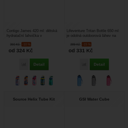
Contigo James 420 ml: dětská
Lifeventure Tritan Bottle 650 ml:
hydratační lahvička v
je odolná outdoorová láhev na
okouzlujícím designu s
vodu, je vyrobená z tritonu. Má
360
Kč
-10 %
389
Kč
-15 %
inovovaným systémem
objem...
od 324
Kč
od 331
Kč
AUTOSPOUT®...
Detail
Detail
Porovnat
Porovnat
Source Helix Tube Kit
GSI Water Cube