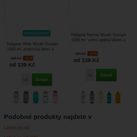
doporučujeme!
Nalgene Narrow Mouth Sustain
1000 ml: velmi odolná láhem o
Nalgene Wide Mouth Sustain
objemu 1 l s úzkým hrdlem.
1000 ml: praktická láhev o
Šroubovací uzávěr...
399
Kč
-15 %
objemu 1 l, má široké hrdlo což
399
Kč
-15 %
od 339
Kč
umožní snadné čištění...
od 339
Kč
Detail
Porovnat
Detail
Porovnat
Podobné produkty najdete v
Láhve na pití