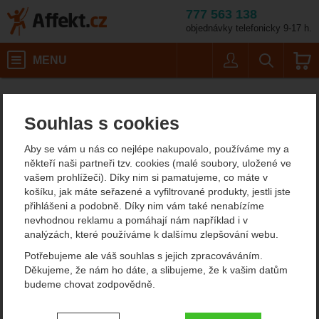
777 563 138
objednávky telefonicky 9-17 h.
Košík
MENU
Uživatel
Vyhledáván
GSI Condiment bottle 
Potřeby na vaření
Kempingové nádobí
Termosky a láhve na pití
Affekt.cz
Kempování
Láhve a vodní vaky
Souhlas s cookies
GSI Condiment bottle soft
Aby se vám u nás co nejlépe nakupovalo, používáme my a
sided 4 ks set
někteří naši partneři tzv. cookies (malé soubory, uložené ve
vašem prohlížeči). Díky nim si pamatujeme, co máte v
košíku, jak máte seřazené a vyfiltrované produkty, jestli jste
přihlášeni a podobně. Díky nim vám také nenabízíme
Fotografie
nevhodnou reklamu a pomáhají nám například i v
analýzách, které používáme k dalšímu zlepšování webu.
Potřebujeme ale váš souhlas s jejich zpracováváním.
Děkujeme, že nám ho dáte, a slibujeme, že k vašim datům
budeme chovat zodpovědně.
Nastavení souhlasů s kategoriemi