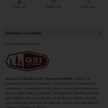
Marketingové
-
abychom vás neobtěžovali nevhodnou
Marketingové
návštěv a zdroje návštěv našich internetových stránek.
.
reklamou
Porovnat
Hlídací pes
Položit dotaz
Data získaná pomocí těchto cookies zpracováváme
Povoleno
souhrnně a anonymně, takže nejsme schopni identifikovat
konkrétní uživatele našeho webu.
Zobrazit
Marketingové cookies používáme my nebo naši partneři,
abychom vám mohli zobrazit vhodné obsahy nebo reklamy
Informace o produktu
jak na našich stránkách, tak na stránkách třetích stran.
EAN:
0090497913402
Výrobce:
Sada 4 ks lahviček GSI Condiment Bottle:
skladné a
sbalitelné lahvičky na kapaliny, které můžete při kempování
potřebovat. Oceníte je na olej, šťávu, ocet a další tekutiny na
dochucování jídla na cestách. Lahvičky GSI Condiment Bottle
mají odlišnou barvu a okénko, do kterého si můžete označit,
čím a kdy byly naplněny. Šroubovací uzávěry lze zacvaknout.
Objem 1 lahvičky je 59 ml.