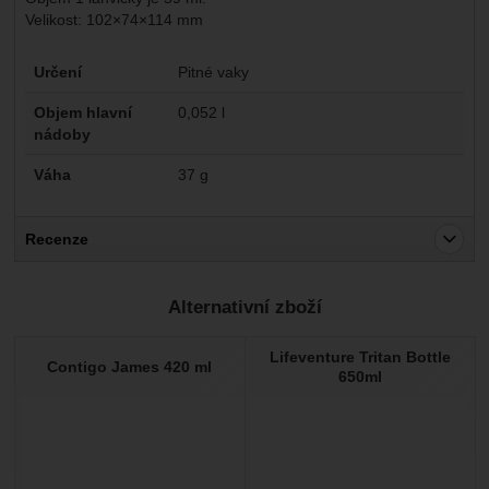
Velikost: 102×74×114 mm
Parametry
Určení
Pitné vaky
Objem hlavní
0,052 l
nádoby
Váha
37 g
Recenze
Pro vkládání recenzí je nutné se přihlásit.
Alternativní zboží
Recenze
Lifeventure Tritan Bottle
Nebyla přidána žádná recenze.
Contigo James 420 ml
650ml