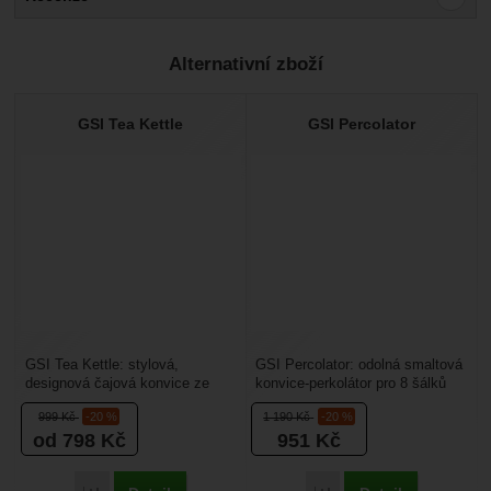
Pro vkládání recenzí je nutné se přihlásit.
Alternativní zboží
Recenze
Nebyla přidána žádná recenze.
GSI Tea Kettle
GSI Percolator
GSI Tea Kettle: stylová,
GSI Percolator: odolná smaltová
designová čajová konvice ze
konvice-perkolátor pro 8 šálků
smaltované oceli. Odolný a
(1,2 litru). Smaltovaná konvička
999
Kč
-20 %
1 190
Kč
-20 %
snadno omyvatelný...
je pro...
od 798
Kč
951
Kč