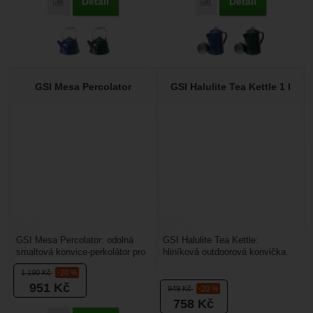
Detail
Detail
Porovnat
Porovnat
GSI Mesa Percolator
GSI Halulite Tea Kettle 1 l
GSI Mesa Percolator: odolná
GSI Halulite Tea Kettle:
smaltová konvice-perkolátor pro
hliníková outdoorová konvička.
8 šálků. Kolekce nabízí
Využijete ji v kempech, na vodě,
1 190
Kč
-20 %
prvotřídní nerez...
při turistice,...
951
Kč
949
Kč
-20 %
758
Kč