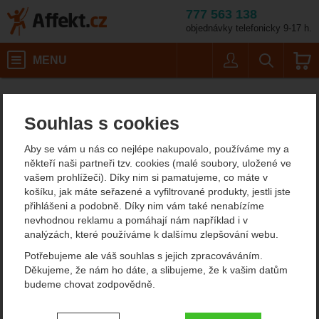
777 563 138
objednávky telefonicky 9-17 h.
Košík
MENU
Uživatel
Vyhledáván
GSI Halulite 1,1 L Boil
Potřeby na vaření
Kempingové nádobí
Affekt.cz
Kempování
Outdoorové nádobí
Souhlas s cookies
GSI Halulite 1,1 L Boiler
Aby se vám u nás co nejlépe nakupovalo, používáme my a
outdoorové nádobí
někteří naši partneři tzv. cookies (malé soubory, uložené ve
vašem prohlížeči). Díky nim si pamatujeme, co máte v
košíku, jak máte seřazené a vyfiltrované produkty, jestli jste
přihlášeni a podobně. Díky nim vám také nenabízíme
Fotografie
nevhodnou reklamu a pomáhají nám například i v
analýzách, které používáme k dalšímu zlepšování webu.
Potřebujeme ale váš souhlas s jejich zpracováváním.
Děkujeme, že nám ho dáte, a slibujeme, že k vašim datům
budeme chovat zodpovědně.
Nastavení souhlasů s kategoriemi