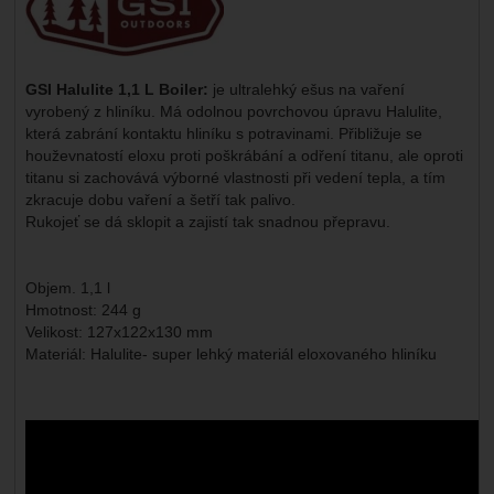
GSI Halulite 1,1 L Boiler:
je ultralehký ešus na vaření
vyrobený z hliníku. Má odolnou povrchovou úpravu Halulite,
která zabrání kontaktu hliníku s potravinami. Přibližuje se
houževnatostí eloxu proti poškrábání a odření titanu, ale oproti
titanu si zachovává výborné vlastnosti při vedení tepla, a tím
zkracuje dobu vaření a šetří tak palivo.
Rukojeť se dá sklopit a zajistí tak snadnou přepravu.
Objem. 1,1 l
Hmotnost: 244 g
Velikost: 127x122x130 mm
Materiál: Halulite- super lehký materiál eloxovaného hliníku