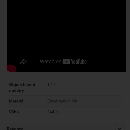
Parametry
Objem hlavní
1,1 l
nádoby
Materiál
Eloxovaný hliník
Váha
244 g
Recenze