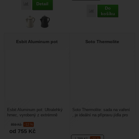
Detail
Porovnat
Do
Porovnat
košíku
Esbit Aluminum pot
Soto Thermolite
Esbit Aluminum pot: Ultralehký
Soto Thermolite: sada na vaření
hrnec, vyrobený z extrémně
, je ideální na přípravu jídla pro
lehkého, a tvrdého eloxovaného
jednu osobu. Set obsahuje hrnec
859
Kč
-12 %
hliníku s pokličkou...
o...
od 755
Kč
1 299
Kč
-20 %