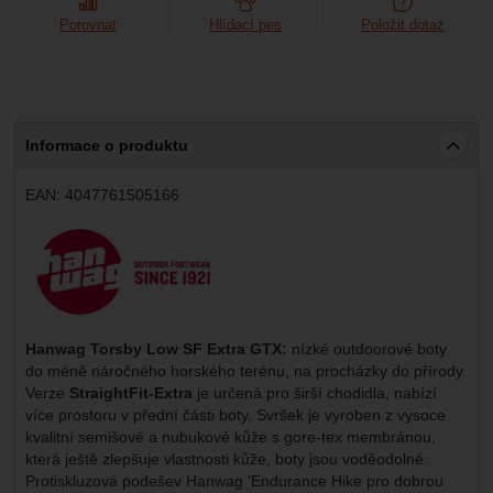
Porovnat
Hlídací pes
Položit dotaz
Informace o produktu
EAN:
4047761505166
Výrobce:
Hanwag Torsby Low SF Extra GTX:
nízké outdoorové boty
do méně náročného horského terénu, na procházky do přírody.
Verze
StraightFit-Extra
je určená pro širší chodidla, nabízí
více prostoru v přední části boty. Svršek je vyroben z vysoce
kvalitní semišové a nubukové kůže s gore-tex membránou,
která ještě zlepšuje vlastnosti kůže, boty jsou voděodolné.
Protiskluzová podešev
Hanwag 'Endurance Hike pro dobrou