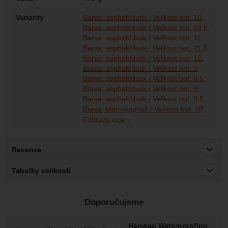
Varianty
Barva: asphalt/dusk / Velikost bot: 10
Barva: asphalt/dusk / Velikost bot: 10,5
Barva: asphalt/dusk / Velikost bot: 11
Barva: asphalt/dusk / Velikost bot: 11,5
Barva: asphalt/dusk / Velikost bot: 12
Barva: asphalt/dusk / Velikost bot: 8
Barva: asphalt/dusk / Velikost bot: 8,5
Barva: asphalt/dusk / Velikost bot: 9
Barva: asphalt/dusk / Velikost bot: 9,5
Barva: b
Barva: b
Barva: b
Barva: b
Barva: b
Barva: b
Barva: b
Barva: b
Barva: m
Barva: m
Barva: m
Barva: m
Barva: m
Barva: m
Barva: m
Barva: m
Barva: m
Barva: s
Barva: s
Barva: s
Barva: s
Barva: s
Barva: s
Barva: s
Barva: s
Barva: s
Barva: black/asphalt / Velikost bot: 10
Zobrazit více
Recenze
Pro vkládání recenzí je nutné se přihlásit.
Tabulky velikostí
Recenze
Doporučujeme
Nebyla přidána žádná recenze.
Hanwag Waterproofing