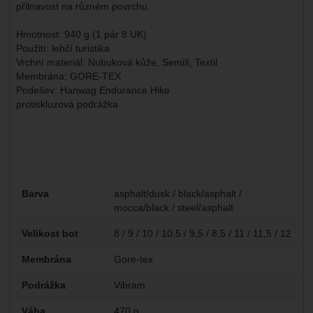
přilnavost na různém povrchu.
Hmotnost: 940 g (1 pár 8 UK)
Použití: lehčí turistika
Vrchní materiál: Nubuková kůže, Semiš, Textil
Membrána: GORE-TEX
Podešev: Hanwag Endurance Hike
protiskluzová podrážka
Parametry
Barva
asphalt/dusk / black/asphalt /
mocca/black / steel/asphalt
Velikost bot
8 / 9 / 10 / 10,5 / 9,5 / 8,5 / 11 / 11,5 / 12
Membrána
Gore-tex
Podrážka
Vibram
Váha
470 g