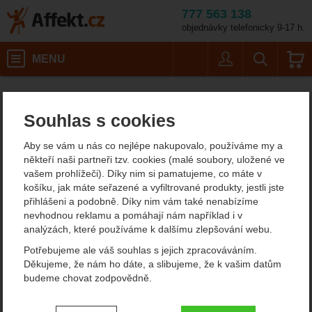
777 563 138
objednávky telefonicky 9-17 h.
Košík
MENU
Uživatel
Vyhledáván
Barva: black/
Pánská outdoorová obuv a turistické boty
Nízká treková obuv
Affekt.cz
Obuv
Hanwag Torsby Low SF Extra GTX
Souhlas s cookies
Hanwag Torsby Low SF
Aby se vám u nás co nejlépe nakupovalo, používáme my a
Extra GTX
někteří naši partneři tzv. cookies (malé soubory, uložené ve
vašem prohlížeči). Díky nim si pamatujeme, co máte v
košíku, jak máte seřazené a vyfiltrované produkty, jestli jste
přihlášeni a podobně. Díky nim vám také nenabízíme
Fotografie
nevhodnou reklamu a pomáhají nám například i v
analýzách, které používáme k dalšímu zlepšování webu.
Potřebujeme ale váš souhlas s jejich zpracováváním.
Děkujeme, že nám ho dáte, a slibujeme, že k vašim datům
předchozí
n
budeme chovat zodpovědně.
Nastavení souhlasů s kategoriemi