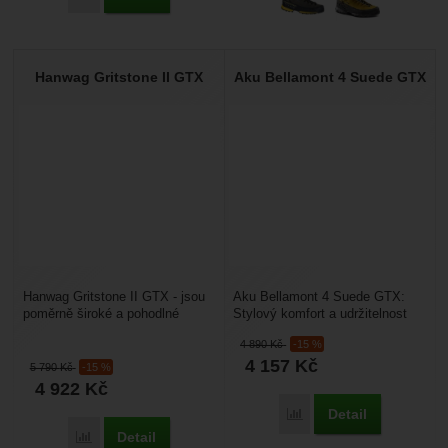
Hanwag Gritstone II GTX
Aku Bellamont 4 Suede GTX
Hanwag Gritstone II GTX - jsou
Aku Bellamont 4 Suede GTX:
poměrně široké a pohodlné
Stylový komfort a udržitelnost
pánské turistické polobotky s
pro každý váš krok. Trpíte v
4 890
Kč
-15 %
goretexem. Mají...
běžné městské...
4 157
Kč
5 790
Kč
-15 %
4 922
Kč
Detail
Porovnat
Detail
Porovnat