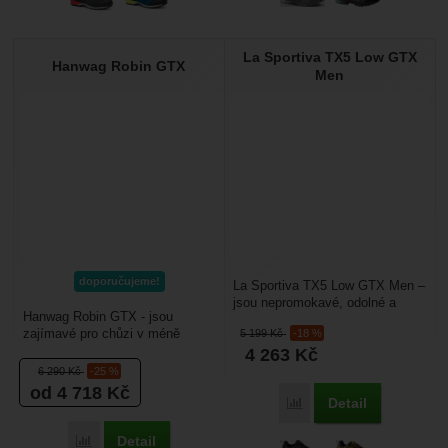
La Sportiva TX5 Low GTX
Hanwag Robin GTX
Men
doporučujeme!
La Sportiva TX5 Low GTX Men –
jsou nepromokavé, odolné a
Hanwag Robin GTX - jsou
samozřejmě pohodlné pánské
zajímavé pro chůzi v méně
5 199
Kč
-18 %
boty určené pro nástupy...
náročném terénu, kde
4 263
Kč
nepotřebujete podporu kotníku....
6 290
Kč
-25 %
od 4 718
Kč
Detail
Porovnat
Detail
Porovnat