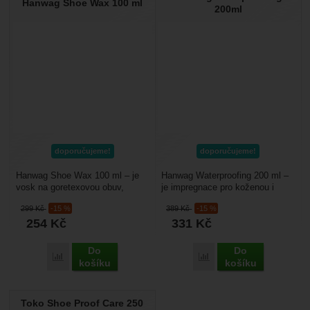
Hanwag Shoe Wax 100 ml
200ml
doporučujeme!
doporučujeme!
Hanwag Shoe Wax 100 ml – je
Hanwag Waterproofing 200 ml –
vosk na goretexovou obuv,
je impregnace pro koženou i
obsahuje přírodní včelí vosk
kombinovanou trekovou obuv.
299
Kč
-15 %
389
Kč
-15 %
s míchaný s karnaubským...
Chrání obuv před...
254
Kč
331
Kč
Do
Do
Porovnat
Porovnat
košíku
košíku
Toko Shoe Proof Care 250