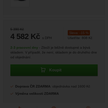
Marketingové
-
abychom vás neobtěžovali nevhodnou
Marketingové
návštěv a zdroje návštěv našich internetových stránek.
.
reklamou
Data získaná pomocí těchto cookies zpracováváme
Povoleno
souhrnně a anonymně, takže nejsme schopni identifikovat
konkrétní uživatele našeho webu.
Zobrazit
Marketingové cookies používáme my nebo naši partneři,
Původní cena:
5 390
Kč
abychom vám mohli zobrazit vhodné obsahy nebo reklamy
Sleva:
-
15
%
4 582
Kč
jak na našich stránkách, tak na stránkách třetích stran.
s DPH
Ušetříte:
808
Kč
(
3 786,78
bez DPH)
Kč
Dostupnost:
2-3 pracovní dny
Zboží je běžně dostupné a bývá
skladem. V případě, že není, skladem je do druhého dne
od objednání.
Koupit
Doprava ČR ZDARMA
: objednávka nad 1600 Kč
Výměna velikosti ZDARMA