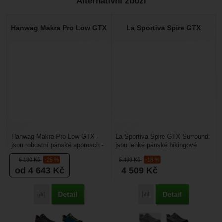
Alternativní zboží
Hanwag Makra Pro Low GTX
La Sportiva Spire GTX
Hanwag Makra Pro Low GTX -
La Sportiva Spire GTX Surround:
jsou robustní pánské approach -
jsou lehké pánské hikingové
nástupové boty. Jsou určené pro
boty, které udrží vaše nohy vždy
6 190
Kč
-25 %
5 499
Kč
-18 %
lezení ferrat,...
hezky v...
od 4 643
Kč
4 509
Kč
Detail
Detail
Porovnat
Porovnat