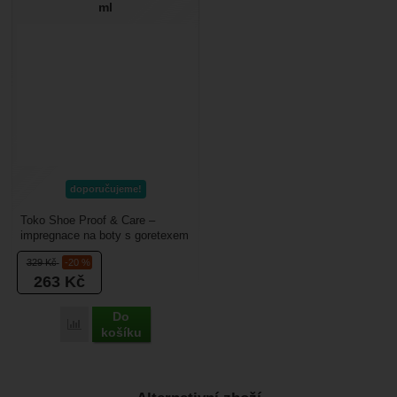
ml
doporučujeme!
Toko Shoe Proof & Care –
impregnace na boty s goretexem
nebo jinou membránou. Hodí se
329
Kč
-20 %
pro kožené...
263
Kč
Do
Porovnat
košíku