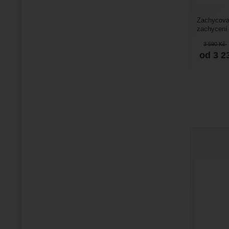
Zachycova
zachycení 
Je určený 
3 590
Kč
od 3 2