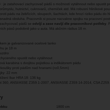
8
: je zatahovací zachycovač pádů s možností vytáhnout nebo spustit p
brazit
kies nám umožňují měření výkonu našeho webu i našich reklamních k
růmyslu, hutnictví, cukrovarů, chemiček atd. Má robusní hliníkové pouzd
omocí určujeme počet návštěv a zdroje návštěv našich internetových st
.
ngové
-
abychom vás neobtěžovali nevhodnou reklamou
proti pádu na žebřících, sloupech, šachtách, kde hrozí riziko pádu do 
tingové
kaná pomocí těchto cookies zpracováváme souhrnně a anonymně, tak
eno
snadná obsluha. Pracovník si pouze nacvakne spojku na pracovní postr
chopni identifikovat konkrétní uživatele našeho webu.
 zachycovač pádů se
odvíjí a zase navíjí dle pracovníkovi potřeby
. 
ích pásů podobně jako u auta. Má akčním rádius 18 m.
brazit
gové cookies používáme my nebo naši partneři, abychom vám mohli zo
bsahy nebo reklamy jak na našich stránkách, tak na stránkách třetích 
em je galvanizované ocelové lanko
hu je 18 m
ouzdro
hyceného spustit nebo vytáhnout
ová karabina s dvojitou pojistkou a indikátorem pádu
zkoušky proti pádům nad hranami (r≥0,5mm)
ojky: 22 mm
tížení Ikar HRA 18: 136 kg
N 360, ANSI/ASSE Z359.1-2007, ANSI/ASSE Z359.14-2014, CSA Z259.
ry
obku
1800 cm