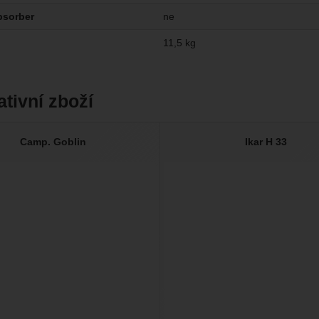
bsorber
ne
11,5 kg
ativní zboží
Camp. Goblin
Ikar H 33