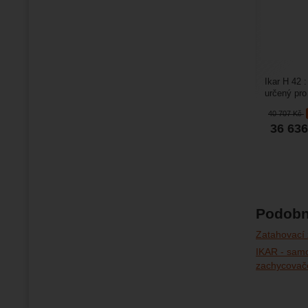
Ikar H 42 
určený pro
nešetrné z
40 707
Kč
36 63
Podobn
Zatahovací
IKAR - samo
zachycovač