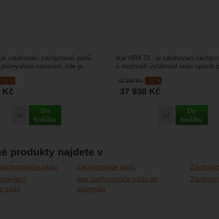
: je zatahovací zachycovač pádů
Ikar HRA 33 : je zatahovací zachyc
 průmyslové nasazení, kde je
s možností vytáhnout nebo spustit 
acházení....
Má délku 33...
-10 %
42 153
Kč
-10 %
6
Kč
37 938
Kč
Do
Do
Porovnat
Porovnat
košíku
košíku
é produkty najdete v
 zachycovače pádu
Zachycovače pádů
Záchrann
navíjecí
Ikar zachycovače pádu do
Záchrann
e pádů
průmyslu