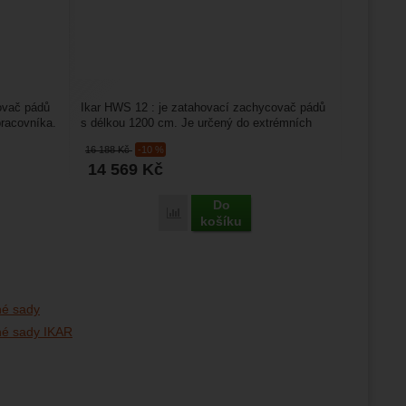
ovač pádů
Ikar HWS 12 : je zatahovací zachycovač pádů
pracovníka.
s délkou 1200 cm. Je určený do extrémních
podmínek, hodí...
16 188
Kč
-10 %
14 569
Kč
Do
Porovnat
košíku
é sady
é sady IKAR