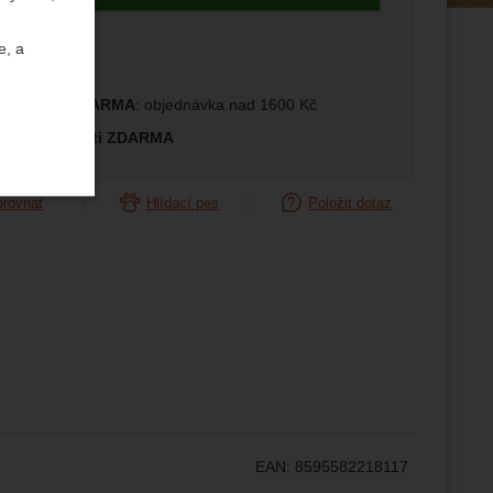
e, a
prava ČR ZDARMA
: objednávka nad 1600 Kč
měna velikosti ZDARMA
orovnat
Hlídací pes
Položit dotaz
uktů a
ste se s
žeme si
ožní
.
epšovat
EAN:
8595582218117