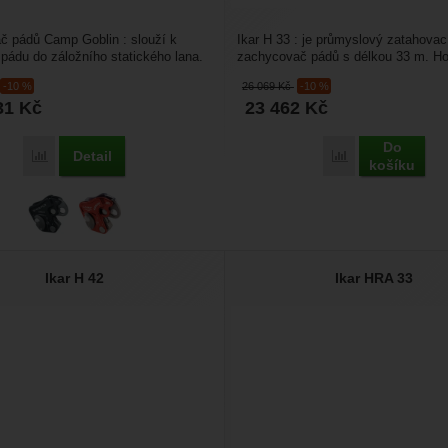
č pádů Camp Goblin : slouží k
Ikar H 33 : je průmyslový zatahovac
pádu do záložního statického lana.
zachycovač pádů s délkou 33 m. Ho
jako prevence...
průmyslu, hutnictví, cukrovarů,...
-10 %
26 069
Kč
-10 %
31
Kč
23 462
Kč
Do
Detail
Porovnat
Porovnat
košíku
Ikar H 42
Ikar HRA 33