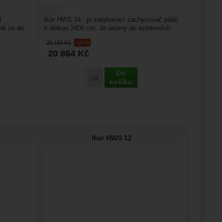
í
Ikar HWS 24 : je zatahovací zachycovač pádů
dí se do
s délkou 2400 cm. Je určený do extrémních
podmínek, hodí...
23 182
Kč
-10 %
20 864
Kč
Do
Porovnat
košíku
Ikar HWS 12