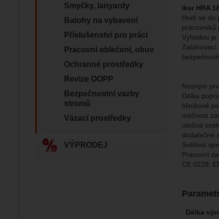
Smyčky, lanyardy
Ikar HRA 1
Zo
Tyto coo
Hodí se do p
Batohy na vybavení
Jejich p
Marketi
pracovníků 
Marke
Data zís
Povol
Příslušenství pro práci
Výhodou je 
nejsme s
Zatahovací
Pracovní oblečení, obuv
bezpečnostn
Ochranné prostředky
Zo
Marketin
vhodné o
Revize OOPP
Nosným prvk
Bezpečnostní vazby
Délka popru
stromů
hliníkové p
možnost zac
Vázací prostředky
otočná ocel
dodatečné 
VÝPRODEJ
Světlost sp
Pracovní za
CE 0229, E
Paramet
Délka výr