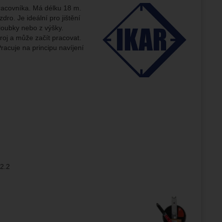
Výrobce:
racovníka. Má délku 18 m.
ampaní.
ro. Je ideální pro jištění
ránek.
hloubky nebo z výšky.
že
oj a může začít pracovat.
Pracuje na principu navíjení
brazit
stran.
2.2