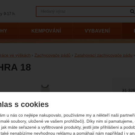
Vyhledávání
y 9-17 h.
OHY
KEMPOVÁNÍ
VYBAVENÍ
ráce ve výškách
Zachycovače pádů
Zatahovací zachycovače pádu
 HRA 18
afie
Původn
31 32
28
las s cookies
(
(23 30
Dostup
21 pr
ám u nás co nejlépe nakupovalo, používáme my a někteří naši partneři 
(malé soubory, uložené ve vašem prohlížeči). Díky nim si pamatujeme,
 jak máte seřazené a vyfiltrované produkty, jestli jste přihlášeni a podo
také nenabízíme nevhodnou reklamu a pomáhají nám například i v an