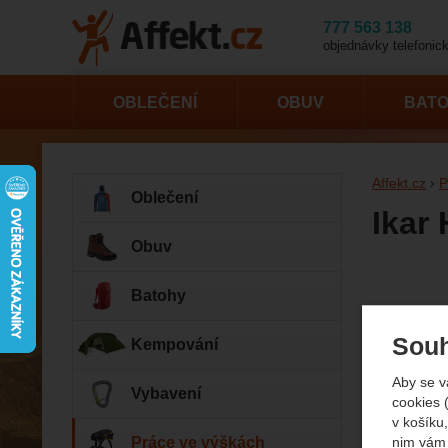
777 563 138
objednávky telefonick
OBLEČENÍ
OBUV
BAT
Affekt.cz
P
Oblečení
Ikar
Obuv
Fotogr
Batohy
Souh
Kempování
Aby se v
Vybavení
cookies 
v košíku,
Práce ve výškách
nim vám 