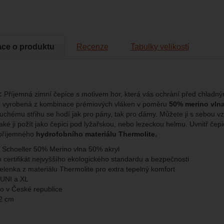
brazit
kies nám umožňují měření výkonu našeho webu i našich reklamních k
omocí určujeme počet návštěv a zdroje návštěv našich internetových st
.
ngové
-
abychom vás neobtěžovali nevhodnou reklamou
tingové
kaná pomocí těchto cookies zpracováváme souhrnně a anonymně, tak
eno
ace o produktu
Recenze
Tabulky velikostí
chopni identifikovat konkrétní uživatele našeho webu.
brazit
gové cookies používáme my nebo naši partneři, abychom vám mohli zo
bsahy nebo reklamy jak na našich stránkách, tak na stránkách třetích 
:
Příjemná zimní čepice s motivem hor, která vás ochrání před chladn
e vyrobená z kombinace prémiových vláken v poměru
50% merino vlna
uchému střihu se hodí jak pro pány, tak pro dámy. Můžete ji s sebou vzí
aké ji požít jako čepici pod lyžařskou, nebo lezeckou helmu. Uvnitř čep
příjemného
hydrofobního materiálu Thermolite.
l Schoeller 50% Merino vlna 50% akryl
n certifikát nejvyššího ekologického standardu a bezpečnosti
čelenka z materiálu Thermolite pro extra tepelný komfort
 UNI a XL
o v České republice
2 cm