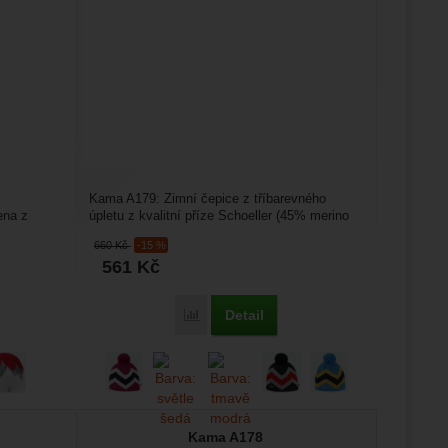
s
Kama A179: Zimní čepice z tříbarevného
ena z
úpletu z kvalitní příze Schoeller (45% merino
vlna a 55% akryl)....
660
Kč
-15 %
561
Kč
Detail
Porovnat
Kama A178