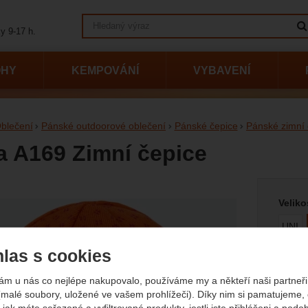
Vyhledávání
y 9-17 h.
OHY
KEMPOVÁNÍ
VYBAVENÍ
blečení
Pánské outdoorové oblečení
Pánské čepice
Pánské zimní 
 A169 Zimní čepice
Vyberte
afie
Veliko
UNI
las s cookies
Barva
ám u nás co nejlépe nakupovalo, používáme my a někteří naši partneři 
(malé soubory, uložené ve vašem prohlížeči). Díky nim si pamatujeme,
 jak máte seřazené a vyfiltrované produkty, jestli jste přihlášeni a podo