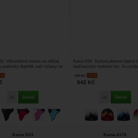
: Větruodolná maska na obličej.
Kama K64: Stylová pletená čepice 
ko praktický doplněk vaší výbavy na
nadčasovým motivem hor. Je vyrob
 motorku....
prémiových vláken 50% merino...
5 %
638
Kč
-15 %
č
542
Kč
Detail
Detail
Porovnat
Porovnat
Kama D24
Kama A176