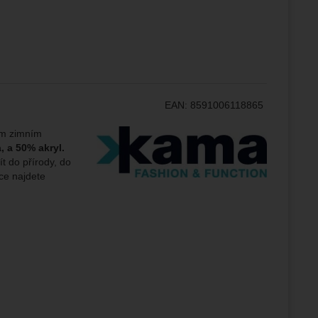
ampaní.
ránek.
že
EAN:
8591006118865
brazit
stran.
Výrobce:
ým zimním
, a 50% akryl.
t do přírody, do
ice najdete