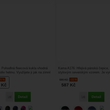
 Pohodlná fleecová kukla vhodná
Kama A176: Hřejivá pánská čepice,
liv helmu. Využijete ji jak na zimní
stylovým severským vzorem. Je vy
ování,...
čistě přírodního vlákna...
25 %
690
Kč
-15 %
8
Kč
587
Kč
Detail
Detail
Porovnat
Porovnat