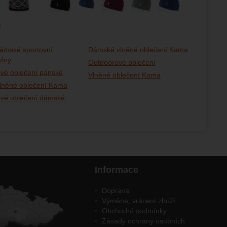
ámské sportovní
Dámské vlněné oblečení Kama
vlny
Outdoorové oblečení
vé oblečení pánské
Vlněné oblečení Kama
lněné oblečení Kama
vé oblečení dámské
Informace
Doprava
Výměna, vrácení zboží
Obchodní podmínky
Zásady ochrany osobních