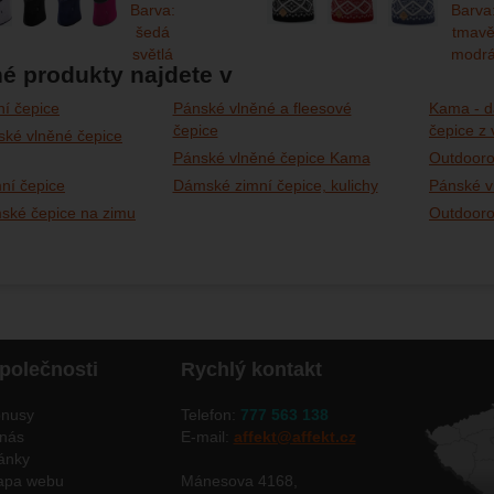
é produkty najdete v
í čepice
Pánské vlněné a fleesové
Kama - d
čepice
čepice z 
ské vlněné čepice
Pánské vlněné čepice Kama
Outdooro
ní čepice
Dámské zimní čepice, kulichy
Pánské v
ské čepice na zimu
Outdooro
polečnosti
Rychlý kontakt
nusy
Telefon:
777 563 138
nás
E-mail:
affekt@affekt.cz
ánky
apa webu
Mánesova 4168,