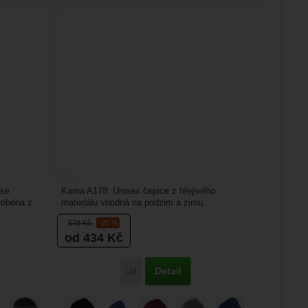
 se
Kama A178: Unisex čepice z hřejivého
robena z
materiálu vhodná na podzim a zimu.
Univerzální velikost, pohodlný...
578
Kč
-25 %
od 434
Kč
Detail
Porovnat