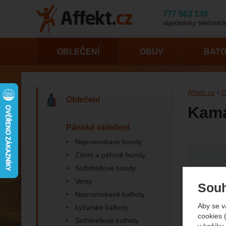
777 563 138
objednávky telefonick
OBLEČENÍ
OBUV
BAT
Affekt.cz
O
Oblečení
Kama
Pánské oblečení
Nepromokavé bundy
Fotogr
Zimní a péřové bundy
Softshellové bundy
Vesty
Souh
Nepromokavé kalhoty
Aby se v
Lyžařské kalhoty
cookies 
Softshellové kalhoty
v košíku,