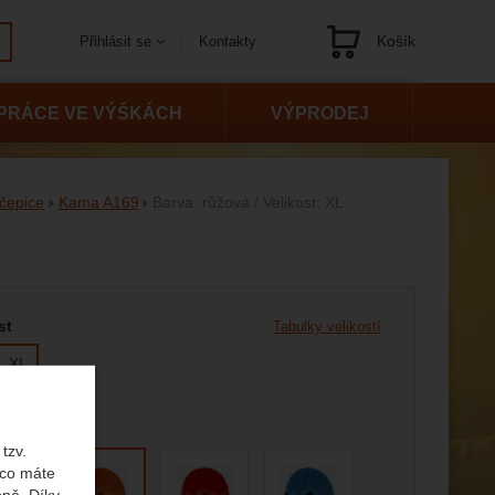
Košík
Kontakty
Přihlásit se
Navigace
PRÁCE VE VÝŠKÁCH
VÝPRODEJ
čepice
Kama A169
Barva: růžová / Velikost: XL
 variantu
st
Tabulky velikostí
XL
tzv.
 co máte
bně. Díky