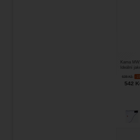
Kama MW15
Ideální ja
lyže, nebo
638
Kč
-1
542
K