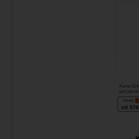
Kama D24:
pod jakouko
sporty (lyž
770
Kč
-
od 57