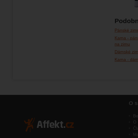
Podobn
Pánské zimn
Kama - pán
na zimu
Dámské zim
Kama - dám
O s
Bo
O 
Čl
M