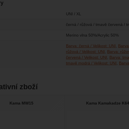
ry
UNI / XL
černá / růžová / tmavě červená /
Merino vlna 50%/Acrylic 50%
Barva: černá / Velikost: UNI
Barva:
růžová / Velikost: UNI
Barva: růžov
červená / Velikost: UNI
Barva: tma
tmavě modrá / Velikost: UNI
Barva
ativní zboží
Kama MW15
Kama Kamakadze K6