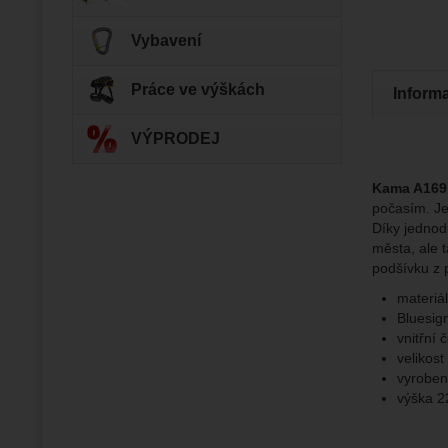
Vybavení
Zo
Tyto coo
Jejich p
Marketi
Marke
Data zís
Práce ve výškách
Povol
Inform
nejsme s
VÝPRODEJ
Zo
Marketin
vhodné o
Kama A169
počasím. J
Díky jednod
města, ale t
podšívku z 
materiá
Bluesig
vnitřní 
velikost
vyroben
výška 2