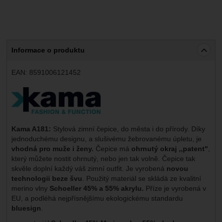
Informace o produktu
EAN:
8591006121452
Výrobce:
Kama A181:
Stylová zimní čepice, do města i do přírody. Díky
jednoduchému designu, a slušivému žebrovanému úpletu, je
vhodná pro muže i ženy.
Čepice má
ohrnutý okraj ,,patent"
,
který můžete nostit ohrnutý, nebo jen tak volně. Čepice tak
skvěle doplní každý váš zimní outfit. Je vyrobená
novou
technologii beze švu
. Použitý materiál se skládá ze kvalitní
merino vlny
Schoeller 45% a 55% akrylu.
Příze je vyrobená v
EU, a podléhá nejpřísnějšímu ekologickému standardu
bluesign
.