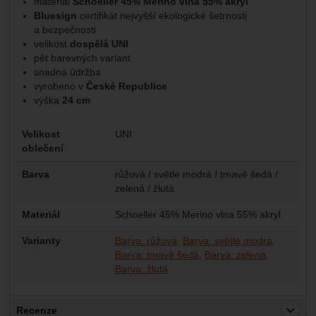
materiál
Schoeller
45% Merino vlna 55% akryl
Bluesign
certifikát nejvyšší ekologické šetrnosti
a bezpečnosti
velikost
dospělá UNI
pět barevných variant
snadná údržba
vyrobeno v
České Republice
výška
24 cm
Parametry
Velikost
UNI
oblečení
Barva
růžová / světle modrá / tmavě šedá /
zelená / žlutá
Materiál
Schoeller 45% Merino vlna 55% akryl
Varianty
Barva: růžová
Barva: světle modrá
Barva: tmavě šedá
Barva: zelená
Barva: žlutá
Recenze