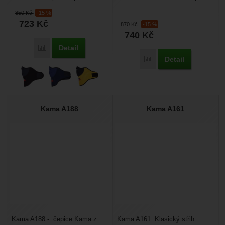
sněhu a mrazu. Díky obličejové
sobě ty nejlepší vlastnosti
850
Kč
-15 %
větruodolné masce...
merino vlny, a...
723
Kč
870
Kč
-15 %
740
Kč
Detail
Porovnat
Detail
Porovnat
Kama A188
Kama A161
Kama A188 - čepice Kama z
Kama A161: Klasický střih