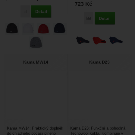
723
Kč
Detail
Porovnat
Detail
Porovnat
Kama MW14
Kama D23
Kama MW14: Praktický doplněk
Kama D23: Funkční a pohodlná
do chladného počasí plného
Tecnowool kukla. Kombinuje v