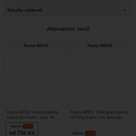
Pro vkládání recenzí je nutné se přihlásit.
Tabulky velikostí
Recenze
Alternativní zboží
Nebyla přidána žádná recenze.
Kama AW19
Kama MW16
Kama AW19: Vkusná pletená
Kama MW16: Obličejová maska
čepice pro muže i ženy. Je
od firmy Kama, vás dokonale
vyrobena z prémiových vláken
ochrání před nepříjemným
920
Kč
-21 %
v kombinaci s větruodolnou,...
mrazem a sněhem. Je...
od 730
Kč
850
Kč
-15 %