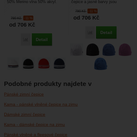
50% Merino vlna 50% akryl.
čepice a jasné barvy jsou
Uvnitř čepice Polycolon. Je
doplněny vkusným vzorem -
790
Kč
-11 %
vhodná do každého počasí.
hvězdou Kama. Čepice je...
od 706
Kč
materiál...
790
Kč
-11 %
od 706
Kč
Detail
Porovnat
Detail
Porovnat
Podobné produkty najdete v
Pánské zimní čepice
Kama - pánské vlněné čepice na zimu
Dámské zimní čepice
Kama - dámské čepice na zimu
Pánské vlněné a fleesové čepice