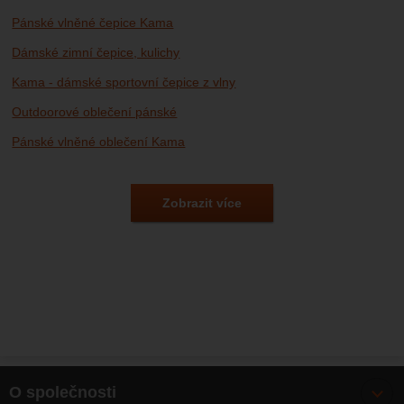
Pánské vlněné čepice Kama
Dámské zimní čepice, kulichy
Kama - dámské sportovní čepice z vlny
Outdoorové oblečení pánské
Pánské vlněné oblečení Kama
Outdoorové oblečení dámské
Dámské vlněné oblečení Kama
Outdoorové oblečení
Vlněné oblečení Kama
Zobrazit více
O společnosti