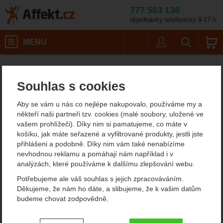
777 563 138
objednávky telefonicky 9-17 h.
Košík
MENU
Uživatel
Vyhledáván
Barva: zelená
Pánské outdoorové oblečení
Pánské čepice
Pánské zimní čepice
Affekt.cz
Oblečení
Kama A181
Souhlas s cookies
Kama A181 pletená čepice
Aby se vám u nás co nejlépe nakupovalo, používáme my a
někteří naši partneři tzv. cookies (malé soubory, uložené ve
vašem prohlížeči). Díky nim si pamatujeme, co máte v
Fotografie
košíku, jak máte seřazené a vyfiltrované produkty, jestli jste
přihlášeni a podobně. Díky nim vám také nenabízíme
nevhodnou reklamu a pomáhají nám například i v
analýzách, které používáme k dalšímu zlepšování webu.
Potřebujeme ale váš souhlas s jejich zpracováváním.
Děkujeme, že nám ho dáte, a slibujeme, že k vašim datům
budeme chovat zodpovědně.
Nastavení souhlasů s kategoriemi