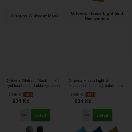
Ortovox Fleece Light Grid
Ortovox Whiteout Mask
Neckwarmer
Ortovox Whiteout Mask: lehká,
Ortovox Fleece Light Grid
rychleschnoucí kukla vyrobena
Headband: fleecový nákrčník s
ze 100% vlny merino, která má
Merino vlnou uvnitř. Je lehký,
1 099
Kč
-15 %
1 099
Kč
-15 %
výborné termoregulační...
prodyšný, dobře...
934
Kč
934
Kč
Detail
Detail
Porovnat
Porovnat