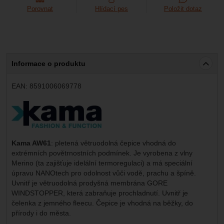
Porovnat
Hlídací pes
Položit dotaz
Informace o produktu
EAN:
8591006069778
Výrobce:
Kama AW61
: pletená větruodolná čepice vhodná do
extrémních povětrnostních podmínek. Je vyrobena z vlny
Merino (ta zajišťuje idelální termoregulaci) a má speciální
úpravu NANOtech pro odolnost vůči vodě, prachu a špíně.
Uvnitř je větruodolná prodyšná membrána GORE
WINDSTOPPER, která zabraňuje prochladnutí. Uvnitř je
čelenka z jemného fleecu. Čepice je vhodná na běžky, do
přírody i do města.