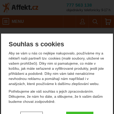
777 563 138
objednávky telefonicky 9-17 h.
Košík
MENU
Uživatel
Vyhledáván
Barva: červená / Velikost obleč
Pánské outdoorové oblečení
Pánské čepice
Affekt.cz
Oblečení
Kama AW61
Souhlas s cookies
Kama AW61
Aby se vám u nás co nejlépe nakupovalo, používáme my a
někteří naši partneři tzv. cookies (malé soubory, uložené ve
vašem prohlížeči). Díky nim si pamatujeme, co máte v
Fotografie
košíku, jak máte seřazené a vyfiltrované produkty, jestli jste
přihlášeni a podobně. Díky nim vám také nenabízíme
nevhodnou reklamu a pomáhají nám například i v
analýzách, které používáme k dalšímu zlepšování webu.
Potřebujeme ale váš souhlas s jejich zpracováváním.
Děkujeme, že nám ho dáte, a slibujeme, že k vašim datům
budeme chovat zodpovědně.
předchozí
n
Nastavení souhlasů s kategoriemi