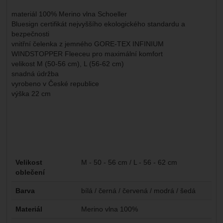
materiál 100% Merino vlna Schoeller
Bluesign certifikát nejvyššího ekologického standardu a
bezpečnosti
vnitřní čelenka z jemného GORE-TEX INFINIUM
WINDSTOPPER Fleeceu pro maximální komfort
velikost M (50-56 cm), L (56-62 cm)
snadná údržba
vyrobeno v České republice
výška 22 cm
Parametry
Velikost
M - 50 - 56 cm / L - 56 - 62 cm
oblečení
Barva
bílá / černá / červená / modrá / šedá
Materiál
Merino vlna 100%