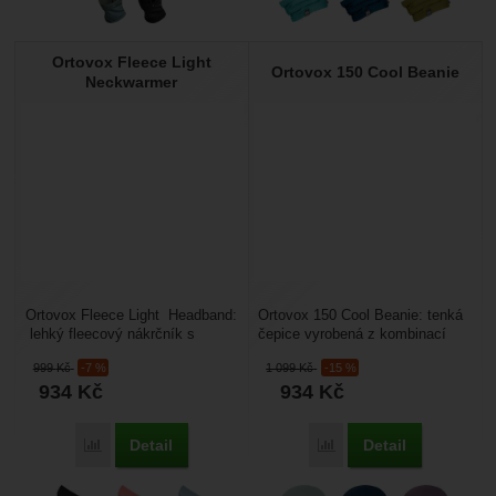
Ortovox Fleece Light
Ortovox 150 Cool Beanie
Neckwarmer
Ortovox Fleece Light Headband:
Ortovox 150 Cool Beanie: tenká
lehký fleecový nákrčník s
čepice vyrobená z kombinací
Merinou. Je lehký, prodyšný,
merino vlny a chladivého vlákna
999
Kč
-7 %
1 099
Kč
-15 %
dobře odvádí...
tencel. Vlna...
934
Kč
934
Kč
Detail
Detail
Porovnat
Porovnat