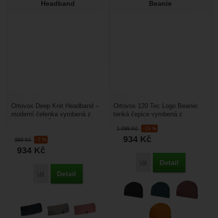
Headband
Beanie
Ortovox Deep Knit Headband –
Ortovox 120 Tec Logo Beanie:
moderní čelenka vyrobená z
tenká čepice vyrobená z
Merino vlny. Čelenka je teplá a
tasmánské Merino vlny a
1 099
Kč
-15 %
zároveň prodyšná,...
polyamidu. Vlna Merino má...
934
Kč
999
Kč
-7 %
934
Kč
Detail
Porovnat
Detail
Porovnat