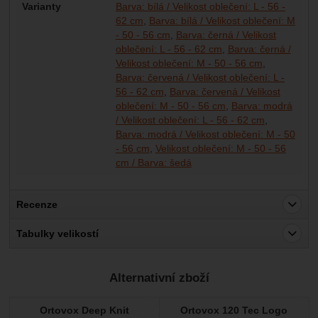
Varianty
Barva: bílá / Velikost oblečení: L - 56 -
62 cm
Barva: bílá / Velikost oblečení: M
- 50 - 56 cm
Barva: černá / Velikost
oblečení: L - 56 - 62 cm
Barva: černá /
Velikost oblečení: M - 50 - 56 cm
Barva: červená / Velikost oblečení: L -
56 - 62 cm
Barva: červená / Velikost
oblečení: M - 50 - 56 cm
Barva: modrá
/ Velikost oblečení: L - 56 - 62 cm
Barva: modrá / Velikost oblečení: M - 50
- 56 cm
Velikost oblečení: M - 50 - 56
cm / Barva: šedá
Recenze
Pro vkládání recenzí je nutné se přihlásit.
Tabulky velikostí
Recenze
Alternativní zboží
Nebyla přidána žádná recenze.
Ortovox Deep Knit
Ortovox 120 Tec Logo