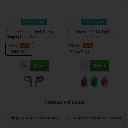
opravdu nízká váha .
Vypadá kvalitně, vše funguje jak má .
V praxi ji vyzkouším až na jaře .
doporučujeme!
doporučujeme!
Jistítko Singing Rock Rama
Jistící brzda Petzl Grigri Petzl
Singing Rock Rama je intuitivní
Grigri je celosvětově
jistící prostředek se zvýšeným
nejoblíbenější jistítko s
930
Kč
-20 %
2 520
Kč
-15 %
brzdným účinkem...
asistovanou blokací,...
747
Kč
2 142
Kč
Detail
Detail
Porovnat
Porovnat
Alternativní zboží
Singing Rock Bora screw
Singing Rock Hector Screw