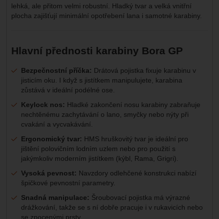
lehká, ale přitom velmi robustní. Hladký tvar a velká vnitřní
plocha zajišťují minimální opotřebení lana i samotné karabiny.
Hlavní přednosti karabiny Bora GP
Bezpečnostní příčka:
Drátová pojistka fixuje karabinu v
jisticím oku. I když s jistítkem manipulujete, karabina
zůstává v ideální podélné ose.
Keylock nos:
Hladké zakončení nosu karabiny zabraňuje
nechtěnému zachytávání o lano, smyčky nebo nýty při
cvakání a vycvakávání.
Ergonomický tvar:
HMS hruškovitý tvar je ideální pro
jištění polovičním lodním uzlem nebo pro použití s
jakýmkoliv moderním jistítkem (kýbl, Rama, Grigri).
Vysoká pevnost:
Navzdory odlehčené konstrukci nabízí
špičkové pevnostní parametry.
Snadná manipulace:
Šroubovací pojistka má výrazné
drážkování, takže se s ní dobře pracuje i v rukavicích nebo
se zpocenými prsty.