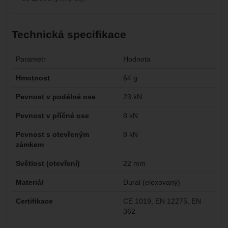
Technická specifikace
Parametr
Hodnota
Hmotnost
64 g
Pevnost v podélné ose
23 kN
Pevnost v příčné ose
8 kN
Pevnost s otevřeným
8 kN
zámkem
Světlost (otevření)
22 mm
Materiál
Dural (eloxovaný)
Certifikace
CE 1019, EN 12275, EN
362