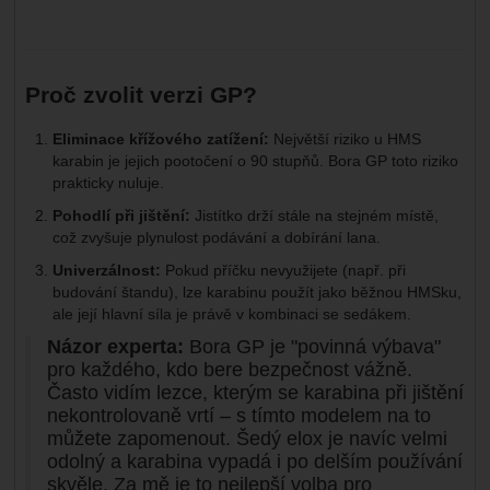
Proč zvolit verzi GP?
Eliminace křížového zatížení:
Největší riziko u HMS
karabin je jejich pootočení o 90 stupňů. Bora GP toto riziko
prakticky nuluje.
Pohodlí při jištění:
Jistítko drží stále na stejném místě,
což zvyšuje plynulost podávání a dobírání lana.
Univerzálnost:
Pokud příčku nevyužijete (např. při
budování štandu), lze karabinu použít jako běžnou HMSku,
ale její hlavní síla je právě v kombinaci se sedákem.
Názor experta:
Bora GP je "povinná výbava"
pro každého, kdo bere bezpečnost vážně.
Často vidím lezce, kterým se karabina při jištění
nekontrolovaně vrtí – s tímto modelem na to
můžete zapomenout. Šedý elox je navíc velmi
odolný a karabina vypadá i po delším používání
skvěle. Za mě je to nejlepší volba pro