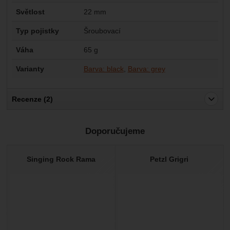
Světlost
22 mm
Typ pojistky
Šroubovací
Váha
65 g
Varianty
Barva: black
Barva: grey
Recenze (2)
Pro vkládání recenzí je nutné se přihlásit.
Doporučujeme
Recenze
Ověřený zákazník
Singing Rock Rama
Petzl Grigri
8. 7. 2025 07:57
Znám již dlouho, koupil jsem znovu.
Ověřený zákazník
26. 11. 2023 14:24
Karabinu jsem si představoval větší a těžší ,zvlášť mne překvapila