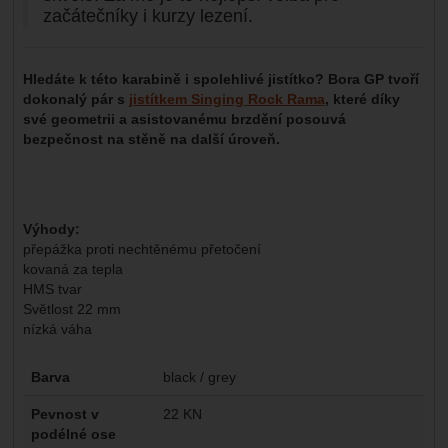
začátečníky i kurzy lezení.
Hledáte k této karabině i spolehlivé jistítko? Bora GP tvoří
dokonalý pár s
jistítkem Singing Rock Rama
, které díky
své geometrii a asistovanému brzdění posouvá
bezpečnost na stěně na další úroveň.
Výhody:
přepážka proti nechtěnému přetočení
kovaná za tepla
HMS tvar
Světlost 22 mm
nízká váha
Parametry
Barva
black / grey
Pevnost v
22 KN
podélné ose