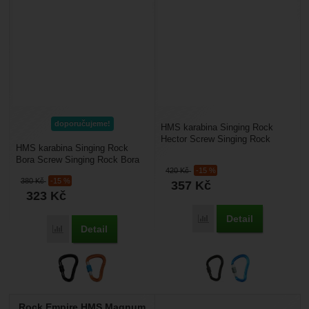
doporučujeme!
HMS karabina Singing Rock
Hector Screw Singing Rock
HMS karabina Singing Rock
Hector Screw je velká karabina
Bora Screw Singing Rock Bora
hruškovitého tvaru...
420
Kč
-15 %
je klasická HMS karabina
380
Kč
-15 %
357
Kč
hruškovitého tvaru se...
323
Kč
Detail
Porovnat
Detail
Porovnat
Rock Empire HMS Magnum