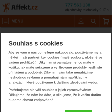
777 563 138
objednávky telefonicky 9-17 h.
Košík
MENU
Uživatel
Vyhledáván
Barva: grey
Horolezecké vybavení
Karabiny
HMS karabiny
Affekt.cz
Vybavení
Singing Rock Bora GP
Souhlas s cookies
Singing Rock Bora GP
Aby se vám u nás co nejlépe nakupovalo, používáme my a
4.67
někteří naši partneři tzv. cookies (malé soubory, uložené ve
vašem prohlížeči). Díky nim si pamatujeme, co máte v
Fotografie
košíku, jak máte seřazené a vyfiltrované produkty, jestli jste
přihlášeni a podobně. Díky nim vám také nenabízíme
nevhodnou reklamu a pomáhají nám například i v
analýzách, které používáme k dalšímu zlepšování webu.
Potřebujeme ale váš souhlas s jejich zpracováváním.
Děkujeme, že nám ho dáte, a slibujeme, že k vašim datům
budeme chovat zodpovědně.
Nastavení souhlasů s kategoriemi