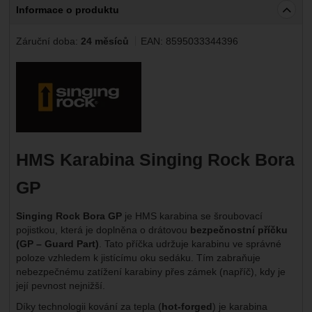
Informace o produktu
Záruční doba:
24 měsíců
EAN:
8595033344396
Výrobce:
HMS Karabina Singing Rock Bora
GP
Singing Rock Bora GP
je HMS karabina se šroubovací
pojistkou, která je doplněna o drátovou
bezpečnostní příčku
(GP – Guard Part)
. Tato příčka udržuje karabinu ve správné
poloze vzhledem k jistícímu oku sedáku. Tím zabraňuje
nebezpečnému zatížení karabiny přes zámek (napříč), kdy je
její pevnost nejnižší.
Díky technologii kování za tepla (
hot-forged
) je karabina