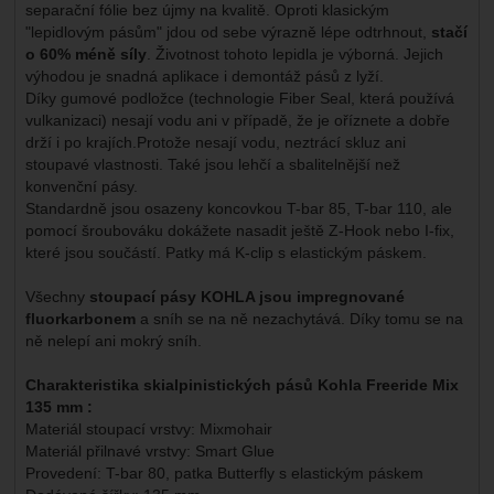
separační fólie bez újmy na kvalitě. Oproti klasickým
"lepidlovým pásům" jdou od sebe výrazně lépe odtrhnout,
stačí
o 60% méně síly
. Životnost tohoto lepidla je výborná. Jejich
výhodou je snadná aplikace i demontáž pásů z lyží.
Díky gumové podložce (technologie Fiber Seal, která používá
vulkanizaci) nesají vodu ani v případě, že je oříznete a dobře
drží i po krajích.Protože nesají vodu, neztrácí skluz ani
stoupavé vlastnosti. Také jsou lehčí a sbalitelnější než
konvenční pásy.
Standardně jsou osazeny koncovkou T-bar 85, T-bar 110, ale
pomocí šroubováku dokážete nasadit ještě Z-Hook nebo I-fix,
které jsou součástí. Patky má K-clip s elastickým páskem.
Všechny
stoupací pásy KOHLA jsou impregnované
fluorkarbonem
a sníh se na ně nezachytává. Díky tomu se na
ně nelepí ani mokrý sníh.
Charakteristika skialpinistických pásů Kohla
Freeride Mix
135 mm
:
Materiál stoupací vrstvy: Mixmohair
Materiál přilnavé vrstvy: Smart Glue
Provedení: T-bar 80, patka Butterfly s elastickým páskem