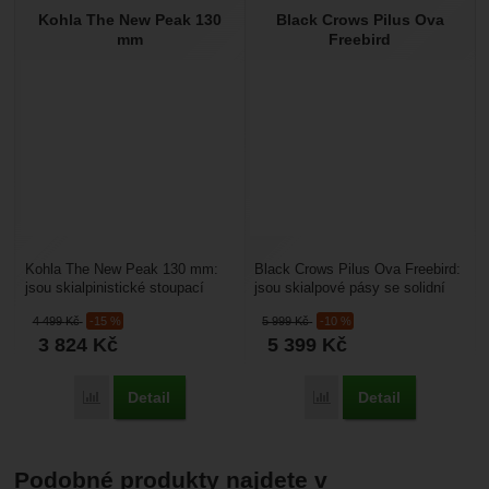
Kohla The New Peak 130
Black Crows Pilus Ova
mm
Freebird
Kohla The New Peak 130 mm:
Black Crows Pilus Ova Freebird:
jsou skialpinistické stoupací
jsou skialpové pásy se solidní
pásy s vynikající životností,
životností a dobrým skluzem,
4 499
Kč
-15 %
5 999
Kč
-10 %
dobrým skluzem...
který je...
3 824
Kč
5 399
Kč
Detail
Detail
Porovnat
Porovnat
Podobné produkty najdete v