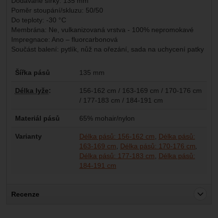
Dodávané šířky: 135 mm
Poměr stoupání/skluzu:
50/50
Do teploty: -30 °C
Membrána: Ne, vulkanizovaná vrstva - 100% nepromokavé
Impregnace: Ano – fluorcarbonová
Součást balení: pytlík, nůž na ořezání, sada na uchycení patky
Parametry
Šířka pásů
135 mm
Délka lyže
:
156-162 cm / 163-169 cm / 170-176 cm
/ 177-183 cm / 184-191 cm
Materiál pásů
65% mohair/nylon
Varianty
Délka pásů: 156-162 cm
Délka pásů:
163-169 cm
Délka pásů: 170-176 cm
Délka pásů: 177-183 cm
Délka pásů:
184-191 cm
Recenze
Pro vkládání recenzí je nutné se přihlásit.