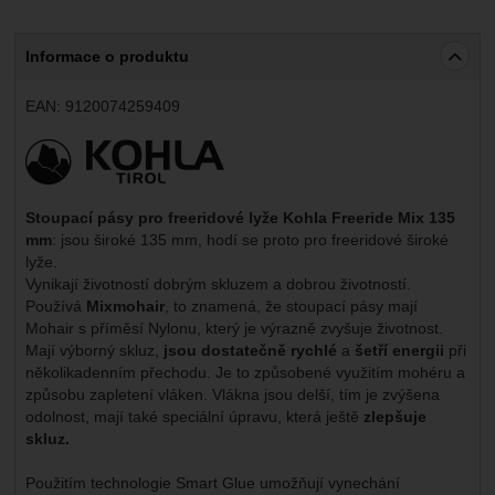
Informace o produktu
EAN:
9120074259409
Výrobce:
Stoupací pásy pro freeridové lyže Kohla Freeride Mix 135
mm
: jsou široké 135 mm, hodí se proto pro freeridové široké
lyže.
Vynikají životností dobrým skluzem a dobrou životností.
Používá
Mixmohair
, to znamená, že stoupací pásy mají
Mohair s příměsí Nylonu, který je výrazně zvyšuje životnost.
Mají výborný skluz,
jsou dostatečně rychlé
a
šetří energii
při
několikadenním přechodu. Je to způsobené využitím mohéru a
způsobu zapletení vláken. Vlákna jsou delší, tím je zvýšena
odolnost, mají také speciální úpravu, která ještě
zlepšuje
skluz.
Použitím technologie Smart Glue umožňují vynechání