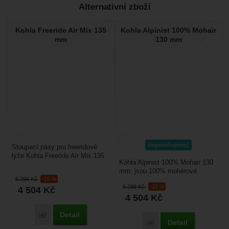
Alternativní zboží
Recenze
Kohla Freeride Air Mix 135
Kohla Alpinist 100% Mohair
Nebyla přidána žádná recenze.
mm
130 mm
doporučujeme!
Stoupací pásy pro freeridové
lyže Kohla Freeride Air Mix 135
Kohla Alpinist 100% Mohair 130
mm: jsou široké 135 mm, hodí
mm: jsou 100% mohérové
se proto pro...
5 299
Kč
-15 %
skialpinistické stoupací pásy,
5 299
Kč
-15 %
4 504
Kč
které jsou zajímavé...
4 504
Kč
Detail
Porovnat
Detail
Porovnat