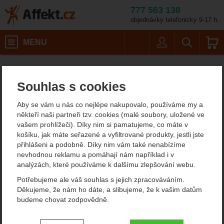
777 563 138
objednávky telefonicky 9-17 h.
Košík
MENU
Uživatel
Vyhledáván
Délka pásů: 16
Lyžování a skialpinismus
Stoupací pásy
Affekt.cz
Vybavení
Kohla Freeride Mix 135 mm
Souhlas s cookies
Kohla Freeride Mix 135 mm
Aby se vám u nás co nejlépe nakupovalo, používáme my a
stoupací pásy
někteří naši partneři tzv. cookies (malé soubory, uložené ve
vašem prohlížeči). Díky nim si pamatujeme, co máte v
košíku, jak máte seřazené a vyfiltrované produkty, jestli jste
přihlášeni a podobně. Díky nim vám také nenabízíme
Fotografie
nevhodnou reklamu a pomáhají nám například i v
analýzách, které používáme k dalšímu zlepšování webu.
Potřebujeme ale váš souhlas s jejich zpracováváním.
Děkujeme, že nám ho dáte, a slibujeme, že k vašim datům
budeme chovat zodpovědně.
Nastavení souhlasů s kategoriemi