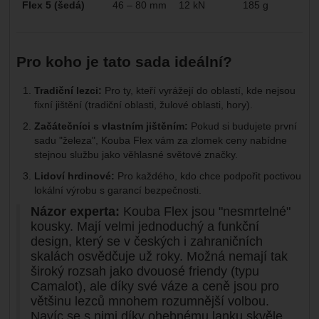
Flex 5 (šedá)
46 – 80 mm
12 kN
185 g
Pro koho je tato sada ideální?
Tradiční lezci:
Pro ty, kteří vyrážejí do oblastí, kde nejsou
fixní jištění (tradiční oblasti, žulové oblasti, hory).
Začátečníci s vlastním jištěním:
Pokud si budujete první
sadu "železa", Kouba Flex vám za zlomek ceny nabídne
stejnou službu jako věhlasné světové značky.
Lidoví hrdinové:
Pro každého, kdo chce podpořit poctivou
lokální výrobu s garancí bezpečnosti.
Názor experta:
Kouba Flex jsou "nesmrtelné"
kousky. Mají velmi jednoduchý a funkční
design, který se v českých i zahraničních
skalách osvědčuje už roky. Možná nemají tak
široký rozsah jako dvouosé friendy (typu
Camalot), ale díky své váze a ceně jsou pro
většinu lezců mnohem rozumnější volbou.
Navíc se s nimi díky ohebnému lanku skvěle