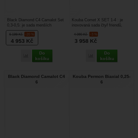
Black Diamond C4 Camalot Set
Kouba Comet X SET 1-4 : je
0,3-0,5: je sada menších
inovovaná sada čtyř friendů,
dvouosých friendů, které se hodí
které vychází z modelu Flex, ale
6 199
Kč
-20 %
4 080
Kč
-3 %
do trhlin nebo...
má jinak vyřešené...
4 953
Kč
3 958
Kč
Do
Do
Porovnat
Porovnat
košíku
košíku
Black Diamond Camalot C4
Kouba Permon Biaxial 0,25-
6
6