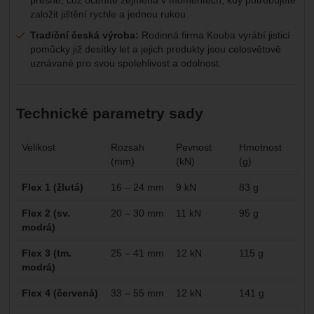
založit jištění rychle a jednou rukou.
Tradiční česká výroba:
Rodinná firma Kouba vyrábí jisticí
pomůcky již desítky let a jejich produkty jsou celosvětově
uznávané pro svou spolehlivost a odolnost.
Technické parametry sady
Velikost
Rozsah
Pevnost
Hmotnost
(mm)
(kN)
(g)
Flex 1 (žlutá)
16 – 24 mm
9 kN
83 g
Flex 2 (sv.
20 – 30 mm
11 kN
95 g
modrá)
Flex 3 (tm.
25 – 41 mm
12 kN
115 g
modrá)
Flex 4 (červená)
33 – 55 mm
12 kN
141 g