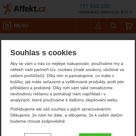
777 563 138
objednávky telefonicky 9-17 h.
Košík
MENU
Uživatel
Vyhledáván
Kouba Flex 1-6
Horolezecké vybavení
Friendy a stoppery
Affekt.cz
Vybavení
Friendy
Souhlas s cookies
Kouba Flex 1-6 friendy
Aby se vám u nás co nejlépe nakupovalo, používáme my a
někteří naši partneři tzv. cookies (malé soubory, uložené ve
vašem prohlížeči). Díky nim si pamatujeme, co máte v
Fotografie
doporučujeme!
košíku, jak máte seřazené a vyfiltrované produkty, jestli jste
přihlášeni a podobně. Díky nim vám také nenabízíme
nevhodnou reklamu a pomáhají nám například i v
analýzách, které používáme k dalšímu zlepšování webu.
Potřebujeme ale váš souhlas s jejich zpracováváním.
Děkujeme, že nám ho dáte, a slibujeme, že k vašim datům
budeme chovat zodpovědně.
Nastavení souhlasů s kategoriemi