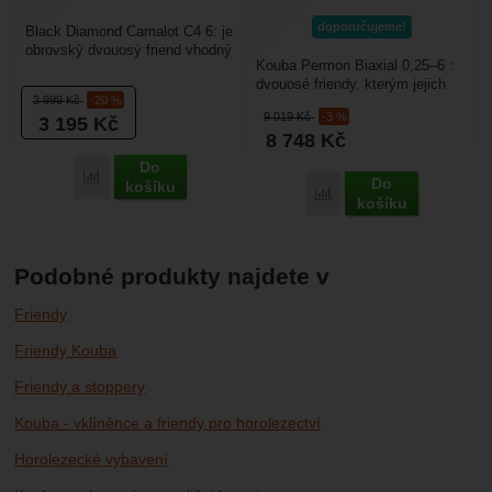
doporučujeme!
Black Diamond Camalot C4 6: je
obrovský dvouosý friend vhodný
Kouba Permon Biaxial 0,25–6 :
do opravdu širokých spár. Jejich
dvouosé friendy, kterým jejich
konstrukce...
3 999
Kč
-20 %
konstrukce umožňuje větší
9 019
Kč
-3 %
3 195
Kč
rozsah než u frendů...
8 748
Kč
Do
Porovnat
Do
košíku
Porovnat
košíku
Podobné produkty najdete v
Friendy
Friendy Kouba
Friendy a stoppery
Kouba - vklíněnce a friendy pro horolezectví
Horolezecké vybavení