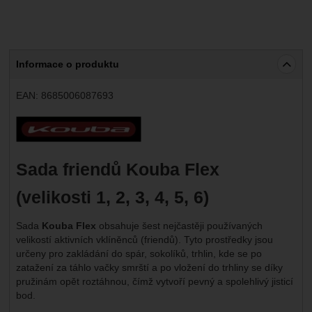
Marketingové
-
abychom vás neobtěžovali nevhodnou
Marketingové
návštěv a zdroje návštěv našich internetových stránek.
.
reklamou
Data získaná pomocí těchto cookies zpracováváme
Povoleno
souhrnně a anonymně, takže nejsme schopni identifikovat
konkrétní uživatele našeho webu.
Informace o produktu
Zobrazit
Marketingové cookies používáme my nebo naši partneři,
abychom vám mohli zobrazit vhodné obsahy nebo reklamy
EAN:
8685006087693
jak na našich stránkách, tak na stránkách třetích stran.
Výrobce:
Sada friendů Kouba Flex
(velikosti 1, 2, 3, 4, 5, 6)
Sada
Kouba Flex
obsahuje šest nejčastěji používaných
velikostí aktivních vklíněnců (friendů). Tyto prostředky jsou
určeny pro zakládání do spár, sokolíků, trhlin, kde se po
zatažení za táhlo vačky smrští a po vložení do trhliny se díky
pružinám opět roztáhnou, čímž vytvoří pevný a spolehlivý jisticí
bod.