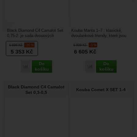
Black Diamond C4 Camalot Set
Kouba Manta 1–7 : klasické,
0,75-2: je sada dvouosých
dvoulankové friendy, které jsou
friendů, které se hodí do trhlin
vhodné zejména pro vertikální a
6 699
Kč
-20 %
6 809
Kč
-3 %
nebo spár. Jejich...
horizontální...
5 353
Kč
6 605
Kč
Do
Do
Porovnat
Porovnat
košíku
košíku
Black Diamond C4 Camalot
Kouba Comet X SET 1-4
Set 0,3-0,5