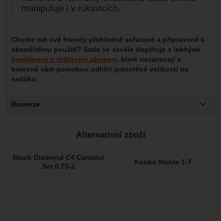
manipuluje i v rukavicích.
Chcete mít své friendy přehledně seřazené a připravené k
okamžitému použití? Sada se skvěle doplňuje s lehkými
karabinami s drátovým zámkem
, které nezamrzají a
barevně vám pomohou odlišit jednotlivé velikosti na
sedáku.
Recenze
Pro vkládání recenzí je nutné se přihlásit.
Alternativní zboží
Recenze
Black Diamond C4 Camalot
Nebyla přidána žádná recenze.
Kouba Manta 1-7
Set 0,75-2