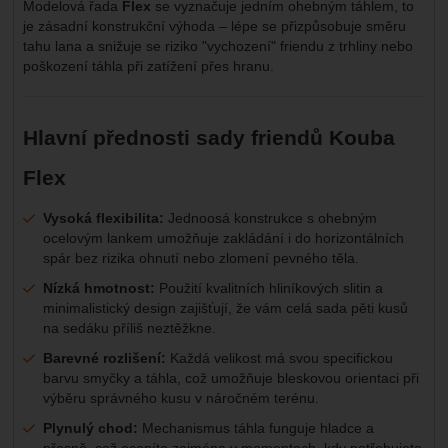
Modelová řada
Flex
se vyznačuje jedním ohebným táhlem, to
je zásadní konstrukční výhoda – lépe se přizpůsobuje směru
tahu lana a snižuje se riziko "vychození" friendu z trhliny nebo
poškození táhla při zatížení přes hranu.
Hlavní přednosti sady friendů Kouba
Flex
Vysoká flexibilita:
Jednoosá konstrukce s ohebným
ocelovým lankem umožňuje zakládání i do horizontálních
spár bez rizika ohnutí nebo zlomení pevného těla.
Nízká hmotnost:
Použití kvalitních hliníkových slitin a
minimalistický design zajišťují, že vám celá sada pěti kusů
na sedáku příliš neztěžkne.
Barevné rozlišení:
Každá velikost má svou specifickou
barvu smyčky a táhla, což umožňuje bleskovou orientaci při
výběru správného kusu v náročném terénu.
Plynulý chod:
Mechanismus táhla funguje hladce a
přesně, což oceníte zejména v momentech, kdy potřebujete