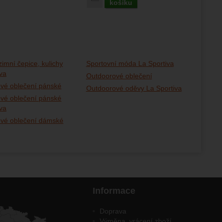
košíku
imní čepice, kulichy
Sportovní móda La Sportiva
va
Outdoorové oblečení
vé oblečení pánské
Outdoorové oděvy La Sportiva
vé oblečení pánské
va
vé oblečení dámské
Informace
Doprava
Výměna, vrácení zboží