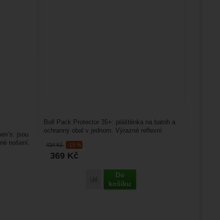
Boll Pack Protector 35+: pláštěnka na batoh a
ochranný obal v jednom. Výrazné reflexní
en’s: jsou
prvky zvyšují...
né nošení.
434
Kč
-15 %
369
Kč
Do
Porovnat
košíku