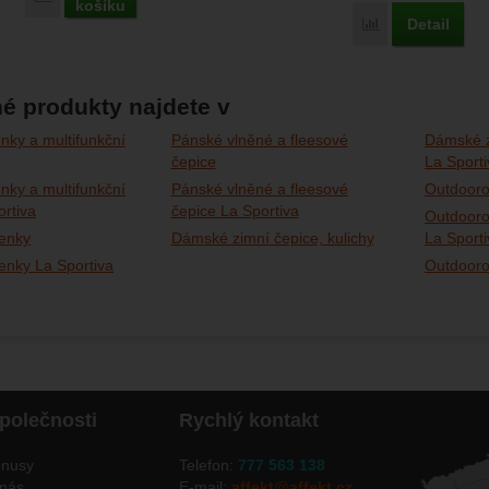
košíku
Detail
Porovnat
é produkty najdete v
nky a multifunkční
Pánské vlněné a fleesové
Dámské z
čepice
La Sporti
nky a multifunkční
Pánské vlněné a fleesové
Outdooro
ortiva
čepice La Sportiva
Outdooro
enky
Dámské zimní čepice, kulichy
La Sporti
enky La Sportiva
Outdooro
polečnosti
Rychlý kontakt
nusy
Telefon:
777 563 138
nás
E-mail:
affekt@affekt.cz