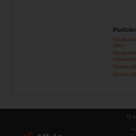
Podobn
Pánské čele
šátky
Pánské čele
šátky La Sp
Dámské čel
Dámské čel
O s
Bo
O 