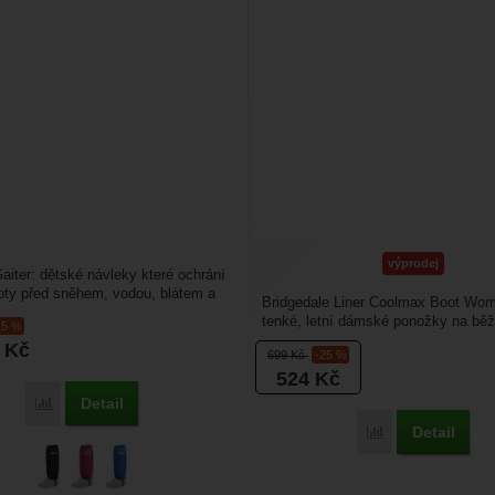
výprodej
Gaiter: dětské návleky které ochrání
hoty před sněhem, vodou, blátem a
Bridgedale Liner Coolmax Boot Wom
čistotami. S...
tenké, letní dámské ponožky na běž
15 %
Ponožky dobře...
5
Kč
699
Kč
-25 %
524
Kč
Detail
Porovnat
Detail
Porovnat