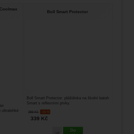
2 Coolmax
Boll Smart Protector
Boll Smart Protector: pláštěnka na školní batoh
Smart s reflexními prvky.
max
ultralehké
399
Kč
-15 %
339
Kč
Do
Porovnat