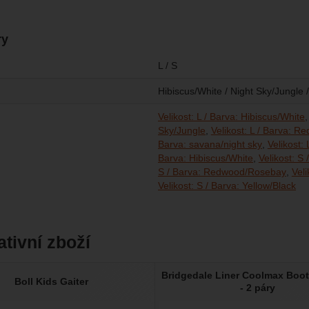
ry
L / S
Hibiscus/White / Night Sky/Jungle
Velikost: L / Barva: Hibiscus/White
Sky/Jungle
Velikost: L / Barva: 
Barva: savana/night sky
Velikost: 
Barva: Hibiscus/White
Velikost: S
S / Barva: Redwood/Rosebay
Veli
Velikost: S / Barva: Yellow/Black
ativní zboží
Bridgedale Liner Coolmax Boo
Boll Kids Gaiter
- 2 páry