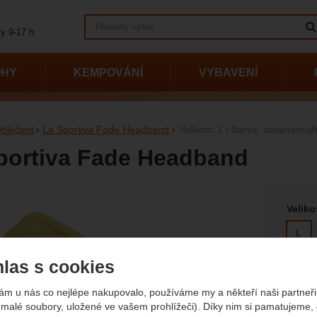
Vyhledávání
y 9-17 h.
OHY
KEMPOVÁNÍ
VYBAVENÍ
blečení
La Sportiva Fade Headband
Velikost: L / Barva: savana/nigh
portiva Fade Headband
Vyberte
afie
Veliko
L
las s cookies
Barva
ám u nás co nejlépe nakupovalo, používáme my a někteří naši partneři 
(malé soubory, uložené ve vašem prohlížeči). Díky nim si pamatujeme,