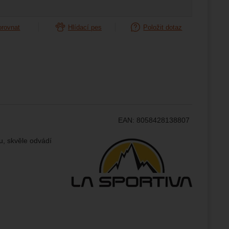
ampaní.
orovnat
Hlídací pes
Položit dotaz
ránek.
že
brazit
stran.
EAN:
8058428138807
Výrobce:
u, skvěle odvádí