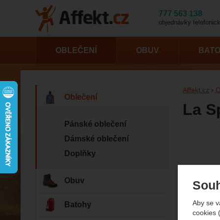
777 563 138
objednávky telefonick
OBLEČENÍ
OBUV
BAT
Affekt.cz
O
Oblečení
La S
Pánské oblečení
Dámské oblečení
Fotogr
Doplňky
Obuv
Souh
Aby se v
Batohy
cookies 