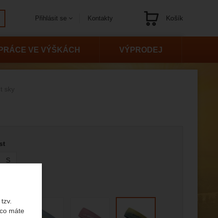
Košík
Kontakty
Přihlásit se
Navigace
PRÁCE VE VÝŠKÁCH
VÝPRODEJ
t sky
 variantu
st
S
tzv.
 co máte