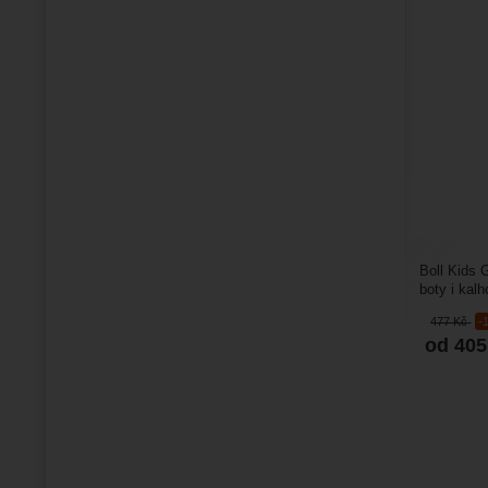
Boll Kids 
boty i kal
dalšími ne
477
Kč
-
od 40