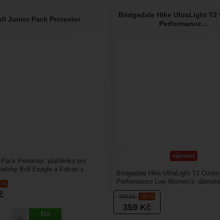
Bridgedale Hike UltraLight T
ll Junior Pack Protector
Performance…
výprodej
r Pack Protector: pláštěnka pro
batohy Boll Eeagle a Falcon s
Bridgedale Hike UltraLight T2 Cool
 prvky.
Performance Low Women’s: dámské 
5 %
ponožky vhodné na sport....
č
479
Kč
-25 %
359
Kč
Do
Porovnat