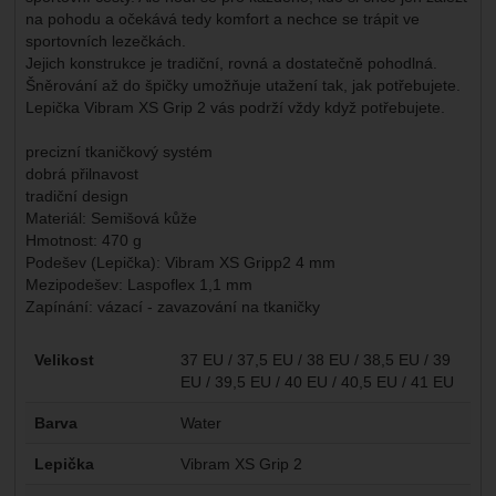
na pohodu a očekává tedy komfort a nechce se trápit ve
sportovních lezečkách.
Jejich konstrukce je tradiční, rovná a dostatečně pohodlná.
Šněrování až do špičky umožňuje utažení tak, jak potřebujete.
Lepička Vibram XS Grip 2 vás podrží vždy když potřebujete.
precizní tkaničkový systém
dobrá přilnavost
tradiční design
Materiál: Semišová kůže
Hmotnost: 470 g
Podešev (Lepička): Vibram XS Gripp2 4 mm
Mezipodešev: Laspoflex 1,1 mm
Zapínání: vázací - zavazování na tkaničky
Parametry
Velikost
37 EU / 37,5 EU / 38 EU / 38,5 EU / 39
EU / 39,5 EU / 40 EU / 40,5 EU / 41 EU
Barva
Water
Lepička
Vibram XS Grip 2