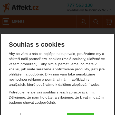
777 563 138
objednávky telefonicky 9-17 h.
Košík
MENU
Uživatel
Vyhledáván
Velikost: 37 EU 
Horolezecké vybavení
Lezečky
Affekt.cz
Vybavení
La Sportiva Mythos Women
Souhlas s cookies
La Sportiva Mythos
Aby se vám u nás co nejlépe nakupovalo, používáme my a
Women
někteří naši partneři tzv. cookies (malé soubory, uložené ve
vašem prohlížeči). Díky nim si pamatujeme, co máte v
košíku, jak máte seřazené a vyfiltrované produkty, jestli jste
přihlášeni a podobně. Díky nim vám také nenabízíme
Fotografie
nevhodnou reklamu a pomáhají nám například i v
analýzách, které používáme k dalšímu zlepšování webu.
Potřebujeme ale váš souhlas s jejich zpracováváním.
Děkujeme, že nám ho dáte, a slibujeme, že k vašim datům
budeme chovat zodpovědně.
Nastavení souhlasů s kategoriemi