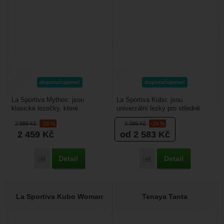
doporučujeme!
doporučujeme!
La Sportiva Mythos: jsou
La Sportiva Kubo: jsou
klasické lezečky, které
univerzální lezky pro středně
naleznete v programu La
pokročilé a začínající lezce.
2 999
Kč
-18 %
3 399
Kč
-24 %
Sportivy už minimálně 40 let....
Využijete je pro trénink...
2 459
Kč
od 2 583
Kč
Detail
Detail
Porovnat
Porovnat
La Sportiva Kubo Woman
Tenaya Tanta