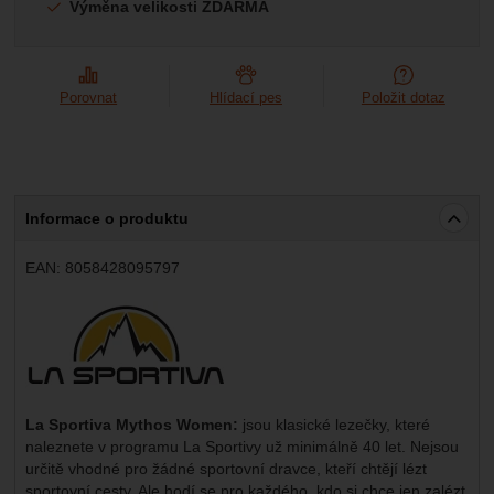
Výměna velikosti ZDARMA
Porovnat
Hlídací pes
Položit dotaz
Informace o produktu
EAN:
8058428095797
Výrobce:
La Sportiva Mythos Women:
jsou klasické lezečky, které
naleznete v programu La Sportivy už minimálně 40 let. Nejsou
určitě vhodné pro žádné sportovní dravce, kteří chtějí lézt
sportovní cesty. Ale hodí se pro každého, kdo si chce jen zalézt