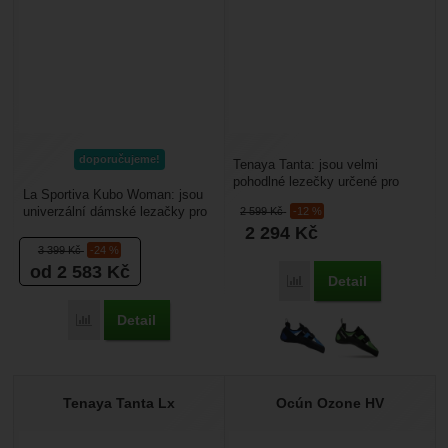
doporučujeme!
Tenaya Tanta: jsou velmi
pohodlné lezečky určené pro
La Sportiva Kubo Woman: jsou
začátečníky nebo lezce, kteří
univerzální dámské lezačky pro
2 599
Kč
-12 %
hledají primárně komfort....
středně pokročilé a začínající
2 294
Kč
lezce. Využijete...
3 399
Kč
-24 %
od 2 583
Kč
Detail
Porovnat
Detail
Porovnat
Tenaya Tanta Lx
Ocún Ozone HV