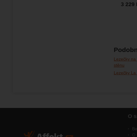
3 229
Podobn
Lezečky na 
stěnu
Lezečky La 
O s
Bo
O 