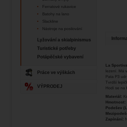
Ferratové rukavice
Zo
Batohy na lano
Tyto coo
Jejich p
Slackline
Marketi
Marke
Data zís
Povol
Nástroje na posilování
nejsme s
Inform
Lyžování a skialpinismus
Zo
Marketin
Turistické potřeby
vhodné o
Potápěčské vybavení
La Sportiv
lezení. Má 
Práce ve výškách
Pata P3 udr
Tvrdší lepi
VÝPRODEJ
Hodí se na 
Materiál:
Ko
Hmotnost:
Podešev (L
Mezipodeš
Zapínání:
N