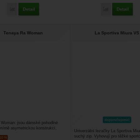
Detail
Detail
Porovnat
Porovnat
Tenaya Ra Woman
La Sportiva Miura VS
doporučujeme!
 Woman: jsou dámské pohodlné
mírně asymetrickou konstrukcí,
Univerzální lezačky La Sportiva Miu
určené pro...
suchý zip. Vyhovují pro těžké sporto
-10 %