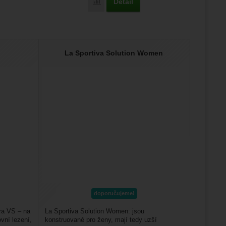
Detail
Porovnat
La Sportiva Solution Women
doporučujeme!
ra VS – na
La Sportiva Solution Women: jsou
vní lezení,
konstruované pro ženy, mají tedy uzší