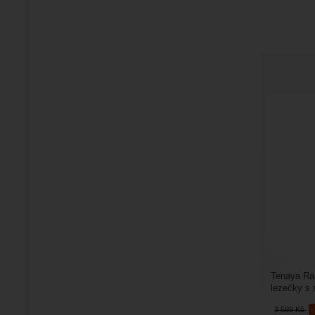
Tenaya Ra
lezečky s 
které jsou 
3 599
Kč