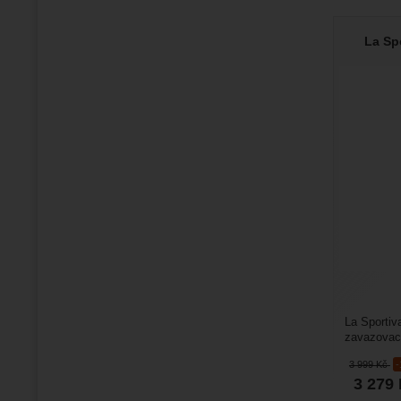
La Sp
La Sporti
zavazovací
hodí pro l
3 999
Kč
3 279