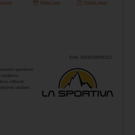
orovnat
Hlídací pes
Položit dotaz
ampaní.
ránek.
že
brazit
stran.
EAN:
8058428096312
Výrobce:
recizní sportovní
u podporu.
ou citlivost.
výborné utažení.