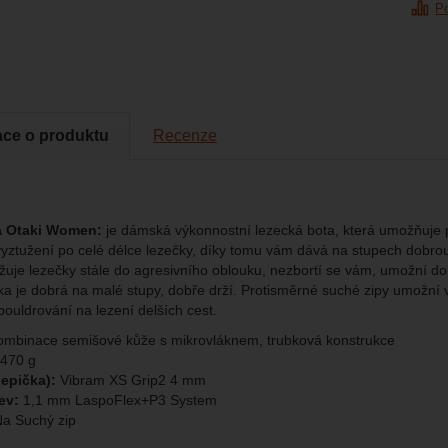
P
brazit
kies nám umožňují měření výkonu našeho webu i našich reklamních k
omocí určujeme počet návštěv a zdroje návštěv našich internetových st
.
ngové
-
abychom vás neobtěžovali nevhodnou reklamou
tingové
kaná pomocí těchto cookies zpracováváme souhrnně a anonymně, tak
eno
chopni identifikovat konkrétní uživatele našeho webu.
ace o produktu
Recenze
brazit
gové cookies používáme my nebo naši partneři, abychom vám mohli zo
bsahy nebo reklamy jak na našich stránkách, tak na stránkách třetích 
a Otaki Women:
je dámská výkonnostní lezecká bota, která umožňuje p
vyztužení po celé délce lezečky, díky tomu vám dává na stupech dobro
žuje lezečky stále do agresivního oblouku, nezbortí se vám, umožní dobr
čka je dobrá na malé stupy, dobře drží. Protisměrné suché zipy umožní 
bouldrování na lezení delších cest.
mbinace semišové kůže s mikrovláknem, trubková konstrukce
470 g
epička):
Vibram XS Grip2 4 mm
ev:
1,1 mm LaspoFlex+P3 System
a Suchý zip