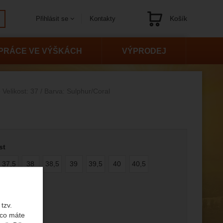
Košík
Kontakty
Přihlásit se
Navigace
PRÁCE VE VÝŠKÁCH
VÝPRODEJ
Velikost: 37 / Barva: Sulphur/Coral
 variantu
st
37,5
38
38,5
39
39,5
40
40,5
tzv.
 co máte