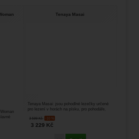
 Woman
Tenaya Masai
Tenaya Masai: jsou pohodlné lezečky určené
pro lezení v horách na písku, pro pohodáře,
mp Woman
kteří už nehoní...
slavné
3 599
Kč
-10 %
3 229
Kč