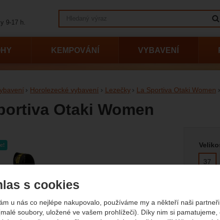
Vyhledávání
y 9-17 h.
OHY
KEMPOVÁNÍ
VYBAVENÍ
ybavení
Horolezecké vybavení
Lezečky
La Sportiva Otaki Women
portiva Otaki Women
Vyberte
afie
Veliko
e!
37
las s cookies
41
ám u nás co nejlépe nakupovalo, používáme my a někteří naši partneři 
Barva
(malé soubory, uložené ve vašem prohlížeči). Díky nim si pamatujeme,