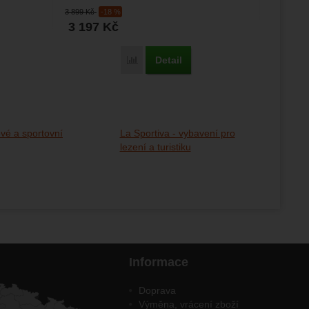
konstrukci. Hodí se pro bouldering,...
3 899
Kč
-18 %
3 197
Kč
Detail
Porovnat
vé a sportovní
La Sportiva - vybavení pro
lezení a turistiku
Informace
Doprava
Výměna, vrácení zboží