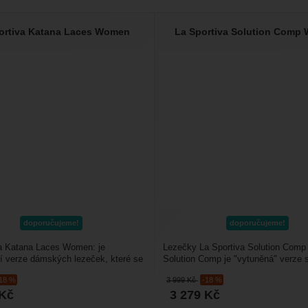
ortiva Katana Laces Women
La Sportiva Solution Comp
doporučujeme!
doporučujeme!
va Katana Laces Women: je
Lezečky La Sportiva Solution Co
 verze dámských lezeček, které se
Solution Comp je "vytuněná" verze 
ezkyně pohodářky,...
sportovní lezečky....
-18 %
3 999
Kč
-18 %
Kč
3 279
Kč