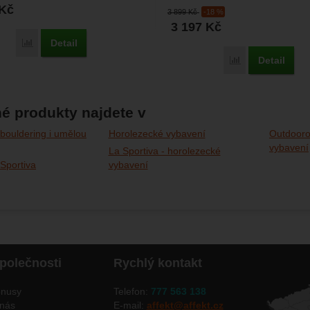
ale hodí...
Kč
3 899
Kč
-18 %
3 197
Kč
Detail
Porovnat
Detail
Porovnat
é produkty najdete v
bouldering i umělou
Horolezecké vybavení
Outdooro
vybavení
La Sportiva - horolezecké
Sportiva
vybavení
polečnosti
Rychlý kontakt
nusy
Telefon:
777 563 138
nás
E-mail:
affekt@affekt.cz