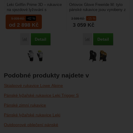
Leki Griffin Prime 3D – rukavice
Ortovox Glove Freeride M: tyto
na sjezdové lyžování s
pánské rukavice jsou vyrobeny z
vyztuženým hřbetem ruky proti
membrány Sympatex, která
5 009
Kč
-42 %
3 599
Kč
-15 %
nárazům a chrániči...
zajistí dokonalou...
od 2 898
Kč
3 059
Kč
Detail
Detail
Porovnat
Porovnat
Podobné produkty najdete v
Skialpové rukavice Lowe Alpine
Pánské lyžařské rukavice Leki Trigger S
Pánské zimní rukavice
Pánské lyžařské rukavice Leki
Outdoorové oblečení pánské