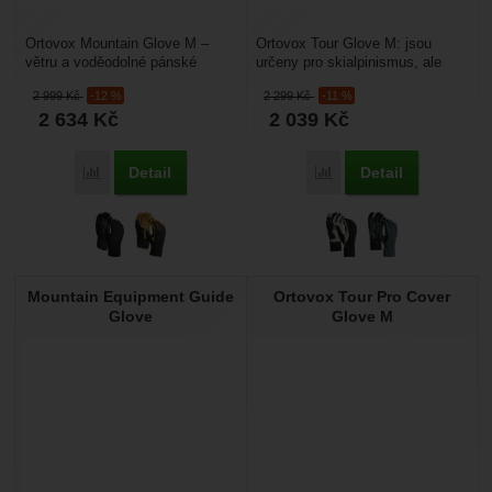
Ortovox Mountain Glove M –
Ortovox Tour Glove M: jsou
větru a voděodolné pánské
určeny pro skialpinismus, ale
rukavice vyrobeny z membrány
oceníte je i na běžkách nebo při
2 999
Kč
-12 %
2 299
Kč
-11 %
Sympatex, která zajistí...
jiných aktivitách....
2 634
Kč
2 039
Kč
Detail
Detail
Porovnat
Porovnat
Mountain Equipment Guide
Ortovox Tour Pro Cover
Glove
Glove M