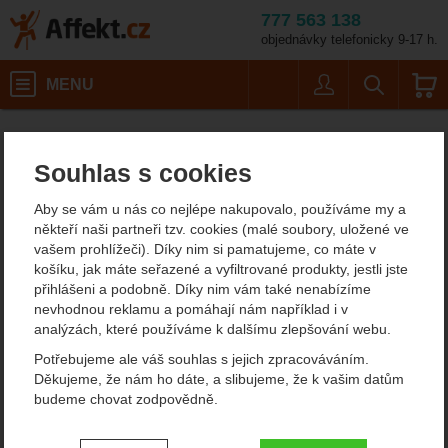
777 563 138
objednávky telefonicky 9-17 h.
Košík
MENU
Uživatel
Vyhledáván
Velikost: 8 / Barvy: black
Pánské outdoorové oblečení
Pánské rukavice
Pánské lyžařské rukavice
Affekt.cz
Oblečení
Leki Force 3D
Souhlas s cookies
Leki Force 3D
Aby se vám u nás co nejlépe nakupovalo, používáme my a
někteří naši partneři tzv. cookies (malé soubory, uložené ve
vašem prohlížeči). Díky nim si pamatujeme, co máte v
Fotografie
košíku, jak máte seřazené a vyfiltrované produkty, jestli jste
přihlášeni a podobně. Díky nim vám také nenabízíme
nevhodnou reklamu a pomáhají nám například i v
analýzách, které používáme k dalšímu zlepšování webu.
Potřebujeme ale váš souhlas s jejich zpracováváním.
Děkujeme, že nám ho dáte, a slibujeme, že k vašim datům
budeme chovat zodpovědně.
Nastavení souhlasů s kategoriemi