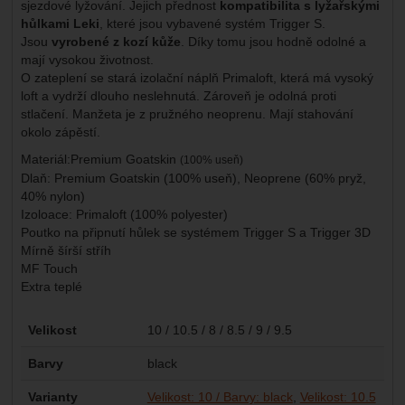
sjezdové lyžování. Jejich přednost
kompatibilita s lyžařskými
hůlkami Leki
, které jsou vybavené systém Trigger S.
Jsou
vyrobené z kozí kůže
. Díky tomu jsou hodně odolné a
mají vysokou životnost.
O zateplení se stará izolační náplň Primaloft, která má vysoký
loft a vydrží dlouho neslehnutá. Zároveň je odolná proti
stlačení. Manžeta je z pružného neoprenu. Mají stahování
okolo zápěstí.
Materiál:Premium Goatskin
(100% useň)
Dlaň: Premium Goatskin (100% useň), Neoprene (60% pryž,
40% nylon)
Izoloace: Primaloft (100% polyester)
Poutko na připnutí hůlek se systémem Trigger S a Trigger 3D
Mírně šírší stříh
MF Touch
Extra teplé
Parametry
Velikost
10 / 10.5 / 8 / 8.5 / 9 / 9.5
Barvy
black
Varianty
Velikost: 10 / Barvy: black
Velikost: 10.5