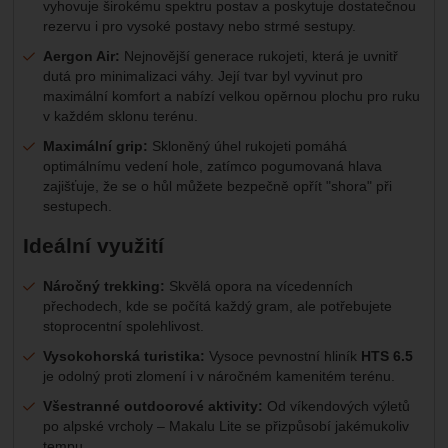
vyhovuje širokému spektru postav a poskytuje dostatečnou
rezervu i pro vysoké postavy nebo strmé sestupy.
Aergon Air:
Nejnovější generace rukojeti, která je uvnitř
dutá pro minimalizaci váhy. Její tvar byl vyvinut pro
maximální komfort a nabízí velkou opěrnou plochu pro ruku
v každém sklonu terénu.
Maximální grip:
Skloněný úhel rukojeti pomáhá
optimálnímu vedení hole, zatímco pogumovaná hlava
zajišťuje, že se o hůl můžete bezpečně opřít "shora" při
sestupech.
Ideální využití
Náročný trekking:
Skvělá opora na vícedenních
přechodech, kde se počítá každý gram, ale potřebujete
stoprocentní spolehlivost.
Vysokohorská turistika:
Vysoce pevnostní hliník
HTS 6.5
je odolný proti zlomení i v náročném kamenitém terénu.
Všestranné outdoorové aktivity:
Od víkendových výletů
po alpské vrcholy – Makalu Lite se přizpůsobí jakémukoliv
tempu.