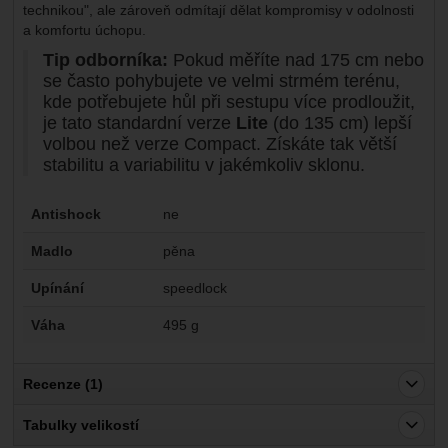
technikou", ale zároveň odmítají dělat kompromisy v odolnosti
a komfortu úchopu.
Tip odborníka:
Pokud měříte nad 175 cm nebo
se často pohybujete ve velmi strmém terénu,
kde potřebujete hůl při sestupu více prodloužit,
je tato standardní verze
Lite
(do 135 cm) lepší
volbou než verze Compact. Získáte tak větší
stabilitu a variabilitu v jakémkoliv sklonu.
Parametry
Antishock
ne
Madlo
pěna
Upínání
speedlock
Váha
495 g
Recenze (1)
Pro vkládání recenzí je nutné se přihlásit.
Tabulky velikostí