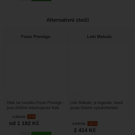
Alternativní zboží
Fizan Prestige
Leki Makalu
Hole na turistiku Fizan Prestige -
Leki Makalu: je legenda, která
jsou třídílné teleskopické hole
psala historii vysokohorské
určené pro treking a turistiku.
turistiky. Už od roku 1974 je
1 250
Kč
-5 %
Jsou...
tento model...
od 1 182
Kč
2 840
Kč
-15 %
2 414
Kč