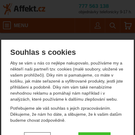
777 563 138
objednávky telefonicky 9-17 h.
Košík
MENU
Uživatel
Vyhledáván
Leki Makalu Lite
Turistické potřeby
Trekingové hole
Trekingové hůlky
Affekt.cz
Vybavení
Hole bez antishocku
Souhlas s cookies
Leki Makalu Lite
Aby se vám u nás co nejlépe nakupovalo, používáme my a
5
někteří naši partneři tzv. cookies (malé soubory, uložené ve
vašem prohlížeči). Díky nim si pamatujeme, co máte v
Fotografie
košíku, jak máte seřazené a vyfiltrované produkty, jestli jste
přihlášeni a podobně. Díky nim vám také nenabízíme
nevhodnou reklamu a pomáhají nám například i v
analýzách, které používáme k dalšímu zlepšování webu.
Potřebujeme ale váš souhlas s jejich zpracováváním.
Děkujeme, že nám ho dáte, a slibujeme, že k vašim datům
budeme chovat zodpovědně.
Nastavení souhlasů s kategoriemi