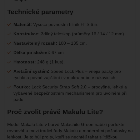
Technické parametry
Materiál:
Vysoce pevnostní hliník HTS 6.5.
Konstrukce:
3dílný teleskop (průměry 16 / 14 / 12 mm).
Nastavitelný rozsah:
100 – 135 cm.
Délka po složení:
67 cm.
Hmotnost:
248 g (1 kus).
Aretační systém:
Speed Lock Plus – vnější páčky pro
rychlé a pevné zajištění i v mokru nebo v rukavicích.
Poutko:
Lock Security Strap Soft 2.0 – prodyšné, lehké a
vybavené bezpečnostním mechanismem pro uvolnění při
pádu.
Proč zvolit právě Makalu Lite?
Model Makalu Lite v barvě Malachite Green nabízí perfektní
rovnováhu mezi tradicí řady Makalu a moderními požadavky na
lehkost. Je to hůl pro ty, kteří se nechtějí tahat s "těžkou