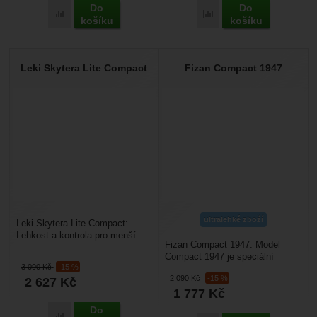
Do
Do
Porovnat
Porovnat
košíku
košíku
Leki Skytera Lite Compact
Fizan Compact 1947
ultralehké zboží
Leki Skytera Lite Compact:
Lehkost a kontrola pro menší
Fizan Compact 1947: Model
postavy. Skytera Lite Compact
Compact 1947 je speciální
je teleskopická...
3 090
Kč
-15 %
výroční edicí, která oslavuje rok
2 090
Kč
-15 %
2 627
Kč
založení italské...
1 777
Kč
Do
Porovnat