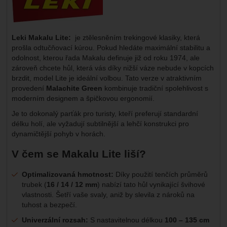
Leki Makalu Lite:
je ztělesněním trekingové klasiky, která
prošla odtučňovací kúrou. Pokud hledáte maximální stabilitu a
odolnost, kterou řada Makalu definuje již od roku 1974, ale
zároveň chcete hůl, která vás díky nižší váze nebude v kopcích
brzdit, model Lite je ideální volbou. Tato verze v atraktivním
provedení
Malachite Green
kombinuje tradiční spolehlivost s
moderním designem a špičkovou ergonomií.
Je to dokonalý parťák pro turisty, kteří preferují standardní
délku holí, ale vyžadují subtilnější a lehčí konstrukci pro
dynamičtější pohyb v horách.
V čem se Makalu Lite liší?
Optimalizovaná hmotnost:
Díky použití tenčích průměrů
trubek (
16 / 14 / 12 mm
) nabízí tato hůl vynikající švihové
vlastnosti. Šetří vaše svaly, aniž by slevila z nároků na
tuhost a bezpečí.
Univerzální rozsah:
S nastavitelnou délkou
100 – 135 cm