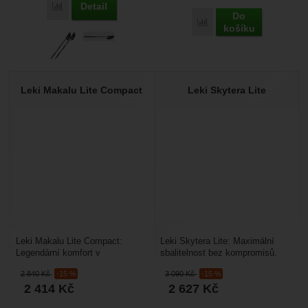
Detail
Porovnat
Do
Porovnat
košíku
Leki Makalu Lite Compact
Leki Skytera Lite
Leki Makalu Lite Compact:
Leki Skytera Lite: Maximální
Legendární komfort v
sbalitelnost bez kompromisů.
odlehčeném a menším těle.
Skytera Lite je evolucí v řadě
2 840
Kč
-15 %
3 090
Kč
-15 %
Makalu Lite Compact je poctou...
teleskopických...
2 414
Kč
2 627
Kč