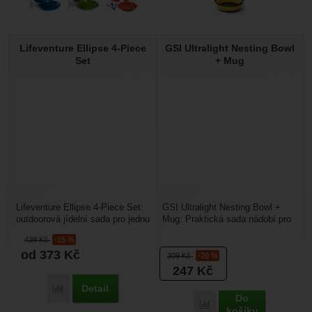
Lifeventure Ellipse 4-Piece
GSI Ultralight Nesting Bowl
Set
+ Mug
Lifeventure Ellipse 4-Piece Set:
GSI Ultralight Nesting Bowl +
outdoorová jídelní sada pro jednu
Mug: Praktická sada nádobí pro
osobu. Obsahuje talíř, misku,
kempování a turistiku. Součástí
439
Kč
-15 %
hrnek...
sady je...
od 373
Kč
309
Kč
-20 %
247
Kč
Detail
Porovnat
Do
Porovnat
košíku