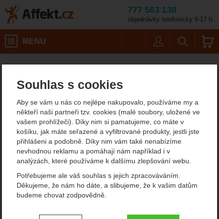
777 563 138
objednávky telefonicky 9-17 h.
Košík
MENU
Uživatel
Vyhledáván
Lifeventure Tit
Potřeby na vaření
Kempingové nádobí
Prostírání, hrnečky, příbory
Affekt.cz
Kempování
Outdoorové talíře a misky
Souhlas s cookies
Lifeventure Titanium Bowl
Aby se vám u nás co nejlépe nakupovalo, používáme my a
kempingová miska
někteří naši partneři tzv. cookies (malé soubory, uložené ve
vašem prohlížeči). Díky nim si pamatujeme, co máte v
košíku, jak máte seřazené a vyfiltrované produkty, jestli jste
přihlášeni a podobně. Díky nim vám také nenabízíme
Fotografie
nevhodnou reklamu a pomáhají nám například i v
analýzách, které používáme k dalšímu zlepšování webu.
Potřebujeme ale váš souhlas s jejich zpracováváním.
Děkujeme, že nám ho dáte, a slibujeme, že k vašim datům
budeme chovat zodpovědně.
Nastavení souhlasů s kategoriemi