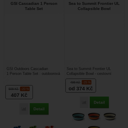
GSI Cascadian 1 Person
Sea to Summit Frontier UL
Nebyla přidána žádná recenze.
Table Set
Collapsible Bowl
GSI Outdoors Cascadian
Sea to Summit Frontier UL
1 Person Table Set : outdoorová
Collapsible Bowl - cestovní
jídelní sada pro jednu osobu.
skládací miska. Je vyrobena z
498
Kč
-25 %
Obsahuje talíř,...
pružného silikonového...
od 374
Kč
509
Kč
-20 %
407
Kč
Detail
Porovnat
Detail
Porovnat