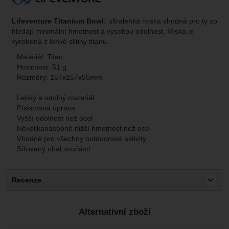
Lifeventure Titanium Bowl:
ultralehká miska vhodná pro ty co
hledají minimální hmotnost a vysokou odolnost. Miska je
vyrobená z lehké slitiny titanu.
Materiál: Titan
Hmotnost: 51 g
Rozměry: 157x157x55mm
Lehký a odolný materiál
Pískovaná úprava
Vyšší odolnost než ocel
Několikanásobně nižší hmotnost než ocel
Vhodné pro všechny outdoorové aktivity
Síťovaný obal součástí
Recenze
Pro vkládání recenzí je nutné se přihlásit.
Alternativní zboží
Recenze