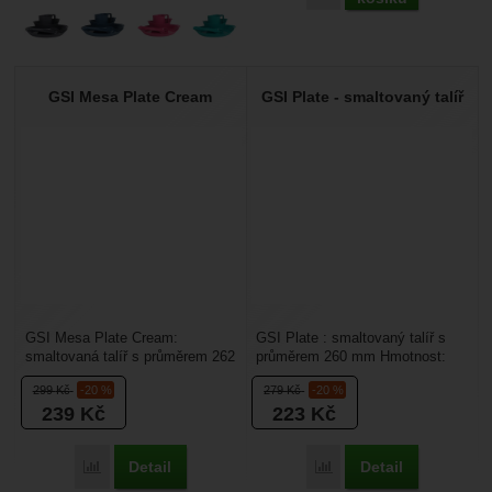
GSI Mesa Plate Cream
GSI Plate - smaltovaný talíř
GSI Mesa Plate Cream:
GSI Plate : smaltovaný talíř s
smaltovaná talíř s průměrem 262
průměrem 260 mm Hmotnost:
mm. Kolekce Mesa Cream
255 g Rozměr: 259x259x18mm
299
Kč
-20 %
279
Kč
-20 %
nabízí prvotřídní nerez...
Materiál: Smaltovaná...
239
Kč
223
Kč
Detail
Detail
Porovnat
Porovnat