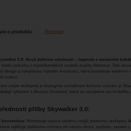
brazit
to cookies vám práci s naším webem dokážeme ještě zpříjemnit. Doká
vat vaše nastavení, mohou vám pomoci s vyplňováním formulářů, um
cké
-
abychom věděli, jak se na webu chováte, a mohli náš web dále zl
tické
azit služby jako je chat a podobně.
eno
ace o produktu
Recenze
brazit
kies nám umožňují měření výkonu našeho webu i našich reklamních k
omocí určujeme počet návštěv a zdroje návštěv našich internetových st
.
ngové
-
abychom vás neobtěžovali nevhodnou reklamou
tingové
ywalker 3.0:
Nová definice odolnosti – legenda v moderním kabát
kaná pomocí těchto cookies zpracováváme souhrnně a anonymně, tak
eno
 tradici jednoho z nejoblíbenějších modelů značky Mammut. Tato verze
chopni identifikovat konkrétní uživatele našeho webu.
ý design a vylepšenou hybridní konstrukci, která kombinuje extrémní 
ři nošení.
brazit
gové cookies používáme my nebo naši partneři, abychom vám mohli zo
olné vnější skořepině a strategicky umístěným tlumicím vrstvám je Skyw
bsahy nebo reklamy jak na našich stránkách, tak na stránkách třetích 
í hledají vybavení s dlouhou životností, které se nezalekne ani hrubší
přednosti přilby Skywalker 3.0:
í konstrukce:
Kombinuje vysoce odolnou vnější plastovou skořepinu
A
inace zajišťuje špičkovou ochranu při nárazu shora, zepředu, zezadu i 