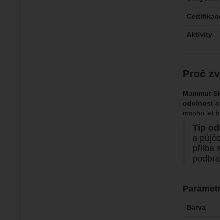
Certifikac
Aktivity
Proč zv
Mammut Sk
odolnost a
mnoho let b
Tip od
a půjčo
přilba
podbra
Paramet
Barva