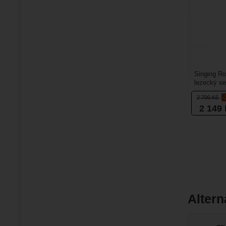
Singing R
lezecký se
kteří chtějí
2 700
Kč
2 149
Altern