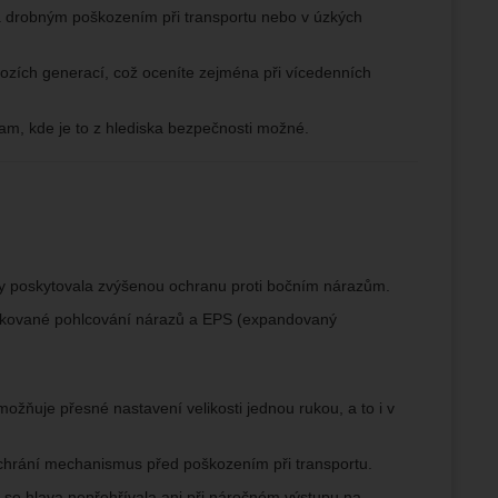
a drobným poškozením při transportu nebo v úzkých
hozích generací, což oceníte zejména při vícedenních
am, kde je to z hlediska bezpečnosti možné.
y poskytovala zvýšenou ochranu proti bočním nárazům.
pakované pohlcování nárazů a EPS (expandovaný
žňuje přesné nastavení velikosti jednou rukou, a to i v
 a chrání mechanismus před poškozením při transportu.
by se hlava nepřehřívala ani při náročném výstupu na