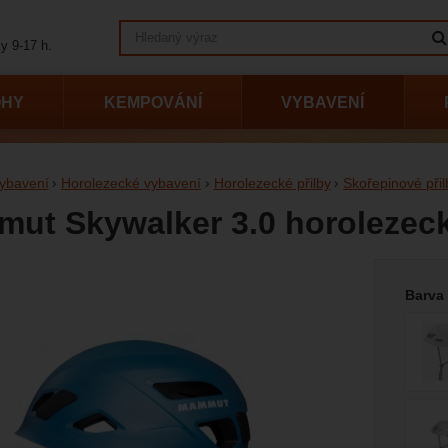
Vyhledávání
y 9-17 h.
OHY
KEMPOVÁNÍ
VYBAVENÍ
ybavení
Horolezecké vybavení
Horolezecké přilby
Skořepinové přil
ut Skywalker 3.0 horolezeck
Vyberte
afie
Barva