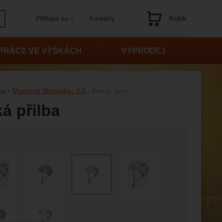
Košík
Kontakty
Přihlásit se
Navigace
PRÁCE VE VÝŠKÁCH
VÝPRODEJ
by
Mammut Skywalker 3.0
Barva: grey
á přilba
 variantu