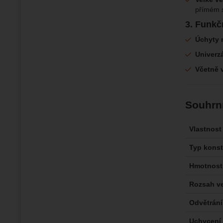
přímém s
3. Funkč
Úchyty 
Univerzá
Včetně 
Souhrn
Vlastnost
Typ kons
Hmotnost
Rozsah ve
Odvětrání
Uchycení