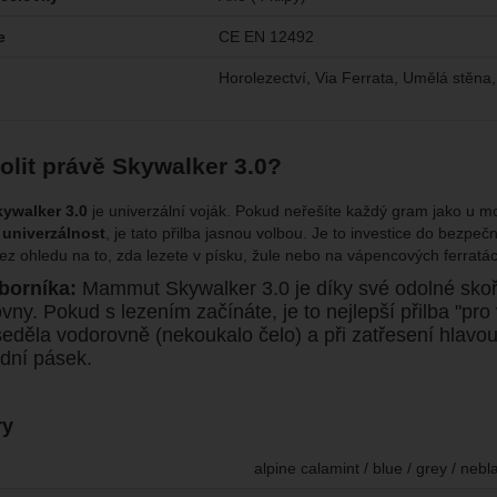
e
CE EN 12492
Horolezectví, Via Ferrata, Umělá stěna
olit právě Skywalker 3.0?
ywalker 3.0
je univerzální voják. Pokud neřešíte každý gram jako u mo
 univerzálnost
, je tato přilba jasnou volbou. Je to investice do bezpeč
ez ohledu na to, zda lezete v písku, žule nebo na vápencových ferratá
borníka:
Mammut Skywalker 3.0 je díky své odolné skoře
vny. Pokud s lezením začínáte, je to nejlepší přilba "pro
 seděla vodorovně (nekoukalo čelo) a při zatřesení hlav
dní pásek.
ry
alpine calamint / blue / grey / nebla