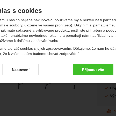
edchozí
násl
las s cookies
ám u nás co nejlépe nakupovalo, používáme my a někteří naši partneři 
(malé soubory, uložené ve vašem prohlížeči). Díky nim si pamatujeme,
Půvo
 jak máte seřazené a vyfiltrované produkty, jestli jste přihlášeni a podo
1 4
také nenabízíme nevhodnou reklamu a pomáhají nám například i v an
1
užíváme k dalšímu zlepšování webu.
(
990
eme ale váš souhlas s jejich zpracováváním. Děkujeme, že nám ho dát
Dostup
Nedos
e, že k vašim datům budeme chovat zodpovědně.
vení souhlasů s kategoriemi cookies
Nastavení
Přijmout vše
.
ké
-
bez těchto cookies náš web nebude fungovat
afie
+7
ické
AKTIVNÍ
dalších
Do
brazit
é cookies umožňují váš průchod nákupním košíkem, porovnávání prod
Vý
zbytné funkce.
ční a rozšířené funkce
-
abyste nemuseli vše nastavovat znovu a aby
renční a rozšířené funkce
.
li spojit např. pomocí chatu
P
eno