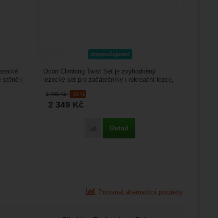
doporučujeme!
ezecké
Ocún Climbing Twist Set je zvýhodněný
 stěně i
lezecký set pro začátečníky i rekreační lezce,
kteří chtějí mít...
2 790
Kč
-16 %
2 349
Kč
Detail
Porovnat
Porovnat alternativní produkty