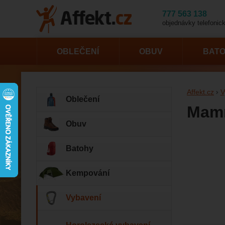
777 563 138
objednávky telefonick
OBLEČENÍ
OBUV
BAT
Affekt.cz
V
Oblečení
Mamm
Obuv
Fotogr
Batohy
Kempování
Vybavení