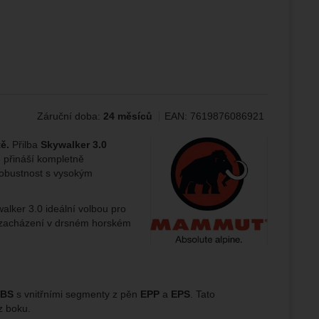
žeme si
ožní
.
epšovat
Záruční doba:
24 měsíců
EAN:
7619876086921
ampaní.
ránek.
Výrobce:
ě.
Přilba
Skywalker 3.0
že
 přináší kompletně
robustnost s vysokým
brazit
alker 3.0 ideální volbou pro
stran.
ho zacházení v drsném horském
BS
s vnitřními segmenty z pěn
EPP
a
EPS
. Tato
z boku.