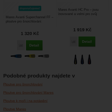
doporučujeme!
Mares Avanti HC Pro – jsou
inovované a velmi pro svůj
Mares Avanti Superchannel FF –
ideální mix vlastností oblíbené
ploutve pro šnorchlování.
ploutve pro šnorchlování...
Středně dlouhý list. Mají
1 919
Kč
tříkanálkovou technologii...
1 320
Kč
Detail
Porovnat
Detail
Porovnat
Podobné produkty najdete v
Ploutve pro šnorchlování
Ploutve pro šnorchlování Mares
Ploutve k moři i na potápění
Ploutve Mares