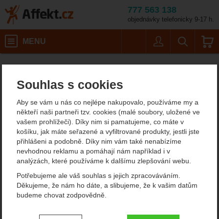
777 563 138
objednávky telefonicky 9-17 h.
Košík
MENU
Uživatel
Vyhledáván
Velikost: 38–39 / Barvy: žl
Potápěčské vybavení
Ploutve
Ploutve na šnorchlování
Affekt.cz
Vybavení
Mares Avanti Tre
Souhlas s cookies
Mares Avanti Tre ploutve
Aby se vám u nás co nejlépe nakupovalo, používáme my a
někteří naši partneři tzv. cookies (malé soubory, uložené ve
vašem prohlížeči). Díky nim si pamatujeme, co máte v
Fotografie
košíku, jak máte seřazené a vyfiltrované produkty, jestli jste
přihlášeni a podobně. Díky nim vám také nenabízíme
nevhodnou reklamu a pomáhají nám například i v
analýzách, které používáme k dalšímu zlepšování webu.
Potřebujeme ale váš souhlas s jejich zpracováváním.
Děkujeme, že nám ho dáte, a slibujeme, že k vašim datům
budeme chovat zodpovědně.
Nastavení souhlasů s kategoriemi