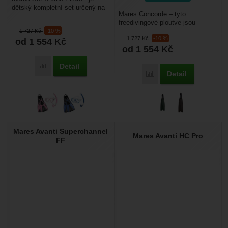
dětský kompletní set určený na
Mares Concorde – tyto
šnorchlování moři. Obsahuje
freedivingové ploutve jsou
univerzální ploutve,...
1 727
Kč
-10 %
určené pro nádechové
1 727
Kč
-10 %
od 1 554
Kč
potápění – freediving a
od 1 554
Kč
spearfishing....
Detail
Porovnat
Detail
Porovnat
Mares Avanti Superchannel
Mares Avanti HC Pro
FF