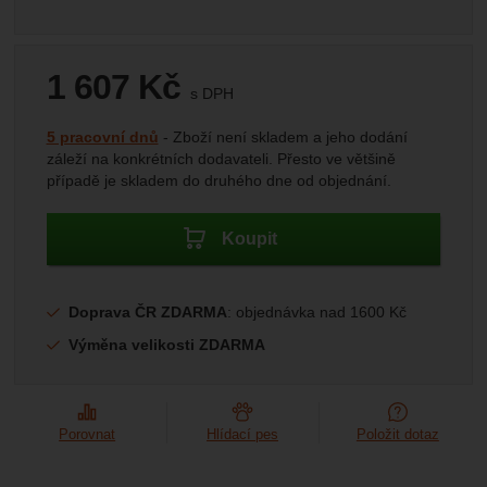
Marketingové
-
abychom vás neobtěžovali nevhodnou
Marketingové
návštěv a zdroje návštěv našich internetových stránek.
.
reklamou
Data získaná pomocí těchto cookies zpracováváme
Povoleno
souhrnně a anonymně, takže nejsme schopni identifikovat
1 607
Kč
konkrétní uživatele našeho webu.
s DPH
Zobrazit
(
1 328,10
bez DPH)
Kč
Marketingové cookies používáme my nebo naši partneři,
Dostupnost:
5 pracovní dnů
Zboží není skladem a jeho dodání
abychom vám mohli zobrazit vhodné obsahy nebo reklamy
záleží na konkrétních dodavateli. Přesto ve většině
jak na našich stránkách, tak na stránkách třetích stran.
případě je skladem do druhého dne od objednání.
Koupit
Doprava ČR ZDARMA
: objednávka nad 1600 Kč
Výměna velikosti ZDARMA
Porovnat
Hlídací pes
Položit dotaz