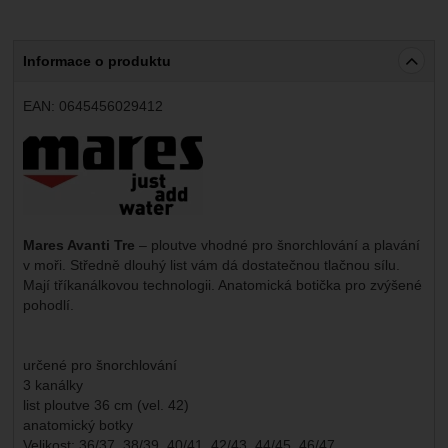
Informace o produktu
EAN:
0645456029412
Výrobce:
Mares Avanti Tre
– ploutve vhodné pro šnorchlování a plavání
v moři. Středně dlouhý list vám dá dostatečnou tlačnou sílu.
Mají tříkanálkovou technologii. Anatomická botička pro zvýšené
pohodlí.
určené pro šnorchlování
3 kanálky
list ploutve 36 cm (vel. 42)
anatomický botky
Velikost: 36/37, 38/39, 40/41, 42/43, 44/45, 46/47