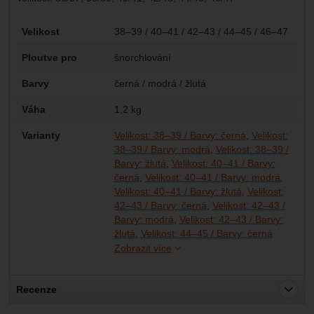
Parametry
Velikost
38–39 / 40–41 / 42–43 / 44–45 / 46–47
Ploutve pro
šnorchlování
Barvy
černá / modrá / žlutá
Váha
1,2 kg
Varianty
Velikost: 38–39 / Barvy: černá
Velikost:
38–39 / Barvy: modrá
Velikost: 38–39 /
Barvy: žlutá
Velikost: 40–41 / Barvy:
černá
Velikost: 40–41 / Barvy: modrá
Velikost: 40–41 / Barvy: žlutá
Velikost:
42–43 / Barvy: černá
Velikost: 42–43 /
Barvy: modrá
Velikost: 42–43 / Barvy:
Velikost:
Velikost:
Velikost:
Velikost:
žlutá
Velikost: 44–45 / Barvy: černá
Zobrazit více
Recenze
Pro vkládání recenzí je nutné se přihlásit.