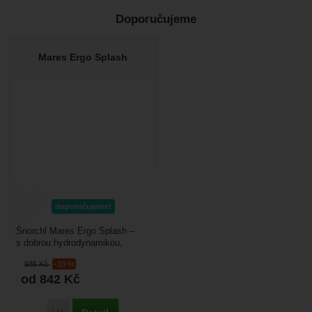
Doporučujeme
Recenze
Nebyla přidána žádná recenze.
Mares Ergo Splash
doporučujeme!
Šnorchl Mares Ergo Splash –
s dobrou hydrodynamikou,
snižuje vibrace při plavání.
935
Kč
-10 %
Spodní ventil vytlačuje...
od 842
Kč