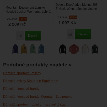
Devold Duo Active Merino 205
Mountain Equipment Lumiko
Z.Neck Wmn: dámské vlněné
Hooded Jacket Women's: Lehká,
termoprádlo, které je vyrobeno z
hřejivá a dokonale sbalitelná
kombinace vlny...
2 349
Kč
-15 %
2 599
Kč
-15 %
druhá kůže. Dámská...
1 997
Kč
2 209
Kč
Detail
Porovnat
Detail
Porovnat
Podobné produkty najdete v
Dámské sportovní mikiny
Dámské mikiny Mountain Equipment
Dámské fleecové bundy
Dámské fleecové bundy Mountain Equipment
Dámské sportovní oblečení pro volný čas