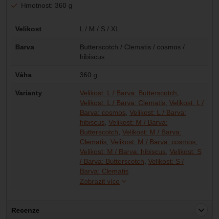
Hmotnost: 360 g
Parametry
Velikost
L / M / S / XL
Barva
Butterscotch / Clematis / cosmos /
hibiscus
Váha
360 g
Varianty
Velikost: L / Barva: Butterscotch
Velikost: L / Barva: Clematis
Velikost: L /
Barva: cosmos
Velikost: L / Barva:
hibiscus
Velikost: M / Barva:
Butterscotch
Velikost: M / Barva:
Clematis
Velikost: M / Barva: cosmos
Velikost: M / Barva: hibiscus
Velikost: S
/ Barva: Butterscotch
Velikost: S /
Velikost: S / Barva: cosmos
Velikost: S / Barva: hibiscus
Velikost: XL / Barva: Buttersc
Velikost: XL / Barva: Clematis
Velikost: XL / Barva: cosmos
Velikost: XL / Barva: hibiscus
Barva: Clematis
Zobrazit více
Recenze