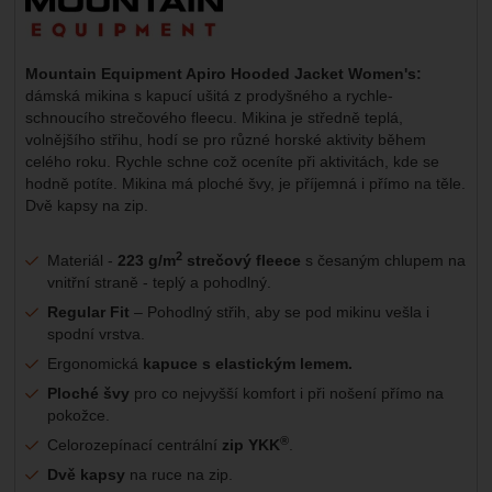
Mountain Equipment Apiro Hooded Jacket Women's:
dámská mikina s kapucí ušitá z prodyšného a rychle-
schnoucího strečového fleecu. Mikina je středně teplá,
volnějšího střihu, hodí se pro různé horské aktivity během
celého roku. Rychle schne což oceníte při aktivitách, kde se
hodně potíte. Mikina má ploché švy, je příjemná i přímo na těle.
Dvě kapsy na zip.
2
Materiál -
223 g/m
strečový fleece
s česaným chlupem na
vnitřní straně - teplý a pohodlný.
Regular Fit
– Pohodlný střih, aby se pod mikinu vešla i
spodní vrstva.
Ergonomická
kapuce s elastickým lemem.
Ploché švy
pro co nejvyšší komfort i při nošení přímo na
pokožce.
®
Celorozepínací centrální
zip YKK
.
Dvě kapsy
na ruce na zip.