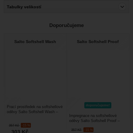
Pro vkládání recenzí je nutné se přihlásit.
Tabulky velikostí
Recenze
Doporučujeme
Nebyla přidána žádná recenze.
Salto Softshell Wash
Salto Softshell Proof
doporučujeme!
Prací prostředek na softshellové
oděvy Salto Softshell Wash –
Impregnace na softshellové
pro softshellové oděvy
oděvy Salto Softshell Proof –
s membránou i bez...
357
Kč
-15 %
intenzivní impregnace pro
357
Kč
-15 %
303
Kč
softshellové oděvy....