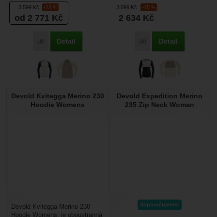
rolákem na zip vyrobené z
vyrobené z merino vlny a určené
3 599
Kč
-23 %
3 099
Kč
-15 %
merino vlny a...
pro velmi...
od 2 771
Kč
2 634
Kč
Detail
Detail
Porovnat
Porovnat
Devold Kvitegga Merino 230
Devold Expedition Merino
Hoodie Womens
235 Zip Neck Woman
doporučujeme!
Devold Kvitegga Merino 230
Hoodie Womens: je oboustranná