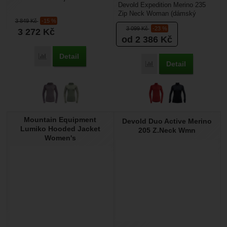
Devold Expedition Merino 235
dámská mikina s kapucí z
Zip Neck Woman (dámský
merino vlny o gramáži...
3 849
Kč
-15 %
vlněný rolák se zipem lady) – je
3 099
Kč
-23 %
3 272
Kč
funkční tričko z...
od 2 386
Kč
Detail
Porovnat
Detail
Porovnat
Mountain Equipment
Devold Duo Active Merino
Lumiko Hooded Jacket
205 Z.Neck Wmn
Women's