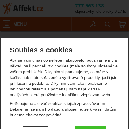
777 563 138
objednávky telefonicky 9-17 h.
Košík
MENU
Uživatel
Vyhledáván
Dámské outdoorové oblečení
Dámské oblečení pro volný čas
Dámské sportovní mikiny
Affekt.cz
Oblečení
Velikost: L /
Souhlas s cookies
Mountain Equipment Apiro Hooded Jacket Women's
Mountain Equipment Apiro
Aby se vám u nás co nejlépe nakupovalo, používáme my a
někteří naši partneři tzv. cookies (malé soubory, uložené ve
Hooded Jacket Women's
vašem prohlížeči). Díky nim si pamatujeme, co máte v
košíku, jak máte seřazené a vyfiltrované produkty, jestli jste
fleesová mikina
přihlášeni a podobně. Díky nim vám také nenabízíme
nevhodnou reklamu a pomáhají nám například i v
analýzách, které používáme k dalšímu zlepšování webu.
Potřebujeme ale váš souhlas s jejich zpracováváním.
Fotografie
Děkujeme, že nám ho dáte, a slibujeme, že k vašim datům
budeme chovat zodpovědně.
Nastavení souhlasů s kategoriemi