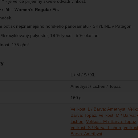
L™
- je velice příjemný skvěle odvádí vlhkost.
 střih -
Women’s Regular Fit.
ímeček.
ní potisk nejznámějšího horského panoramatu - SKYLINE v Patagonii.
 % recyklovaný polyester, 19 % lyocell, 5 % elastan
nost: 175 g/m²
ry
L / M / S / XL
Amethyst / Lichen / Topaz
160 g
Velikost: L / Barva: Amethyst
Velik
Barva: Topaz
Velikost: M / Barva:
Lichen
Velikost: M / Barva: Topaz
Velikost: S / Barva: Lichen
Velikos
Velikost: XL / Barv
Velikost: XL / Bar
Barva: Amethyst