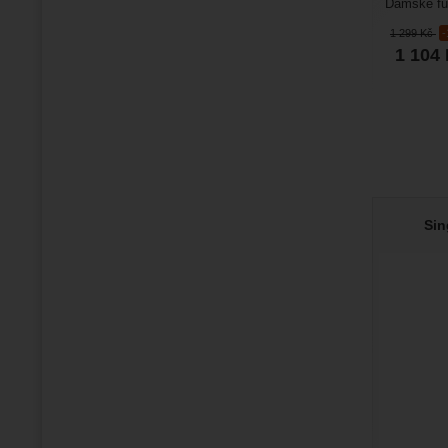
Dámské fun
kulatým vý
1 299
Kč
1 104
Sin