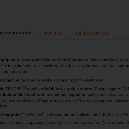
eno
brazit
kies nám umožňují měření výkonu našeho webu i našich reklamních k
omocí určujeme počet návštěv a zdroje návštěv našich internetových st
.
ngové
-
abychom vás neobtěžovali nevhodnou reklamou
tingové
kaná pomocí těchto cookies zpracováváme souhrnně a anonymně, tak
ace o produktu
Recenze
Tabulky velikostí
eno
chopni identifikovat konkrétní uživatele našeho webu.
brazit
gové cookies používáme my nebo naši partneři, abychom vám mohli zo
bsahy nebo reklamy jak na našich stránkách, tak na stránkách třetích 
quipment Headpoint Skyline T-shirt Womens:
lehké, strečové a ry
ní triko ideální pro jakékoliv sportovní aktivity od boulderingu a sport
u nebo horský běh.
lmi příjemné na omak a vyniká svými funkčními vlastnostmi.
TM
iálu TENCEL
skvěle odvádí pot a rychle schne
. Technologie HeiQ 
ntibakteriální vlastnosti a eliminaci zápachu
, což oceníte hlavně na
h dnech ve skalách. Materiál trička je z 76 % z recyklovaného polyester
ické.
2
l
Headpoint™
175 g/m
- velice komfortní a skvěle odvádí vlhkost z
76
esh
- eliminuje zápachy a je šetrný k životnímu prostředí (má známku 