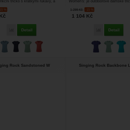
kční tričko s krátkými rukávy, a
Women's: je outdoorové dámské tri
střihem....
materiálu Tencel. Je příjemné...
-15 %
1 299
Kč
-15 %
Kč
1 104
Kč
Detail
Detail
Porovnat
Porovnat
ging Rock Sandstoned W
Singing Rock Backbone 