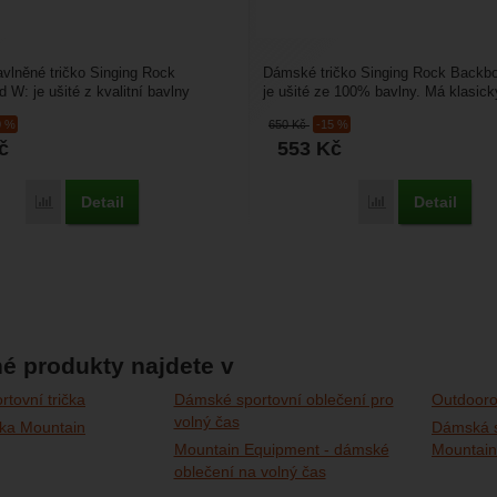
vlněné tričko Singing Rock
Dámské tričko Singing Rock Backb
 W: je ušité z kvalitní bavlny
je ušité ze 100% bavlny. Má klasick
lastanem. Střih...
vypasovaný střih,...
0 %
650
Kč
-15 %
č
553
Kč
Detail
Detail
Porovnat
Porovnat
é produkty najdete v
tovní trička
Dámské sportovní oblečení pro
Outdooro
volný čas
čka Mountain
Dámská 
Mountain Equipment - dámské
Mountain
oblečení na volný čas