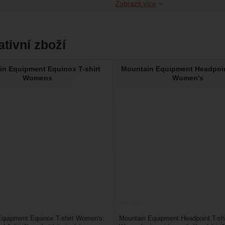
Zobrazit více
ativní zboží
n Equipment Equinox T-shirt
Mountain Equipment Headpoint
Womens
Women's
quipment Equinox T-shirt Women's:
Mountain Equipment Headpoint T-shi