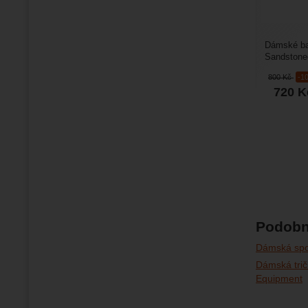
Dámské ba
Sandstoned
doplněné e
800
Kč
-1
720
K
Podobn
Dámská spor
Dámská tri
Equipment