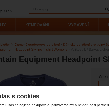
Vyhledávání
y 9-17 h.
OHY
KEMPOVÁNÍ
VYBAVENÍ
blečení
Dámské outdoorové oblečení
Dámské oblečení pro volný č
quipment Headpoint Skyline T-shirt Womens
Velikost: L / Barva: Liche
tain Equipment Headpoint Sk
Vyberte
afie
Veliko
L
las s cookies
Barva
ám u nás co nejlépe nakupovalo, používáme my a někteří naši partneři 