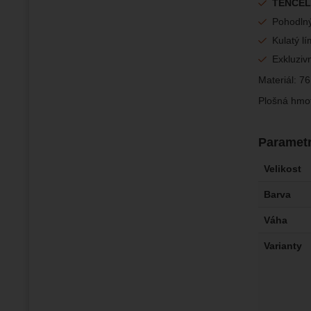
TENCE
Pohodlný
Kulatý l
Exkluziv
Materiál: 76
Plošná hmot
Paramet
Velikost
Barva
Váha
Varianty