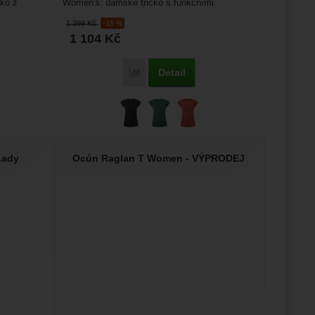
čko z
Women's: dámské tričko s funkčními
vlastnostmi. Tričko je velmi...
1 299
Kč
-15 %
1 104
Kč
Detail
Porovnat
Lady
Ocún Raglan T Women - VÝPRODEJ