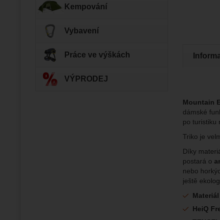
Povol
Kempování
Vybavení
Zo
Tyto coo
Jejich p
Marketi
Marke
Práce ve výškách
Data zís
Inform
Povol
nejsme s
VÝPRODEJ
Zo
Marketin
vhodné o
Mountain E
dámské funkč
po turistik
Triko je ve
Díky mater
postará o
a
nebo horkýc
ještě ekolog
Materiá
HeiQ Fr