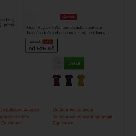
výprodej
one Lady:
ý, mírně
Ocún Raglan T Women: dámské sportovní
bavlněné tričko vhodné na lezení, bouldering a
jiné sportovní aktivity....
690
Kč
-24 %
od 525
Kč
Detail
Porovnat
vé oblečení dámské
Outdoorové oblečení
sportovní móda
Outdoorové oblečení Mountain
 Equipment
Equipment