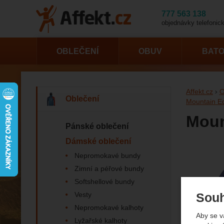
777 563 138
objednávky telefonick
OBLEČENÍ
OBUV
BAT
Affekt.cz
O
Oblečení
Mountain E
Moun
Pánské oblečení
Dámské oblečení
Nepromokavé bundy
Fotogr
Zimní a péřové bundy
Softshellové bundy
Vesty
Souh
Nepromokavé kalhoty
Aby se v
Lyžařské kalhoty