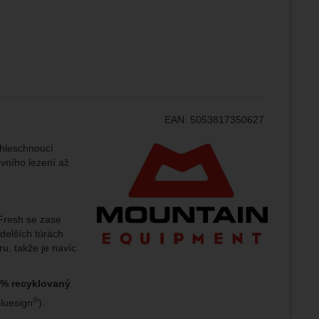
ampaní.
ránek.
že
EAN:
5053817350627
brazit
stran.
Výrobce:
chleschnoucí
ovního lezení až
Fresh se zase
 delších túrách
u, takže je navíc
 %
recyklovaný
.
®
Bluesign
).